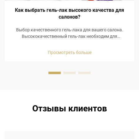
Как выбрать гель-лак высокого качества для
салонов?
Выбор качественного гель-лака для вашего салона.
Высококачественный гель-лак необходим для
удовлетворённости клиентов и их повторного
обращения. Клиенты ожидают, что их маникюр будет
Просмотреть больше
держаться долго, а сколы на ногтях спустя 3 дня после
визита в салон не заставят их вернуться...
Отзывы клиентов