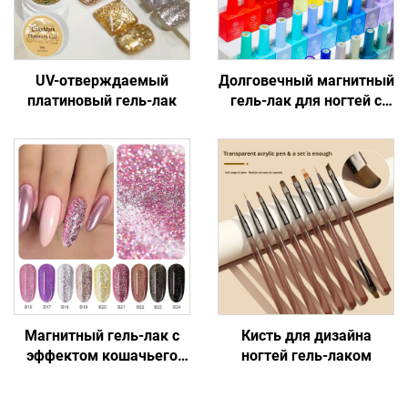
UV-отверждаемый
Долговечный магнитный
платиновый гель-лак
гель-лак для ногтей с
эффектом кошачьего
глаза
Магнитный гель-лак с
Кисть для дизайна
эффектом кошачьего
ногтей гель-лаком
глаза, придающий
профессиональный вид