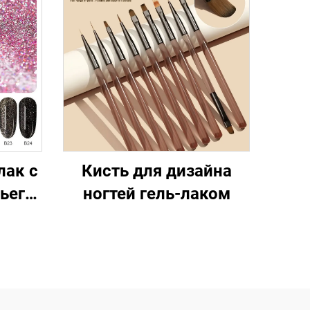
лак с
Кисть для дизайна
ьего
ногтей гель-лаком
щий
ный