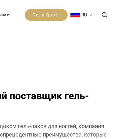
RU
Нами
Get a Quote
й поставщик гель-
иком гель-лаков для ногтей, компания
беспрецедентные преимущества, которые