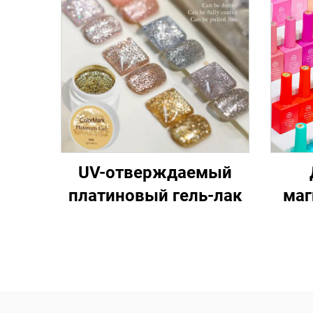
UV-отверждаемый
платиновый гель-лак
маг
для 
к