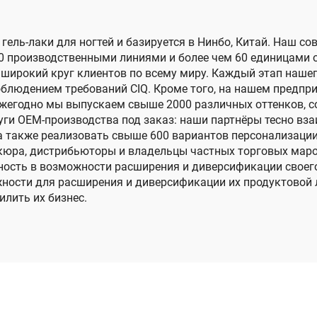
 гель-лаки для ногтей и базируется в Нинбо, Китай. Наш 
 производственными линиями и более чем 60 единицами 
широкий круг клиентов по всему миру. Каждый этап наше
облюдением требований CIQ. Кроме того, на нашем предп
жегодно мы выпускаем свыше 2000 различных оттенков, 
ги OEM-производства под заказ: наши партнёры тесно вза
а также реализовать свыше 600 вариантов персонализаци
никюра, дистрибьюторы и владельцы частных торговых мар
нность в возможности расширения и диверсификации своег
ости для расширения и диверсификации их продуктовой 
лить их бизнес.