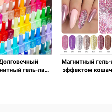
Долговечный
Магнитный гель-
нитный гель-лак
эффектом кошач
ногтей с эффектом
глаза, придаю
ошачьего глаза
профессиональ
вид