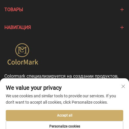
ТОВАРЫ
НАВИГАЦИЯ
Colormark специализируется на создании продуктов,
подчеркивающих уникальные особенности различных
We value your privacy
брендов, и предлагает комплексные услуги по
индивидуальной настройке.
We use cookies and similar tools to provide our services. If you
don't want to accept all cookies, click Personalize cookies.
Accept all
Copyright © 2026 by Ningbo Colormark Cosmetics Co., Ltd. -
Personalize cookies