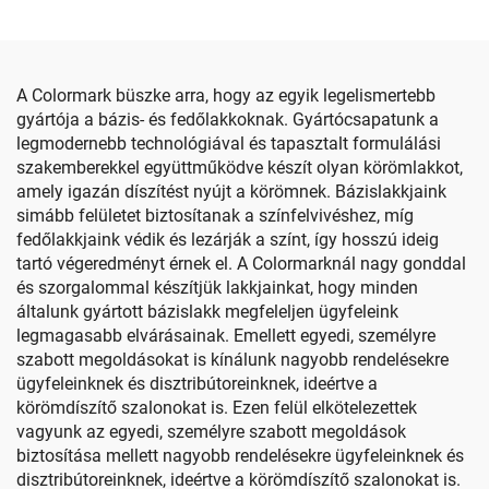
A Colormark büszke arra, hogy az egyik legelismertebb
gyártója a bázis- és fedőlakkoknak. Gyártócsapatunk a
legmodernebb technológiával és tapasztalt formulálási
szakemberekkel együttműködve készít olyan körömlakkot,
amely igazán díszítést nyújt a körömnek. Bázislakkjaink
simább felületet biztosítanak a színfelvivéshez, míg
fedőlakkjaink védik és lezárják a színt, így hosszú ideig
tartó végeredményt érnek el. A Colormarknál nagy gonddal
és szorgalommal készítjük lakkjainkat, hogy minden
általunk gyártott bázislakk megfeleljen ügyfeleink
legmagasabb elvárásainak. Emellett egyedi, személyre
szabott megoldásokat is kínálunk nagyobb rendelésekre
ügyfeleinknek és disztribútoreinknek, ideértve a
körömdíszítő szalonokat is. Ezen felül elkötelezettek
vagyunk az egyedi, személyre szabott megoldások
biztosítása mellett nagyobb rendelésekre ügyfeleinknek és
disztribútoreinknek, ideértve a körömdíszítő szalonokat is.