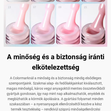
A minőség és a biztonság iránti
elkötelezettség
A Colormarknál a minőség és a biztonság mindig elsődleges
szempontjaink. Szakmai alap- és fedőlakkjainkat kiválasztott,
magas minőségű, káros vegyi anyagoktól mentes összetevőkből
gyártjuk gondosan, így nap mint nap alkalmazhatók, enyédek és
megbízhatók a körmök ápolására. A gyártási folyamat minden
szakaszában – a nyersanyagok ellenőrzésétől kezdve a kész
termék teszteléséig – rendkívül szigorú minőségellenőrzési