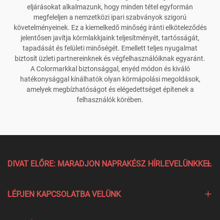
eljárásokat alkalmazunk, hogy minden tétel egyformán
megfeleljen a nemzetközi ipari szabványok szigorú
követelményeinek. Ez a kiemelkedő minőség iránti elköteleződés
jelentősen javítja körmlakkjaink teljesítményét, tartósságát,
tapadását és felületi minőségét. Emellett teljes nyugalmat
biztosít üzleti partnereinknek és végfelhasználóiknak egyaránt.
A Colormarkkal biztonsággal, enyéd módon és kiváló
hatékonysággal kínálhatók olyan körmápolási megoldások,
amelyek megbízhatóságot és elégedettséget építenek a
felhasználók körében.
DIVAT ELŐRE: MARADJON NAPRAKÉSZ HÍRLEVELÜNKKEL
LÉPJEN KAPCSOLATBA VELÜNK