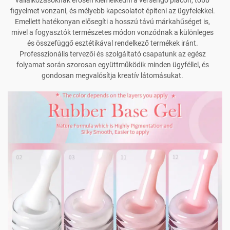
vállalkozásoknak erősen kiemelkedni a versengő piacon, több
figyelmet vonzani, és mélyebb kapcsolatot építeni az ügyfelekkel.
Emellett hatékonyan elősegíti a hosszú távú márkahűséget is,
mivel a fogyasztók természetes módon vonzódnak a különleges
és összefüggő esztétikával rendelkező termékek iránt.
Professzionális tervezői és szolgáltató csapatunk az egész
folyamat során szorosan együttműködik minden ügyféllel, és
gondosan megvalósítja kreatív látomásukat.