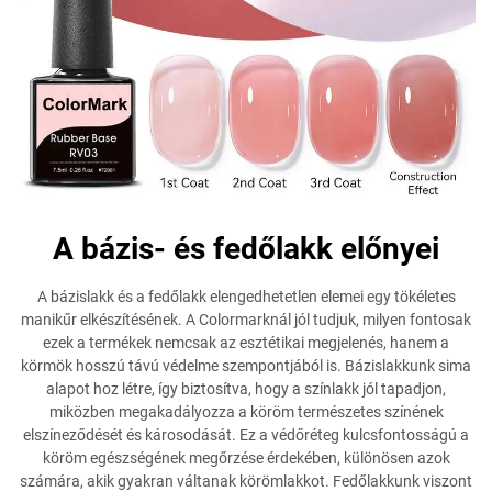
A bázis- és fedőlakk előnyei
A bázislakk és a fedőlakk elengedhetetlen elemei egy tökéletes
manikűr elkészítésének. A Colormarknál jól tudjuk, milyen fontosak
ezek a termékek nemcsak az esztétikai megjelenés, hanem a
körmök hosszú távú védelme szempontjából is. Bázislakkunk sima
alapot hoz létre, így biztosítva, hogy a színlakk jól tapadjon,
miközben megakadályozza a köröm természetes színének
elszíneződését és károsodását. Ez a védőréteg kulcsfontosságú a
köröm egészségének megőrzése érdekében, különösen azok
számára, akik gyakran váltanak körömlakkot. Fedőlakkunk viszont