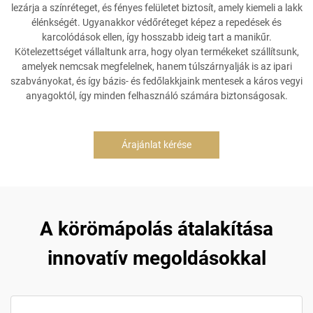
lezárja a színréteget, és fényes felületet biztosít, amely kiemeli a lakk
élénkségét. Ugyanakkor védőréteget képez a repedések és
karcolódások ellen, így hosszabb ideig tart a manikűr.
Kötelezettséget vállaltunk arra, hogy olyan termékeket szállítsunk,
amelyek nemcsak megfelelnek, hanem túlszárnyalják is az ipari
szabványokat, és így bázis- és fedőlakkjaink mentesek a káros vegyi
anyagoktól, így minden felhasználó számára biztonságosak.
Árajánlat kérése
A körömápolás átalakítása
innovatív megoldásokkal