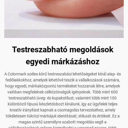
Testreszabható megoldások
egyedi márkázáshoz
A Colormark széles körű testreszabási lehetőségeket kínál alap- és
fedőlakkokhoz, amelyek lehetővé teszik a vállalkozások számára,
hogy egyedi, márkaközpontú termékeket hozzanak létre, amelyek
valóban megfelelnek célközönségük igényeinek. Több mint 600
testreszabható üveg- és kupakstílust, valamint több mint 100
különböző típusú készletdobozt kínálunk, így az ügyfelek teljes
kreatív irányítást kapnak a csomagolás tervezéséhez, amely
tökéletesen tükrözi márkájuk identitását, stílusát és értékeit. Ez a
magas szintű személyre szabott megoldás segít a