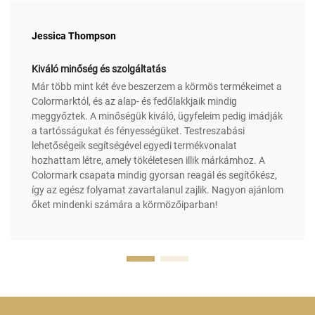
Jessica Thompson
Kiváló minőség és szolgáltatás
Már több mint két éve beszerzem a körmös termékeimet a
Colormarktól, és az alap- és fedőlakkjaik mindig
meggyőztek. A minőségük kiváló, ügyfeleim pedig imádják
a tartósságukat és fényességüket. Testreszabási
lehetőségeik segítségével egyedi termékvonalat
hozhattam létre, amely tökéletesen illik márkámhoz. A
Colormark csapata mindig gyorsan reagál és segítőkész,
így az egész folyamat zavartalanul zajlik. Nagyon ajánlom
őket mindenki számára a körmözőiparban!