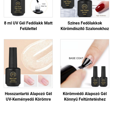
8 ml UV Gél Fedőlakk Matt
Színes Fedőlakkok
Felülettel
Körömdíszítő Szalonokhoz
Hosszantartó Alapozó Gél
Körömvédő Alapozó Gél
UV-Keményedő Körömre
Könnyű Feltüntetéshez