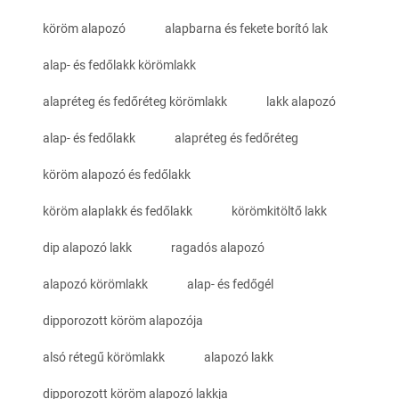
köröm alapozó
alapbarna és fekete borító lak
alap- és fedőlakk körömlakk
alapréteg és fedőréteg körömlakk
lakk alapozó
alap- és fedőlakk
alapréteg és fedőréteg
köröm alapozó és fedőlakk
köröm alaplakk és fedőlakk
körömkitöltő lakk
dip alapozó lakk
ragadós alapozó
alapozó körömlakk
alap- és fedőgél
dipporozott köröm alapozója
alsó rétegű körömlakk
alapozó lakk
dipporozott köröm alapozó lakkja