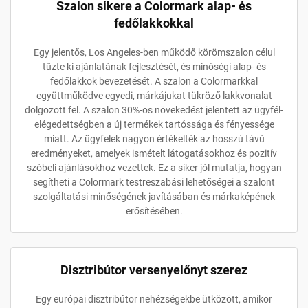
Szalon sikere a Colormark alap- és
fedőlakkokkal
Egy jelentős, Los Angeles-ben működő körömszalon célul
tűzte ki ajánlatának fejlesztését, és minőségi alap- és
fedőlakkok bevezetését. A szalon a Colormarkkal
együttműködve egyedi, márkájukat tükröző lakkvonalat
dolgozott fel. A szalon 30%-os növekedést jelentett az ügyfél-
elégedettségben a új termékek tartóssága és fényessége
miatt. Az ügyfelek nagyon értékelték az hosszú távú
eredményeket, amelyek ismételt látogatásokhoz és pozitív
szóbeli ajánlásokhoz vezettek. Ez a siker jól mutatja, hogyan
segítheti a Colormark testreszabási lehetőségei a szalont
szolgáltatási minőségének javításában és márkaképének
erősítésében.
Disztribútor versenyelőnyt szerez
Egy európai disztribútor nehézségekbe ütközött, amikor