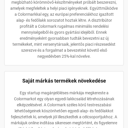
megbízható körömnövő-készítményeket próbált beszerezni,
amelyek megfeleltek a helyi piaci igényeknek. Együttműködve
a Colormarkkal egy, az európai preferenciákhoz igazított
alap- és fedőlakk sorozatot hoztak létre. A disztribútor
profitált a Colormark rugalmas minimális rendelési
mennyiségeiből és gyors gyártási idejéből. Ennek
eredményeként gyorsabban tudták bevezetni az új
termékeket, mint versenytársaik, jelentős piaci részesedést
szerezve és a forgalmat a bevezetést követő első
negyedévben 25%-kal növelve.
Saját márkás termékek növekedése
Egy startup magánjelöléses márkája megkereste a
Colormarkot egy olyan egyedi lakkcsalád létrehozásának
elképzelésével. A Colormark széles körű testreszabási
lehetőségeinek köszönhetően egyedi alap- és fedőlakkot
fejlesztettek ki, amelyek jól illeszkedtek a célcsoportjukhoz. A
márkájuk online indítása sikeresen megtörtént, és figyelemre