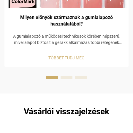
Milyen előnyök származnak a gumialapozó
használatából?
A gumialapozó a működési technikusok körében népszerű,
mivel alapot biztosít a géllakk alkalmazás többi rétegének
támogatásához. Nem csupán egy gátot képez a körmön,
hanem funkcionálisabb alkalmazást tesz lehetővé, amely
TÖBBET TUDJ MEG
elősegíti az …
Vásárlói visszajelzések