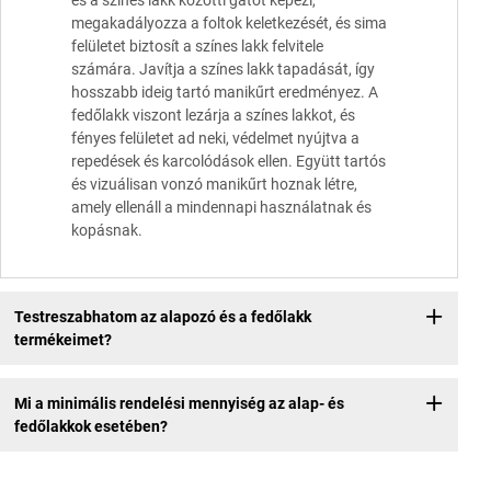
és a színes lakk közötti gátot képezi,
megakadályozza a foltok keletkezését, és sima
felületet biztosít a színes lakk felvitele
számára. Javítja a színes lakk tapadását, így
hosszabb ideig tartó manikűrt eredményez. A
fedőlakk viszont lezárja a színes lakkot, és
fényes felületet ad neki, védelmet nyújtva a
repedések és karcolódások ellen. Együtt tartós
és vizuálisan vonzó manikűrt hoznak létre,
amely ellenáll a mindennapi használatnak és
kopásnak.
Testreszabhatom az alapozó és a fedőlakk
termékeimet?
Mi a minimális rendelési mennyiség az alap- és
fedőlakkok esetében?