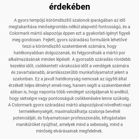
érdekében
A gyors tempójú körömdíszítő szalonok iparágában az idő
megtakarítása minőségromlás nélkül alapvető fontosságú, és a
Colormark mártó alapozója éppen ezt a gyakorlati igényt figyeli
meg gondosan. Fejlett, gyors száradású formulánk lehetővé
teszi a körömdíszítő szakemberek számára, hogy
hatékonyabban dolgozzanak, és felgyorsítsák a mártó por
alkalmazásának minden lépését. A gyorsabb száradás rövidebb
kezelési időt, csökkentett várakozási időt a vendégek számára
és zavartalanabb, áramlásszerűbb munkafolyamatot jelent a
szalonban. Ez a javult hatékonyság nemcsak az ügyfél által
érzékelt teljes élményt emeli meg, hanem segíti a szakembereket
abban is, hogy naponta több vendéget szolgáljanak ki anélkül,
hogy sietségre vagy pontosságuk csökkenésére lenne szükség.
A Colormark gyors száradású mártó alapozójával növelheti napi
termelékenységét, maximalizálhatja szalonja bevételi
potenciálját, és folyamatosan professzionális, kifogástalan
manikűröket nyújthat, amelyek mind a sebesség, mind a
minőség elvárásainak megfelelnek.