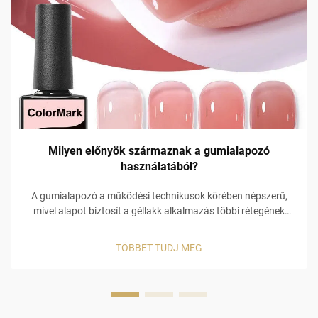
Milyen előnyök származnak a gumialapozó
használatából?
A gumialapozó a működési technikusok körében népszerű,
mivel alapot biztosít a géllakk alkalmazás többi rétegének
támogatásához. Nem csupán egy gátot képez a körmön,
hanem funkcionálisabb alkalmazást tesz lehetővé, amely
TÖBBET TUDJ MEG
elősegíti az …