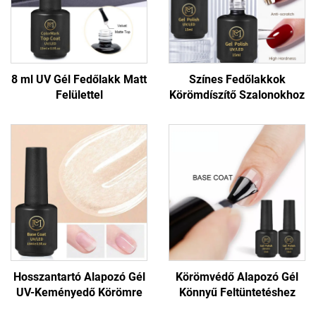
8 ml UV Gél Fedőlakk Matt
Színes Fedőlakkok
Felülettel
Körömdíszítő Szalonokhoz
Hosszantartó Alapozó Gél
Körömvédő Alapozó Gél
UV-Keményedő Körömre
Könnyű Feltüntetéshez