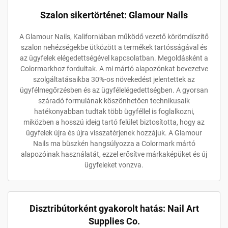
Szalon sikertörténet: Glamour Nails
A Glamour Nails, Kaliforniában működő vezető körömdíszítő
szalon nehézségekbe ütközött a termékek tartósságával és
az ügyfelek elégedettségével kapcsolatban. Megoldásként a
Colormarkhoz fordultak. A mi mártó alapozónkat bevezetve
szolgáltatásaikba 30%-os növekedést jelentettek az
ügyfélmegőrzésben és az ügyfélelégedettségben. A gyorsan
száradó formulának köszönhetően technikusaik
hatékonyabban tudtak több ügyféllel is foglalkozni,
miközben a hosszú ideig tartó felület biztosította, hogy az
ügyfelek újra és újra visszatérjenek hozzájuk. A Glamour
Nails ma büszkén hangsúlyozza a Colormark mártó
alapozóinak használatát, ezzel erősítve márkaképüket és új
ügyfeleket vonzva.
Disztribútorként gyakorolt hatás: Nail Art
Supplies Co.