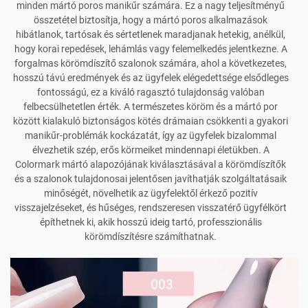
minden mártó poros manikűr számára. Ez a nagy teljesítményű
összetétel biztosítja, hogy a mártó poros alkalmazások
hibátlanok, tartósak és sértetlenek maradjanak hetekig, anélkül,
hogy korai repedések, lehámlás vagy felemelkedés jelentkezne. A
forgalmas körömdíszítő szalonok számára, ahol a következetes,
hosszú távú eredmények és az ügyfelek elégedettsége elsődleges
fontosságú, ez a kiváló ragasztó tulajdonság valóban
felbecsülhetetlen érték. A természetes köröm és a mártó por
között kialakuló biztonságos kötés drámaian csökkenti a gyakori
manikűr-problémák kockázatát, így az ügyfelek bizalommal
élvezhetik szép, erős körmeiket mindennapi életükben. A
Colormark mártó alapozójának kiválasztásával a körömdíszítők
és a szalonok tulajdonosai jelentősen javíthatják szolgáltatásaik
minőségét, növelhetik az ügyfelektől érkező pozitív
visszajelzéseket, és hűséges, rendszeresen visszatérő ügyfélkört
építhetnek ki, akik hosszú ideig tartó, professzionális
körömdíszítésre számíthatnak.