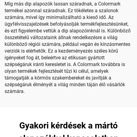
Míg más dip alapozók lassan száradnak, a Colormark
termékei azonnal száradnak. Ez tökéletes a szalonok
számára, mivel így minimalizálható a kieső idő. Az
ügyfélvisszajelzések befolyásolják termékfejlesztésünket,
és ezt figyelembe vettük a dip alapozóinknál is. Különböző
összetételű változataink állnak rendelkezésre a világ
különböző régiói számára, például vegán és kínzásmentes
verziók is elérhetők. Ez a kezdeményezés széles körű
igényeket fog át, beleértve az etikusan gyártott
szépségáruk iránti keresletet is. A Colormark továbbra is
olyan termékek fejlesztését tűzi ki célul, amelyek
támogatják a körmös szakembereket és javítják a
szépségáruk élményét a világ minden táján élő vásárlók
számára.
Gyakori kérdések a mártó