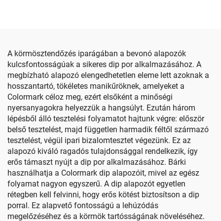
A körmösztendőzés iparágában a bevonó alapozók
kulcsfontosságúak a sikeres dip por alkalmazásához. A
megbízható alapozó elengedhetetlen eleme lett azoknak a
hosszantartó, tökéletes manikűröknek, amelyeket a
Colormark céloz meg, ezért elsőként a minőségi
nyersanyagokra helyezzük a hangsúlyt. Ezután három
lépésből álló tesztelési folyamatot hajtunk végre: először
belső tesztelést, majd független harmadik féltől származó
tesztelést, végül ipari bizalomtesztet végezünk. Ez az
alapozó kiváló ragadós tulajdonsággal rendelkezik, így
erős támaszt nyújt a dip por alkalmazásához. Bárki
használhatja a Colormark dip alapozóit, mivel az egész
folyamat nagyon egyszerű. A dip alapozót egyetlen
rétegben kell felvinni, hogy erős kötést biztosítson a dip
porral. Ez alapvető fontosságú a lehúzódás
megelőzéséhez és a körmök tartósságának növeléséhez.