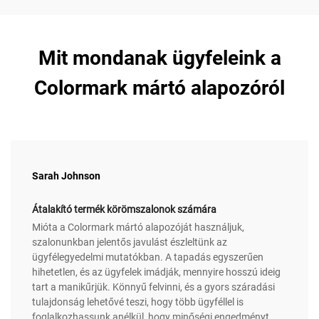
Mit mondanak ügyfeleink a
Colormark mártó alapozóról
Sarah Johnson
Átalakító termék körömszalonok számára
Mióta a Colormark mártó alapozóját használjuk,
szalonunkban jelentős javulást észleltünk az
ügyfélegyedelmi mutatókban. A tapadás egyszerűen
hihetetlen, és az ügyfelek imádják, mennyire hosszú ideig
tart a manikűrjük. Könnyű felvinni, és a gyors száradási
tulajdonság lehetővé teszi, hogy több ügyféllel is
foglalkozhassunk anélkül, hogy minőségi engedményt