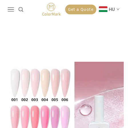
HU
Get a Quote