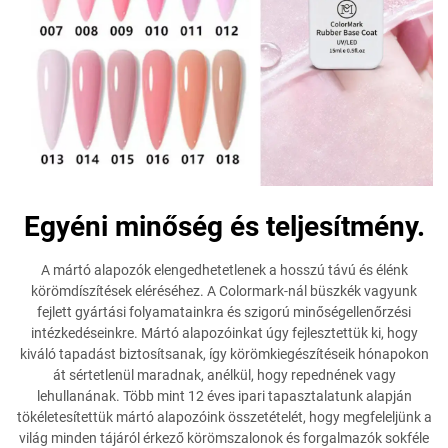
Egyéni minőség és teljesítmény.
A mártó alapozók elengedhetetlenek a hosszú távú és élénk
körömdíszítések eléréséhez. A Colormark-nál büszkék vagyunk
fejlett gyártási folyamatainkra és szigorú minőségellenőrzési
intézkedéseinkre. Mártó alapozóinkat úgy fejlesztettük ki, hogy
kiváló tapadást biztosítsanak, így körömkiegészítéseik hónapokon
át sértetlenül maradnak, anélkül, hogy repednének vagy
lehullanának. Több mint 12 éves ipari tapasztalatunk alapján
tökéletesítettük mártó alapozóink összetételét, hogy megfeleljünk a
világ minden tájáról érkező körömszalonok és forgalmazók sokféle