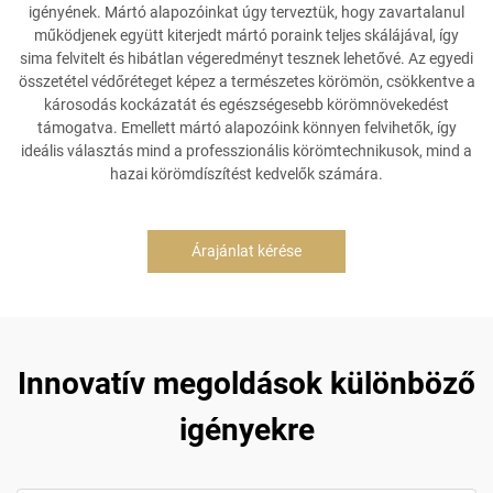
igényének. Mártó alapozóinkat úgy terveztük, hogy zavartalanul
működjenek együtt kiterjedt mártó poraink teljes skálájával, így
sima felvitelt és hibátlan végeredményt tesznek lehetővé. Az egyedi
összetétel védőréteget képez a természetes körömön, csökkentve a
károsodás kockázatát és egészségesebb körömnövekedést
támogatva. Emellett mártó alapozóink könnyen felvihetők, így
ideális választás mind a professzionális körömtechnikusok, mind a
hazai körömdíszítést kedvelők számára.
Árajánlat kérése
Innovatív megoldások különböző
igényekre