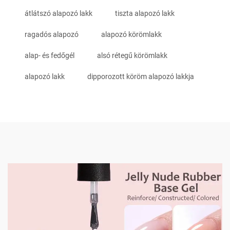
átlátszó alapozó lakk
tiszta alapozó lakk
ragadós alapozó
alapozó körömlakk
alap- és fedőgél
alsó rétegű körömlakk
alapozó lakk
dipporozott köröm alapozó lakkja