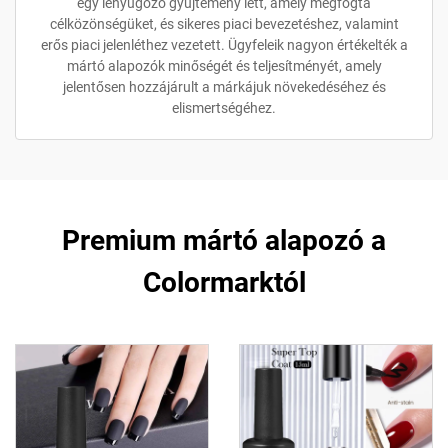
egy lenyűgöző gyűjtemény lett, amely megfogta
célközönségüket, és sikeres piaci bevezetéshez, valamint
erős piaci jelenléthez vezetett. Ügyfeleik nagyon értékelték a
mártó alapozók minőségét és teljesítményét, amely
jelentősen hozzájárult a márkájuk növekedéséhez és
elismertségéhez.
Premium mártó alapozó a
Colormarktól