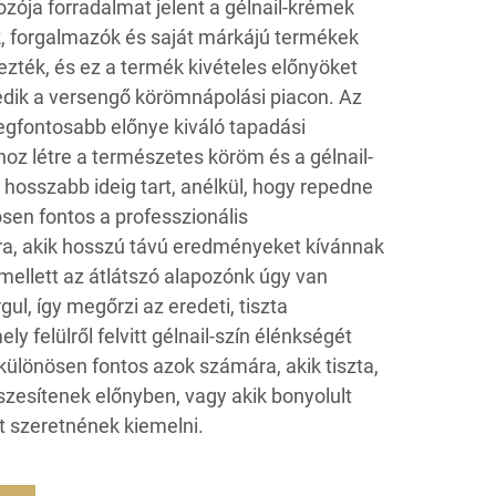
zója forradalmat jelent a gélnail-krémek
, forgalmazók és saját márkájú termékek
ezték, és ez a termék kivételes előnyöket
edik a versengő körömnápolási piacon. Az
legfontosabb előnye kiváló tapadási
hoz létre a természetes köröm és a gélnail-
 hosszabb ideig tart, anélkül, hogy repedne
sen fontos a professzionális
, akik hosszú távú eredményeket kívánnak
Emellett az átlátszó alapozónk úgy van
ul, így megőrzi az eredeti, tiszta
y felülről felvitt gélnail-szín élénkségét
különösen fontos azok számára, akik tiszta,
szesítenek előnyben, vagy akik bonyolult
 szeretnének kiemelni.