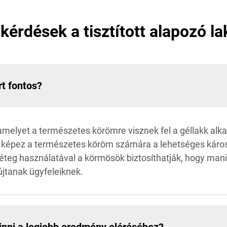
kérdések a tisztított alapozó l
rt fontos?
, amelyet a természetes körömre visznek fel a géllakk alk
eget képez a természetes köröm számára a lehetséges káros
réteg használatával a körmösök biztosíthatják, hogy mani
újtanak ügyfeleiknek.