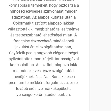
körmápolási termékeit, hogy biztosítsa a
minőség egységes színvonalát minden
ágazatban. Az alapos kutatás után a
Colormark tisztított alapozó lakkját
választották ki megbízható teljesítménye
és testreszabható lehetőségei miatt. A
franchise észrevehető minőségbeli
javulást ért el szolgáltatásaiban,
ügyfeleik pedig nagyobb elégedettséget
nyilvánítottak manikűrjeik tartósságával
kapcsolatban. A tisztított alapozó lakk
ma már szerves része szolgáltatási
menüjüknek, és a Nail Bar sikeresen
premium termékként forgalmazza, ezzel
tovább erősítve márkaképüket a
versengő körömstúdió-iparban.