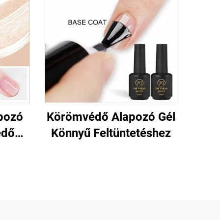
pozó
Körömvédő Alapozó Gél
edő
Könnyű Feltüntetéshez