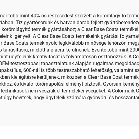
r több mint 40%-os részesedést szerzett a körömlágyító terméke
iában. Tíz gyártósorunk és hatvan darab fejlett gyártóberende
ú körömlágyító termék gyártásához; a Clear Base Coats terméke
feleink igényeit. A Clear Base Coats termékeink gyártási folya
r Base Coats termék nyolc legkiválóbb minőségellenőrzőn megy ke
s tanúsításra, mielőtt a piacra kerülnének. Évente több mint 200
mint ügyfeleink kreativitását is folyamatosan ösztönözzük. A C
s OEM-testreszabási tapasztalatunk alapján rugalmas megoldáso
 kupakstílus, 600-nál is több testreszabható lehetőség, valamint
tékben kielégítésre kerüljenek, miközben a Clear Base Coat term
okhoz, és kiváló körömápolási élményt biztosít. Gyorsan keménye
römtechnikusok nem veszítik el termelékenységüket. A Colormark 
at úgy bővítsék, hogy ügyfeleik számára gyönyörű és hosszantar