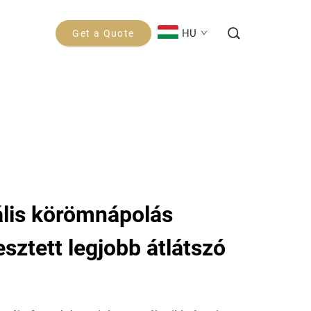
HU
Get a Quote
ális körömnápolás
esztett legjobb átlátszó