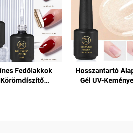
ínes Fedőlakkok
Hosszantartó Ala
Körömdíszítő
Gél UV-Kemény
Szalonokhoz
Körömre