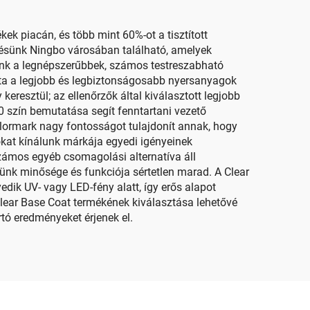
k piacán, és több mint 60%-ot a tisztított
zésünk Ningbo városában található, amelyek
ink a legnépszerűbbek, számos testreszabható
mata a legjobb és legbiztonságosabb nyersanyagok
resztül; az ellenőrzők által kiválasztott legjobb
0 szín bemutatása segít fenntartani vezető
olormark nagy fontosságot tulajdonít annak, hogy
kat kínálunk márkája egyedi igényeinek
 számos egyéb csomagolási alternatíva áll
ékünk minősége és funkciója sértetlen marad. A Clear
dik UV- vagy LED-fény alatt, így erős alapot
Clear Base Coat termékének kiválasztása lehetővé
tó eredményeket érjenek el.