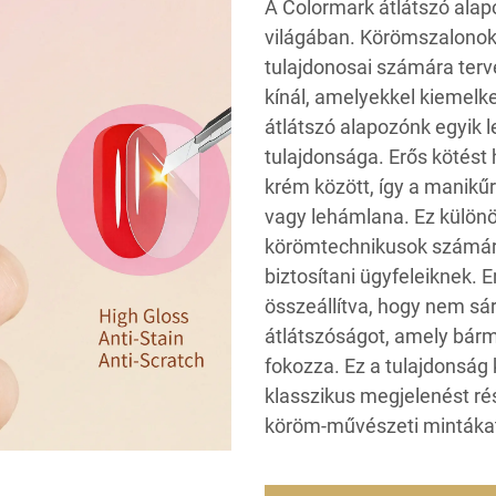
A Colormark átlátszó alapo
világában. Körömszalonok
tulajdonosai számára terv
kínál, amelyekkel kiemelk
átlátszó alapozónk egyik 
tulajdonsága. Erős kötést 
krém között, így a manikűr
vagy lehámlana. Ez különö
körömtechnikusok számára
biztosítani ügyfeleiknek. 
összeállítva, hogy nem sárg
átlátszóságot, amely bármel
fokozza. Ez a tulajdonság 
klasszikus megjelenést ré
köröm-művészeti mintákat