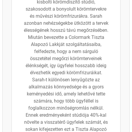
kisbolti körömdíszítő stúdió,
szakosodott a bonyolult körömtervekre
és művészi körömfrizurákra. Sarah
azonban nehézségekbe ütközött a tervek
élességének hosszú távú megőrzésében.
Miután bevezette a Colormark Tiszta
Alapozó Lakkját szolgáltatásaiba,
felfedezte, hogy a nem sárguló
összetétel megőrzi körömterveinek
élénkségét, így ügyfelei hosszabb ideig
élvezhetik egyedi körömfrizuráikat.
Sarah-t különösen lenyűgözte az
alkalmazás könnyedsége és a gyors
keményedési idő, amely lehetővé tette
számára, hogy több ügyféllel is
foglalkozzon minőségromlás nélkül.
Ennek eredményeként stúdiója 40%-kal
növelte a visszatérő ügyfelek számát, és
sokan kifejezetten ezt a Tiszta Alapozó