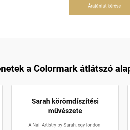
Árajánlat kérése
énetek a Colormark átlátszó ala
Sarah körömdíszítési
művészete
A Nail Artistry by Sarah, egy londoni