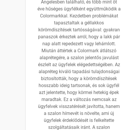
Angelesben található, és több mint öt
éve hűséges ügyfélként együttműködik a
Colormarkkal. Kezdetben problémákat
tapasztaltak a géllakkos
körömdíszítések tartósságával: gyakran
panaszok érkeztek arról, hogy a lakk pár
nap alatt repedezett vagy lehámlott.
Miután áttértek a Colormark átlátszó
alaprétegére, a szalon jelentős javulást
észlelt az ügyfelek elégedettségében. Az
alapréteg kiváló tapadási tulajdonságai
biztosították, hogy a körömdíszítések
hosszabb ideig tartsonak, és sok ügyfél
azt jelentette, hogy körmei hetekig épek
maradtak. Ez a változás nemcsak az
ügyfelvek visszatérését javította, hanem
a szalon hírnevét is növelte, ami új
ügyfelek érdeklődését is felkeltette
szolgáltatásaik iránt. A szalon