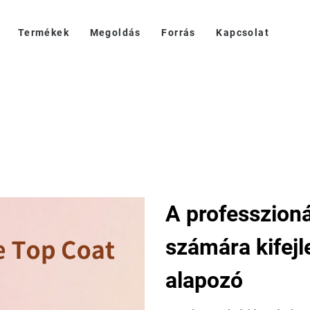
Termékek
Megoldás
Forrás
Kapcsolat
A professzion
számára kifejl
alapozó