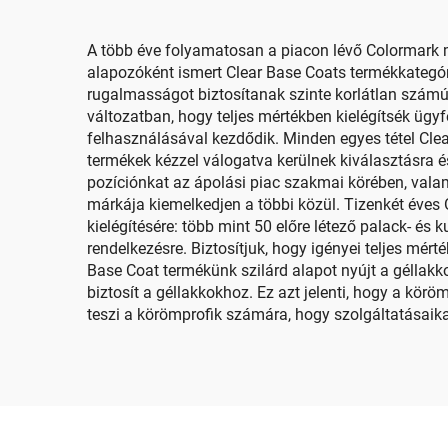
A több éve folyamatosan a piacon lévő Colormark má
alapozóként ismert Clear Base Coats termékkategór
rugalmasságot biztosítanak szinte korlátlan szám
változatban, hogy teljes mértékben kielégítsék ügy
felhasználásával kezdődik. Minden egyes tétel Clea
termékek kézzel válogatva kerülnek kiválasztásra é
pozíciónkat az ápolási piac szakmai körében, vala
márkája kiemelkedjen a többi közül. Tizenkét éve
kielégítésére: több mint 50 előre létező palack- és
rendelkezésre. Biztosítjuk, hogy igényei teljes mér
Base Coat termékünk szilárd alapot nyújt a géllakk
biztosít a géllakkokhoz. Ez azt jelenti, hogy a kö
teszi a körömprofik számára, hogy szolgáltatásaik