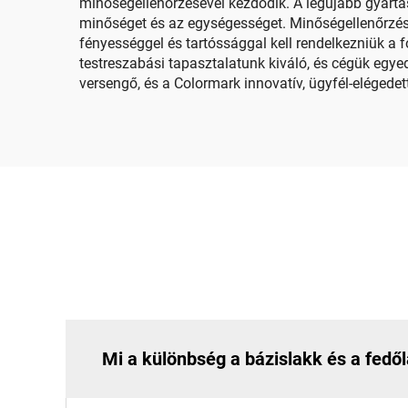
minőségellenőrzésével kezdődik. A legújabb gyártá
minőséget és az egységességet. Minőségellenőrzés
fényességgel és tartóssággal kell rendelkezniük a 
testreszabási tapasztalatunk kiváló, és cégük egy
versengő, és a Colormark innovatív, ügyfél-eléged
Mi a különbség a bázislakk és a fedő