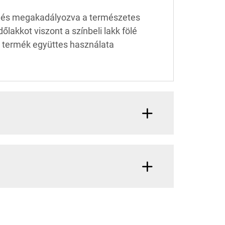
hoz és megakadályozva a természetes
lakkot viszont a színbeli lakk fölé
két termék együttes használata