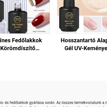
ínes Fedőlakkok
Hosszantartó Ala
Körömdíszítő
Gél UV-Kemény
Szalonokhoz
Körömre
is- és fedőlakkok gyártása során. Az összes termékvonalunk a