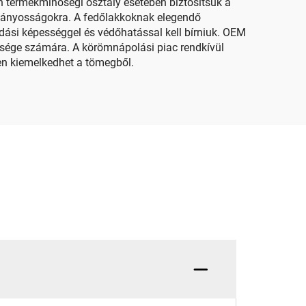
 termékminőségi osztály esetében biztosítsuk a
hiányosságokra. A fedőlakkoknak elegendő
adási képességgel és védőhatással kell bírniuk. OEM
nsége számára. A körömnápolási piac rendkívül
sen kiemelkedhet a tömegből.