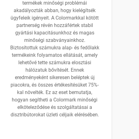
termékek minőségi problémái
akadályozták abban, hogy kielégítsék
ügyfeleik igényeit. A Colormarkkal kötött
partnerség révén hozzáfértek stabil
gyártási kapacitásunkhoz és magas
minőségi szabványainkhoz.
Biztosítottuk számukra alap- és fedőlakk
termékeink folyamatos ellátását, amely
lehetővé tette számukra elosztási
hálózatuk bővítését. Ennek
eredményeként sikeresen beléptek új
piacokra, és összes értékesítésüket 75%-
kal növelték. Ez az eset bemutatja,
hogyan segítheti a Colormark minőségi
elköteleződése és szolgáltatásai a
disztribútorokat üzleti céljaik elérésében.