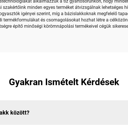
stechnológiákat alkalmazzuk a tíz gyártósorunkon, hogy minden
i szakértőink minden egyes terméket átvizsgálnak lehetséges 
fogyasztók igényei szerint, míg a bázislakkoknak megfelelő tap
edi termékformulákat és csomagolásokat hozhat létre a célközö
ettségre építő minőségi körömnápolási termékeivel cégük sikere
Gyakran Ismételt Kérdések
lakk között?