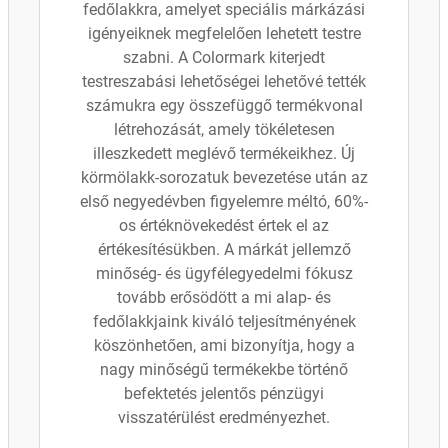
fedőlakkra, amelyet speciális márkázási
igényeiknek megfelelően lehetett testre
szabni. A Colormark kiterjedt
testreszabási lehetőségei lehetővé tették
számukra egy összefüggő termékvonal
létrehozását, amely tökéletesen
illeszkedett meglévő termékeikhez. Új
körmölakk-sorozatuk bevezetése után az
első negyedévben figyelemre méltó, 60%-
os értéknövekedést értek el az
értékesítésükben. A márkát jellemző
minőség- és ügyfélegyedelmi fókusz
tovább erősödött a mi alap- és
fedőlakkjaink kiváló teljesítményének
köszönhetően, ami bizonyítja, hogy a
nagy minőségű termékekbe történő
befektetés jelentős pénzügyi
visszatérülést eredményezhet.