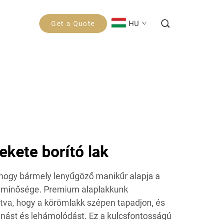
HU
Get a Quote
ekete borító lak
, hogy bármely lenyűgöző manikűr alapja a
kk minősége. Premium alaplakkunk
ítva, hogy a körömlakk szépen tapadjon, és
nást és lehámolódást. Ez a kulcsfontosságú