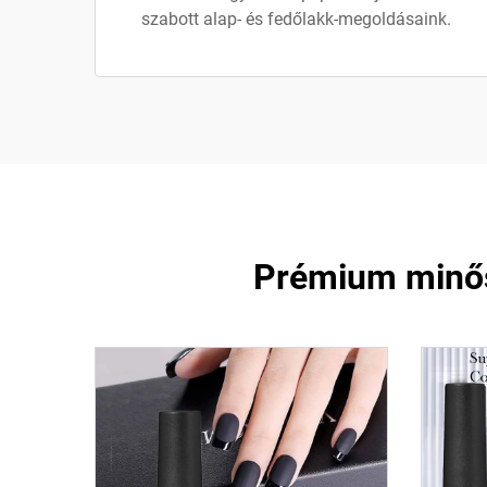
szabott alap- és fedőlakk-megoldásaink.
Prémium minős