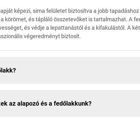
alapját képezi, sima felületet biztosítva a jobb tapadás
a körömet, és tápláló összetevőket is tartalmazhat. A fedő
ényességet, és védje a lepattanástól és a kifakulástól. A 
sszionális végeredményt biztosít.
őlakk?
kek az alapozó és a fedőlakkunk?