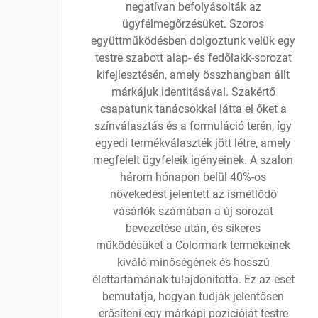
negatívan befolyásolták az
ügyfélmegőrzésüket. Szoros
együttműködésben dolgoztunk velük egy
testre szabott alap- és fedőlakk-sorozat
kifejlesztésén, amely összhangban állt
márkájuk identitásával. Szakértő
csapatunk tanácsokkal látta el őket a
színválasztás és a formuláció terén, így
egyedi termékválaszték jött létre, amely
megfelelt ügyfeleik igényeinek. A szalon
három hónapon belül 40%-os
növekedést jelentett az ismétlődő
vásárlók számában a új sorozat
bevezetése után, és sikeres
működésüket a Colormark termékeinek
kiváló minőségének és hosszú
élettartamának tulajdonította. Ez az eset
bemutatja, hogyan tudják jelentősen
erősíteni egy márkápi pozícióját testre