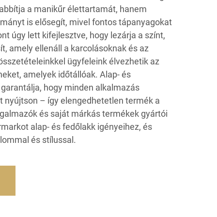
bítja a manikűr élettartamát, hanem
ányt is elősegít, mivel fontos tápanyagokat
t úgy lett kifejlesztve, hogy lezárja a színt,
ít, amely ellenáll a karcolásoknak és az
összetételeinkkel ügyfeleink élvezhetik az
neket, amelyek időtállóak. Alap- és
 garantálja, hogy minden alkalmazás
at nyújtson – így elengedhetetlen termék a
rgalmazók és saját márkás termékek gyártói
markot alap- és fedőlakk igényeihez, és
alommal és stílussal.