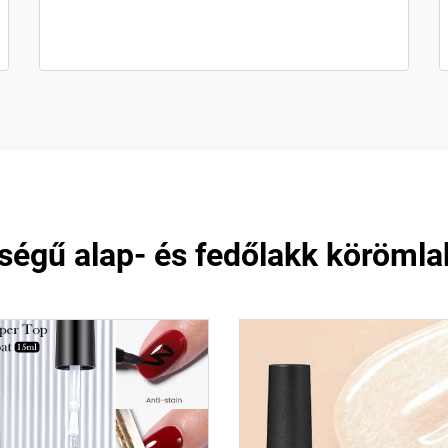
égű alap- és fedőlakk köröml