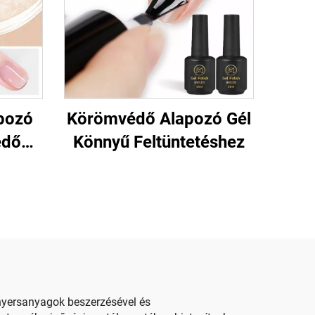
pozó
Körömvédő Alapozó Gél
edő
Könnyű Feltüntetéshez
 nyersanyagok beszerzésével és