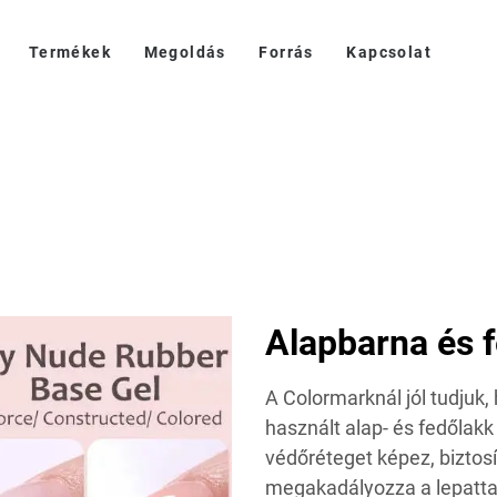
Termékek
Megoldás
Forrás
Kapcsolat
Alapbarna és f
A Colormarknál jól tudjuk
használt alap- és fedőla
védőréteget képez, biztos
megakadályozza a lepatta