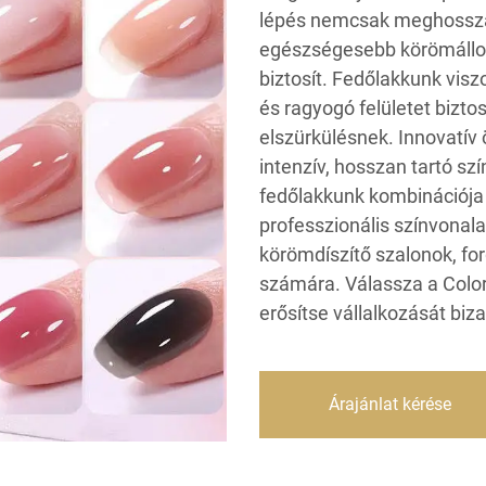
lépés nemcsak meghosszab
egészségesebb körömállom
biztosít. Fedőlakkunk viszon
és ragyogó felületet biztos
elszürkülésnek. Innovatív 
intenzív, hosszan tartó szí
fedőlakkunk kombinációja
professzionális színvonal
körömdíszítő szalonok, fo
számára. Válassza a Color
erősítse vállalkozását biz
Árajánlat kérése