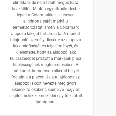
elindítani, de nem talált megbízható
beszállítót. Miután együttműködésbe
lépett a Colormarkkal, sikeresen
elindította saját márkájú
terméksorozatát, amely a Colormark
alapozó lakkját tartalmazta. A márkát
tulajdonló személy dicsérte az alapozó
lakk minőségét és teljesítményét, és
kijelentette, hogy az alapozó lakk
kulcsszerepet játszott a márkájuk piaci
hitelességének megteremtésében. A
márkának hamarosan sikerült helyet
foglalnia a piacon, és a tulajdonos az
alapozó lakkot nevezte meg gyors
sikereik fő okaként, kiemelve, hogy ez
segített nekik kiemelkedni egy túlzsúfolt
iparágban.