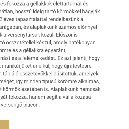
és fokozza a géllakkok élettartamát és
ibátlan, hosszú ideig tartó körmökkel hagyják
12 éves tapasztalattal rendelkezünk a
arágában, és alaplakkunk számos előnnyel
k a versenytársak közül. Először is,
tó összetétellel készül, amely hatékonyan
ömre és a géllakkra egyaránt,
ást és a felemelkedést. Ez azt jelenti, hogy
k manikűrjüket anélkül, hogy újrafestésre
 tápláló összetevőkkel dúsítottuk, amelyek
ségét, így minden típusú körömre alkalmas,
lt körmök esetében is. Alaplakkunk nemcsak
ását fokozza, hanem segít a vállalkozása
versengő piacon.