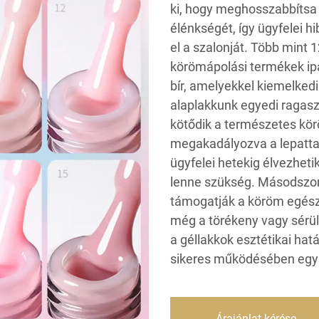
ki, hogy meghosszabbítsa 
élénkségét, így ügyfelei h
el a szalonját. Több mint 
körömápolási termékek ip
bír, amelyekkel kiemelkedi
alaplakkunk egyedi ragasz
kötődik a természetes kör
megakadályozva a lepattan
ügyfelei hetekig élvezheti
lenne szükség. Másodszor,
támogatják a köröm egész
még a törékeny vagy sérü
a géllakkok esztétikai hat
sikeres működésében egy 
Árajánlat kérése