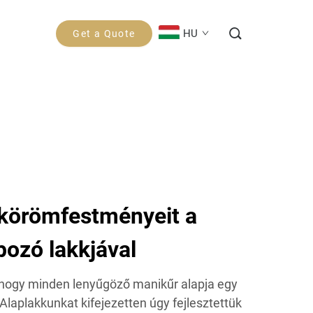
HU
Get a Quote
 körömfestményeit a
pozó lakkjával
, hogy minden lenyűgöző manikűr alapja egy
Alaplakkunkat kifejezetten úgy fejlesztettük