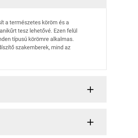
sít a természetes köröm és a
nikűrt tesz lehetővé. Ezen felül
inden típusú körömre alkalmas.
mdíszítő szakemberek, mind az