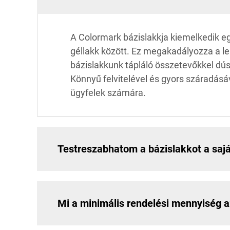
A Colormark bázislakkja kiemelkedik eg
géllakk között. Ez megakadályozza a lep
bázislakkunk tápláló összetevőkkel dú
Könnyű felvitelével és gyors száradásá
ügyfelek számára.
Testreszabhatom a bázislakkot a sa
Mi a minimális rendelési mennyiség a