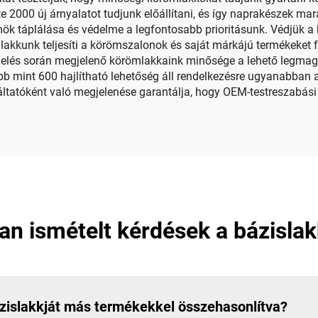
 2000 új árnyalatot tudjunk előállítani, és így naprakészek m
mök táplálása és védelme a legfontosabb prioritásunk. Védjük a
lakkunk teljesíti a körömszalonok és saját márkájú termékeket
rmelés során megjelenő körömlakkaink minősége a lehető legmaga
bb mint 600 hajlítható lehetőség áll rendelkezésre ugyanabban 
atóként való megjelenése garantálja, hogy OEM-testreszabási ig
an ismételt kérdések a bázislak
ázislakkját más termékekkel összehasonlítva?