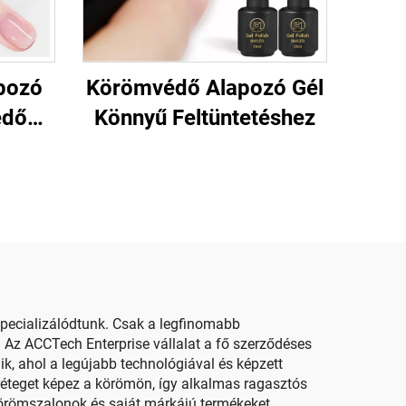
pozó
Körömvédő Alapozó Gél
edő
Könnyű Feltüntetéshez
pecializálódtunk. Csak a legfinomabb
 Az ACCTech Enterprise vállalat a fő szerződéses
k, ahol a legújabb technológiával és képzett
réteget képez a körömön, így alkalmas ragasztós
örömszalonok és saját márkájú termékeket