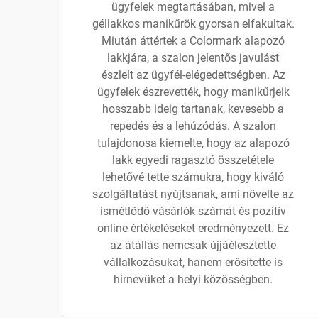
ügyfelek megtartásában, mivel a
géllakkos manikűrök gyorsan elfakultak.
Miután áttértek a Colormark alapozó
lakkjára, a szalon jelentős javulást
észlelt az ügyfél-elégedettségben. Az
ügyfelek észrevették, hogy manikűrjeik
hosszabb ideig tartanak, kevesebb a
repedés és a lehúzódás. A szalon
tulajdonosa kiemelte, hogy az alapozó
lakk egyedi ragasztó összetétele
lehetővé tette számukra, hogy kiváló
szolgáltatást nyújtsanak, ami növelte az
ismétlődő vásárlók számát és pozitív
online értékeléseket eredményezett. Ez
az átállás nemcsak újjáélesztette
vállalkozásukat, hanem erősítette is
hírnevüket a helyi közösségben.