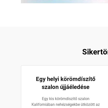
Sikertö
Egy helyi körömdíszítő
szalon újjáéledése
Egy kis körömdíszítő szalon
Kaliforniában nehézségekbe ütközött az