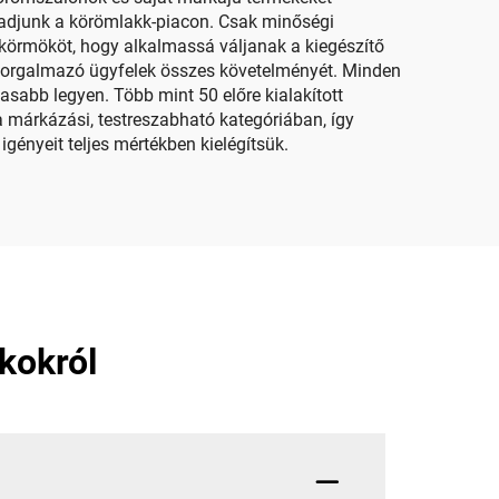
aradjunk a körömlakk-piacon. Csak minőségi
 körmököt, hogy alkalmassá váljanak a kiegészítő
 forgalmazó ügyfelek összes követelményét. Minden
sabb legyen. Több mint 50 előre kialakított
a márkázási, testreszabható kategóriában, így
ényeit teljes mértékben kielégítsük.
kokról