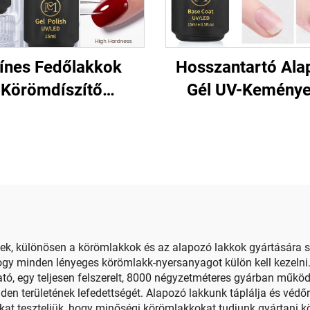
ínes Fedőlakkok
Hosszantartó Ala
Körömdíszítő
Gél UV-Kemény
Szalonokhoz
Körömre
ek, különösen a körömlakkok és az alapozó lakkok gyártására s
gy minden lényeges körömlakk-nyersanyagot külön kell kezelni.
ó, egy teljesen felszerelt, 8000 négyzetméteres gyárban működi
den területének lefedettségét. Alapozó lakkunk táplálja és védő
t teszteljük, hogy minőségi körömlakkokat tudjunk gyártani k