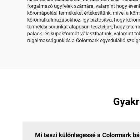
forgalmazó ügyfelek számára, valamint hogy évente
körömápolási termékeket értékesítünk, mivel a kör
körömalkalmazásokhoz, így biztosítva, hogy köröm
termelési sorunkat alaposan teszteljük, hogy a te
palack- és kupakformát választhatunk, valamint tö
rugalmasságunk és a Colormark egyedülálló szolgált
Gyakr
Mi teszi különlegessé a Colormark b