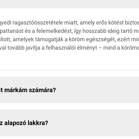
yedi ragasztóösszetétele miatt, amely erős kötést bizto
attanást és a felemelkedést, így hosszabb ideig tartó ma
sított, amelyek támogatják a köröm egészségét, ezért m
val tovább javítja a felhasználói élményt – mind a körö
ját márkám számára?
z alapozó lakkra?