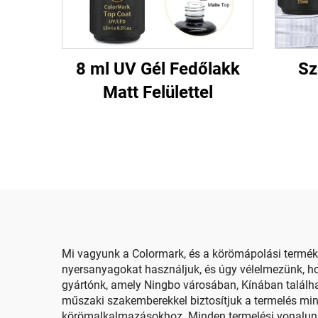
8 ml UV Gél Fedőlakk
Sz
Matt Felülettel
Mi vagyunk a Colormark, és a körömápolási termék
nyersanyagokat használjuk, és úgy vélelmezünk, ho
gyártónk, amely Ningbo városában, Kínában találhat
műszaki szakemberekkel biztosítjuk a termelés min
körömalkalmazásokhoz. Minden termelési vonalunka