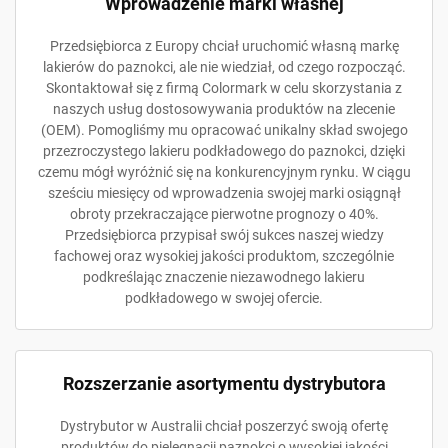
Wprowadzenie marki własnej
Przedsiębiorca z Europy chciał uruchomić własną markę
lakierów do paznokci, ale nie wiedział, od czego rozpocząć.
Skontaktował się z firmą Colormark w celu skorzystania z
naszych usług dostosowywania produktów na zlecenie
(OEM). Pomogliśmy mu opracować unikalny skład swojego
przezroczystego lakieru podkładowego do paznokci, dzięki
czemu mógł wyróżnić się na konkurencyjnym rynku. W ciągu
sześciu miesięcy od wprowadzenia swojej marki osiągnął
obroty przekraczające pierwotne prognozy o 40%.
Przedsiębiorca przypisał swój sukces naszej wiedzy
fachowej oraz wysokiej jakości produktom, szczególnie
podkreślając znaczenie niezawodnego lakieru
podkładowego w swojej ofercie.
Rozszerzanie asortymentu dystrybutora
Dystrybutor w Australii chciał poszerzyć swoją ofertę
produktów do pielęgnacji paznokci o wysokiej jakości