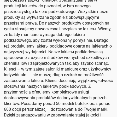
się potrzeb naszych klientów. Specjalizujemy się w
produkcji lakierów do paznokci, w tym naszego
przeźroczystego lakieru podkładowego. Wszystkie nasze
produkty są wytwarzane zgodnie z obowiązującymi
przepisami prawa. Do naszych produktów dostępnych na
rynku stosujemy nowoczesne i bezpieczne lakierы. Wiemy,
że każdy manicure wymaga dobrego lakieru
podkładowego, aby został wykonany pomyślnie. Dlatego
też produkujemy lakierы podkładowe oparte na lakierach o
najwyższej wydajności. Nasze lakierы podkładowe są
opracowane z użyciem środków wolnych od szkodliwych
chemikaliów i zaprojektowanych tak, aby szybko schnąć.
Klienci – w tym zajęte saloniki manicure oraz użytkownicy
indywidualni – nie muszą długo czekać na możliwość
zastosowania lakieru. Klienci doceniają wyjątkową łatwość
stosowania naszych lakierów podkładowych. Z
przyjemnością oferujemy kompleksowe usługi
dostosowywania produktów do indywidualnych potrzeb
klientów. Posiadamy ponad 50 modeli butelek oraz ponad
600 opcji personalizacji i dostosowania do Twojej marki.
Dzięki zaangażowaniu w zapewnianie stałej jakości i