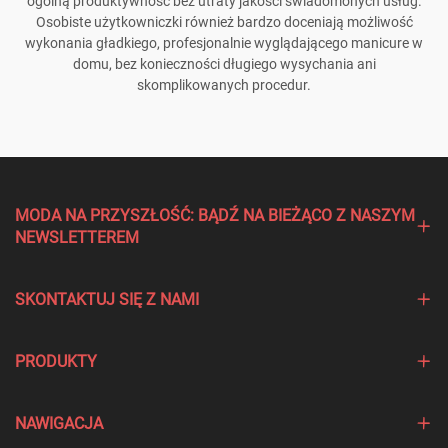
ogólną produktywność bez utraty jakości świadomonych usług.
Osobiste użytkowniczki również bardzo doceniają możliwość
wykonania gładkiego, profesjonalnie wyglądającego manicure w
domu, bez konieczności długiego wysychania ani
skomplikowanych procedur.
MODA NA PRZYSZŁOŚĆ: BĄDŹ NA BIEŻĄCO Z NASZYM
NEWSLETTEREM
SKONTAKTUJ SIĘ Z NAMI
PRODUKTY
NAWIGACJA