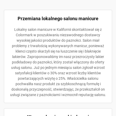
Przemiana lokalnego salonu manicure
Lokalny salon manicure w Kalifornii skontaktował się z
Colormark w poszukiwaniu niezawodnego dostawcy
wysokiej jakości produktów do paznokci. Salon miał
problemy z trwałością wykonywanych manicur, ponieważ
klienci często skarżyli się na łuszczenie się i blaknięcie
lakierów. Zaproponowaliśmy im nasz przezroczysty lakier
podkładowy do paznokci, który został włączony do oferty
usług salonu. Już po jednym miesiącu salon zgłosił wzrost
satysfakcji klientów o 30% oraz wzrost liczby klientów
powtarzających wizytę o 25%. Właścicielka salonu
pochwaliła nasz produkt za szybkoschnącą formułę i
doskonałą przyczepność, stwierdzając, że przekształcił on
usługi związane z paznokciami i wzmocnił reputację salonu.