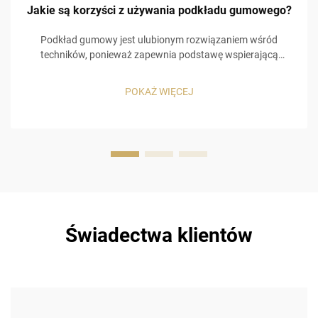
Jakie są korzyści z używania podkładu gumowego?
Podkład gumowy jest ulubionym rozwiązaniem wśród
techników, ponieważ zapewnia podstawę wspierającą
pozostałe warstwy w aplikacji lakieru żelowego. Zamiast
jedynie tworzyć barierę na paznokciu, umożliwia bardziej
POKAŻ WIĘCEJ
funkcjonalne zastosowanie, które sprzyja przyczepności...
Świadectwa klientów