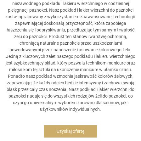
niezawodnego podkładu i lakieru wierzchniego w codziennej
pielęgnacji paznokci. Nasz podkład i lakier wierzchni do paznokci
został opracowany z wykorzystaniem zaawansowanej technologii,
zapewniającej doskonałą przyczepność, która zapobiega
łuszczeniu się i odpryskiwaniu, przedłużając tym samym trwałość
żelu do paznokci. Produkt ten stanowi warstwę ochronną,
chroniącą naturalne paznokcie przed uszkodzeniami
powodowanymi przez nanoszenie i usuwanie kolorowego żelu.
Jedną z kluczowych zalet naszego podkładu i lakieru wierzchniego
jest szybkoschnący skład, który pozwala technikom manicure oraz
miłośnikom tej sztuki na ukończenie manicure w ułamku czasu.
Ponadto nasz podkład wzmocnia jaskrawość kolorów żelowych,
zapewniając, że każdy odcień będzie intensywny i zachowa swoją
blask przez cały czas noszenia. Nasz podkład i lakier wierzchni do
paznokci nadaje się do wszystkich rodzajów żeli do paznokci, co
czyni go uniwersalnym wyborem zarówno dla salonów, jak i
użytkowników indywidualnych.
Uzyskaj ofertę