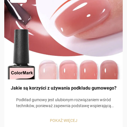
Jakie są korzyści z używania podkładu gumowego?
Podkład gumowy jest ulubionym rozwiązaniem wśród
techników, ponieważ zapewnia podstawę wspierającą
pozostałe warstwy w aplikacji lakieru żelowego. Zamiast
jedynie tworzyć barierę na paznokciu, umożliwia bardziej
POKAŻ WIĘCEJ
funkcjonalne zastosowanie, które sprzyja przyczepności...