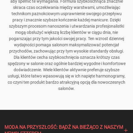
aby spełnić te wymagania. Formuła szybkoschnąca znacznie
skraca czas oczekiwania między warstwami, umożliwiając
technikom paznokciowym usprawnienie swojego przepływu
pracy i znacznie szybsze kończenie każdej manicure. Dzięki
szybszym procesom nanoszenia i utwardzania profesjonalistki
mogą obsłużyć większą liczbę klientów w ciągu dnia, nie
pogarszając przy tym jakości swojej pracy. Ten wzrost dziennej
wydajności pomaga salonom maksymalizować potencjał
przychodów, zachowując przy tym wysokie standardy obsługi.
Dla klientów cecha szybkoschnięcia oznacza krótszy czas
spędzony w salonie oraz ogólnie bardziej wygodne i komfortowe
doświadczenie. Wiele klientów aktywnie preferuje szybsze
usługi, które łatwo wpasowują się w ich napięte harmonogramy,
co czyni ten produkt bardzo atrakcyjną opcją dla nowoczesnych
salonów.
MODA NA PRZYSZŁOŚĆ: BĄDŹ NA BIEŻĄCO Z NASZYM