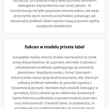
zaznaczył, że szybkoschnący skład pozwala technikom
obsługiwać więcej klientów bez utraty jakości. Ta
transformacja nie tylko poprawiła renomę salonu, ale także
przyczyniła się do wzrostu przychodów, pokazując, jak
niezawodny podkład i lakier topowy mogą poprawić ogólną
wydajność działalności.
Sukces w modelu private label
Europejska marka własna chciała wprowadzić na rynek
nową linię produktów do paznokci, ale miała trudności z
odnalezieniem podkładu spełniającego jej standardy
jakościowe. Współpracowała z firmą Colormark i
wykorzystała nasze opcje dostosowywania, aby stworzyć
unikalny podkład-nakładka do paznokci zgodny z
tożsamością jej marki. Wynikiem było produkt liderujący w
sprzedaży, który odniósł się do odbiorców docelowych.
Opinie klientów podkreślały poprawę trwałości paznokci
oraz intensywność i trwałość barw, co potwierdza, że
wysokiej jakości podkład-nakładka do paznokci może