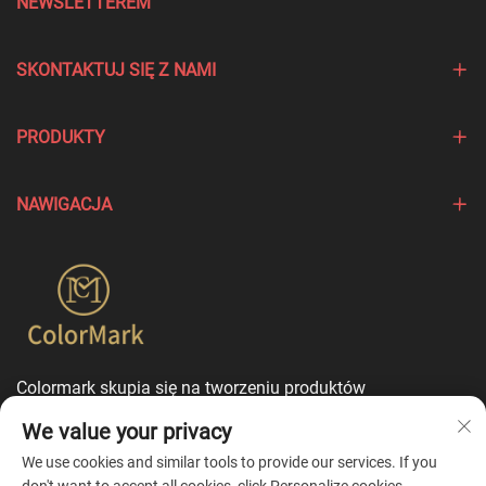
NEWSLETTEREM
SKONTAKTUJ SIĘ Z NAMI
PRODUKTY
NAWIGACJA
Colormark skupia się na tworzeniu produktów
podkreślających wyjątkowe cechy różnych marek i oferuje
We value your privacy
usługi dostosowania w trybie jednego punktu
kontaktowego.
We use cookies and similar tools to provide our services. If you