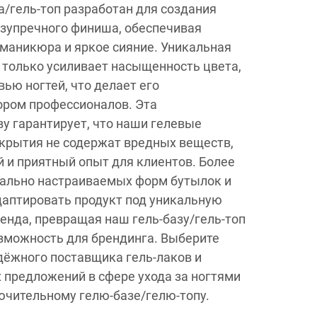
а/гель-топ разработан для создания
езупречного финиша, обеспечивая
маникюра и яркое сияние. Уникальная
 только усиливает насыщенность цвета,
вью ногтей, что делает его
ром профессионалов. Эта
у гарантирует, что наши гелевые
крытия не содержат вредных веществ,
 и приятный опыт для клиентов. Более
уально настраиваемых форм бутылок и
даптировать продукт под уникальную
енда, превращая наш гель-базу/гель-топ
возможность для брендинга. Выберите
адёжного поставщика гель-лаков и
 предложений в сфере ухода за ногтями
ючительному гелю-базе/гелю-топу.