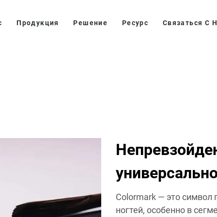
с
Продукция
Решение
Ресурс
Связаться С 
Непревзойден
универсальн
Colormark — это символ 
ногтей, особенно в сег