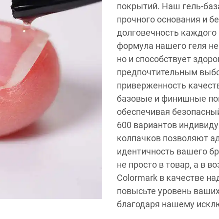
покрытий. Наш гель-баз
прочного основания и б
долговечность каждого 
формула нашего геля не
но и способствует здоро
предпочтительным выбо
приверженность качеств
базовые и финишные по
обеспечивая безопасный
600 вариантов индивид
колпачков позволяют а
идентичность вашего бр
не просто в товар, а в 
Colormark в качестве н
повысьте уровень ваших
благодаря нашему искл