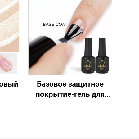
зовый
Базовое защитное
покрытие-гель для
под
ногтей, простое в
нанесении