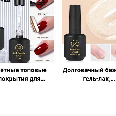
етные топовые
Долговечный ба
покрытия для
гель-лак,
икюрных салонов
отверждаемый 
УФ-лампой