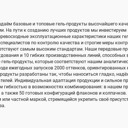
оздаём базовые и топовые гель-продукты высочайшего кач
и. На пути к созданию лучших продуктов мы инвестируем 
превосходные эксплуатационные характеристики наших геле
 специалистов по контролю качества и строгие меры конт
тветствуют самым высоким стандартам. Наши передовые 
дования и 10 гибких производственных линий, способных 
е гель-продукты, которые соответствуют нашим аналитиче
ходе ежегодных запусков 2000 оттенков, ориентированных
продукты разработаны так, чтобы наноситься гладко, над
телей. Индивидуальная адаптация продукции и сильное пр
м гибкостью в возможностях комбинирования: в нашем п
а также 50 готовых конфигураций флаконов и колпачков. Н
 или частной маркой, стремящейся укрепить своё присутс
ва.