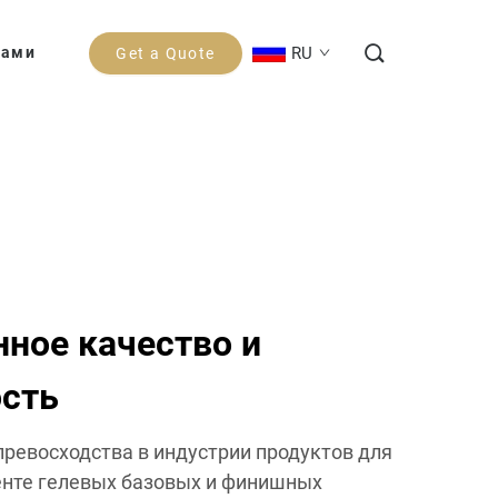
RU
Нами
Get a Quote
ное качество и
ость
превосходства в индустрии продуктов для
менте гелевых базовых и финишных