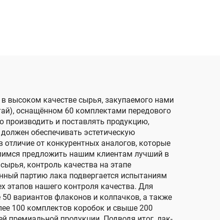
под
ногтей, простое в
нанесении
 в высоком качестве сырья, закупаемого нами
тай), оснащённом 60 комплектами передового
о производить и поставлять продукцию,
* должен обеспечивать эстетическую
 отличие от конкурентных аналогов, которые
емимся предложить нашим клиентам лучший в
сырья, контроль качества на этапе
ённый партию лака подвергается испытаниям
ех этапов нашего контроля качества. Для
50 вариантов флаконов и колпачков, а также
ее 100 комплектов коробок и свыше 200
й премиальной продукции. Подводя итог, лак-