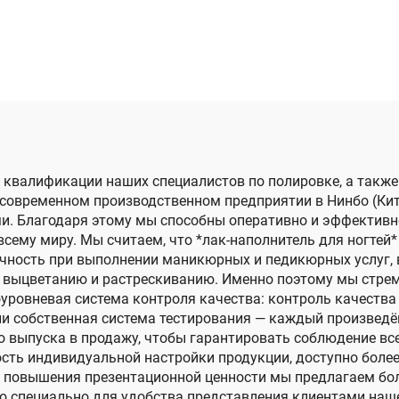
икюрных салонов
отверждаемый 
УФ-лампой
 квалификации наших специалистов по полировке, а также
 современном производственном предприятии в Нинбо (Ки
и. Благодаря этому мы способны оперативно и эффективн
всему миру. Мы считаем, что *лак-наполнитель для ногтей
ность при выполнении маникюрных и педикюрных услуг, в
м, выцветанию и растрескиванию. Именно поэтому мы стр
уровневая система контроля качества: контроль качества 
сли собственная система тестирования — каждый произвед
о выпуска в продажу, чтобы гарантировать соблюдение вс
ть индивидуальной настройки продукции, доступно более 
я повышения презентационной ценности мы предлагаем бол
но специально для удобства представления клиентами наше