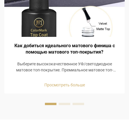
Как добиться идеального матового финиша с
помощью матового топ-покрытия?
Выберите высококачественное УФ/светодиодное
матовое топ-покрытие. Премиальное матовое топ-
покрытие обязательно для достижения безупречного
матового финиша, особенно если оно совместимо с УФ/
Просмотреть больше
светодиодными лампами и соответствует директиве ЕС
REACH и требованиям Управления по санитарному
надзору за качеством пищевых продуктов и
медикаментов США (FDA). Профессиональные матовые
топ-покрытия обеспечивают необходимые...