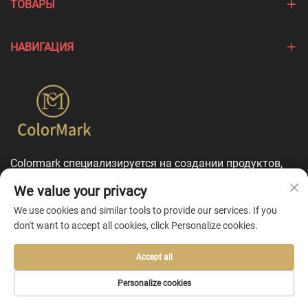
ТОВАРЫ
НАВИГАЦИЯ
Colormark специализируется на создании продуктов,
подчеркивающих уникальные особенности различных
We value your privacy
брендов, и предлагает комплексные услуги по
индивидуальной настройке.
We use cookies and similar tools to provide our services. If you
don't want to accept all cookies, click Personalize cookies.
Accept all
Copyright © 2026 by Ningbo Colormark Cosmetics Co., Ltd. -
Personalize cookies
Политика конфиденциальности