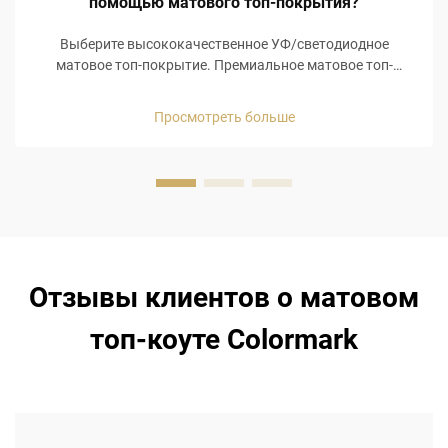
помощью матового топ-покрытия?
Выберите высококачественное УФ/светодиодное
матовое топ-покрытие. Премиальное матовое топ-
покрытие обязательно для достижения безупречного
матового финиша, особенно если оно совместимо с УФ/
Просмотреть больше
светодиодными лампами и соответствует директиве ЕС
REACH и требованиям Управления по санитарному
надзору за качеством пищевых продуктов и
медикаментов США (FDA). Профессиональные матовые
топ-покрытия обеспечивают необходимые...
Отзывы клиентов о матовом
топ-коуте Colormark