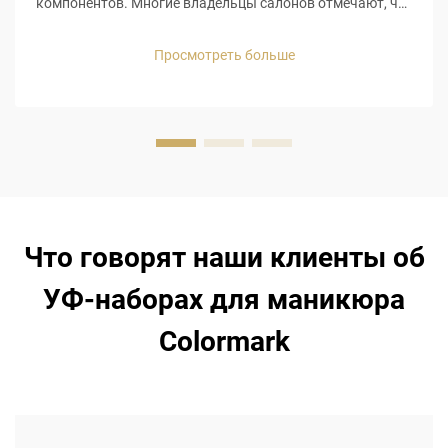
компонентов. Многие владельцы салонов отмечают, что
неполные наборы вынуждают их клиентов приобретать
дополнительные наборы, что ведёт к увеличению
Просмотреть больше
расходов. Например, базовое покрытие низкого
качества приводит к отслаиванию гель-лака, а
отсутствие ...
Что говорят наши клиенты об
УФ-наборах для маникюра
Colormark