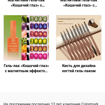
Магнитный гель-лак
Магнитный гель-лак
«Кошачий глаз» с
«Кошачий глаз» с
переливающимся
голографическим
блеском
блеском
Гель-лак «Кошачий глаз»
Кисть для дизайна
с магнитным эффектом
ногтей гель-лаком
3D для ногтей
На протяжении последних 13 лет компания Colormark