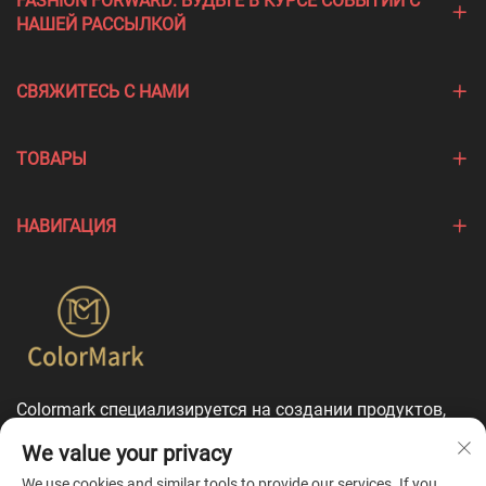
FASHION FORWARD: БУДЬТЕ В КУРСЕ СОБЫТИЙ С
НАШЕЙ РАССЫЛКОЙ
СВЯЖИТЕСЬ С НАМИ
ТОВАРЫ
НАВИГАЦИЯ
Colormark специализируется на создании продуктов,
подчеркивающих уникальные особенности различных
We value your privacy
брендов, и предлагает комплексные услуги по
индивидуальной настройке.
We use cookies and similar tools to provide our services. If you