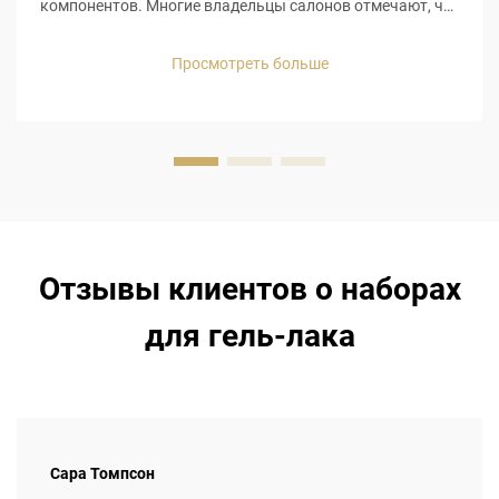
компонентов. Многие владельцы салонов отмечают, что
неполные наборы вынуждают их клиентов приобретать
дополнительные наборы, что ведёт к увеличению
Просмотреть больше
расходов. Например, базовое покрытие низкого
качества приводит к отслаиванию гель-лака, а
отсутствие ...
Отзывы клиентов о наборах
для гель-лака
Сара Томпсон