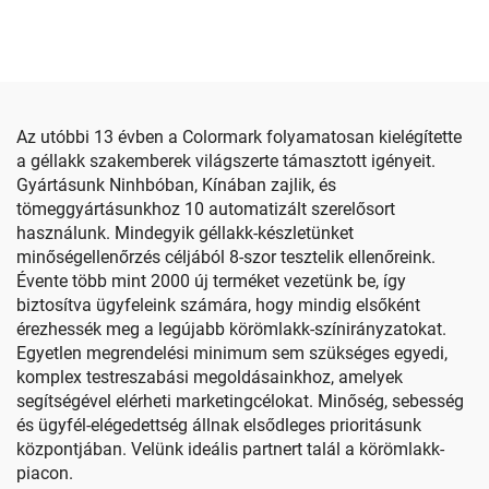
Körömhöz
Az utóbbi 13 évben a Colormark folyamatosan kielégítette
a géllakk szakemberek világszerte támasztott igényeit.
Gyártásunk Ninhbóban, Kínában zajlik, és
tömeggyártásunkhoz 10 automatizált szerelősort
használunk. Mindegyik géllakk-készletünket
minőségellenőrzés céljából 8-szor tesztelik ellenőreink.
Évente több mint 2000 új terméket vezetünk be, így
biztosítva ügyfeleink számára, hogy mindig elsőként
érezhessék meg a legújabb körömlakk-színirányzatokat.
Egyetlen megrendelési minimum sem szükséges egyedi,
komplex testreszabási megoldásainkhoz, amelyek
segítségével elérheti marketingcélokat. Minőség, sebesség
és ügyfél-elégedettség állnak elsődleges prioritásunk
központjában. Velünk ideális partnert talál a körömlakk-
piacon.