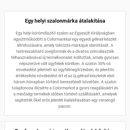
Egy helyi szalonmárka átalakítása
Egy helyi körömdíszítő szalon az Egyesült Királyságban
együttműködött a Colormarkkal egy egyedi gélnail készlet
létrehozására, amely tükrözte márkájuk identitását. A
testreszabható üvegformák és a divatos színválaszték
felhasználásával új termékvonalat indítottak, amely gyorsan
népszerűvé vált ügyfeleik körében. A szalon 30%-os
növekedést jelentett az ügyfélmegőrzésben, és jelentős
értékesítési növekedést ért el az új gélnail készletek első
három hónapban történő bevezetését követően. A szalon
tulajdonosa dicsérte a Colormarkot a gyors reagálásáért és
a minőségi termékek időben történő szállításáért, amelyek
segítették őket erős jelenlét kialakításában egy versengő
piacon.