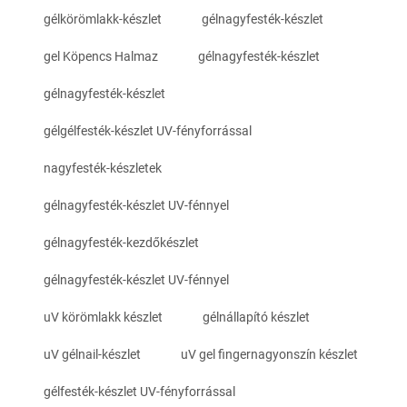
gélkörömlakk-készlet
gélnagyfesték-készlet
gel Köpencs Halmaz
gélnagyfesték-készlet
gélnagyfesték-készlet
gélgélfesték-készlet UV-fényforrással
nagyfesték-készletek
gélnagyfesték-készlet UV-fénnyel
gélnagyfesték-kezdőkészlet
gélnagyfesték-készlet UV-fénnyel
uV körömlakk készlet
gélnállapító készlet
uV gélnail-készlet
uV gel fingernagyonszín készlet
gélfesték-készlet UV-fényforrással