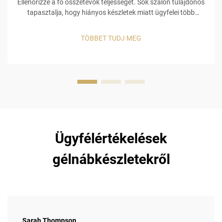
Ellenőrizze a fő összetevők teljességét. Sok szalon tulajdonos
tapasztalja, hogy hiányos készletek miatt ügyfelei több
készletet is megvesznek, ami további költségekhez vezet.
Például egy alacsony minőségű alapréteg miatt a gél szín
TÖBBET TUDJ MEG
lepereg, és ha hiányzik egy ...
Ügyfélértékelések
gélnábkészletekről
Sarah Thompson