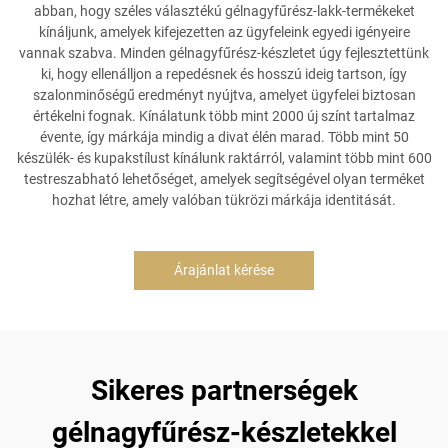
abban, hogy széles választékú gélnagyfűrész-lakk-termékeket
kínáljunk, amelyek kifejezetten az ügyfeleink egyedi igényeire
vannak szabva. Minden gélnagyfűrész-készletet úgy fejlesztettünk
ki, hogy ellenálljon a repedésnek és hosszú ideig tartson, így
szalonminőségű eredményt nyújtva, amelyet ügyfelei biztosan
értékelni fognak. Kínálatunk több mint 2000 új színt tartalmaz
évente, így márkája mindig a divat élén marad. Több mint 50
készülék- és kupakstílust kínálunk raktárról, valamint több mint 600
testreszabható lehetőséget, amelyek segítségével olyan terméket
hozhat létre, amely valóban tükrözi márkája identitását.
Árajánlat kérése
Sikeres partnerségek
gélnagyfűrész-készletekkel