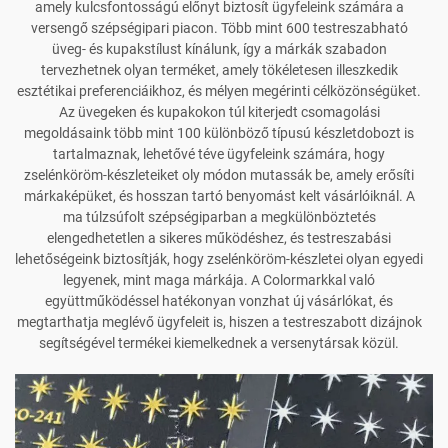
amely kulcsfontosságú előnyt biztosít ügyfeleink számára a
versengő szépségipari piacon. Több mint 600 testreszabható
üveg- és kupakstílust kínálunk, így a márkák szabadon
tervezhetnek olyan terméket, amely tökéletesen illeszkedik
esztétikai preferenciáikhoz, és mélyen megérinti célközönségüket.
Az üvegeken és kupakokon túl kiterjedt csomagolási
megoldásaink több mint 100 különböző típusú készletdobozt is
tartalmaznak, lehetővé téve ügyfeleink számára, hogy
zselénköröm-készleteiket oly módon mutassák be, amely erősíti
márkaképüket, és hosszan tartó benyomást kelt vásárlóiknál. A
ma túlzsúfolt szépségiparban a megkülönböztetés
elengedhetetlen a sikeres működéshez, és testreszabási
lehetőségeink biztosítják, hogy zselénköröm-készletei olyan egyedi
legyenek, mint maga márkája. A Colormarkkal való
együttműködéssel hatékonyan vonzhat új vásárlókat, és
megtarthatja meglévő ügyfeleit is, hiszen a testreszabott dizájnok
segítségével termékei kiemelkednek a versenytársak közül.