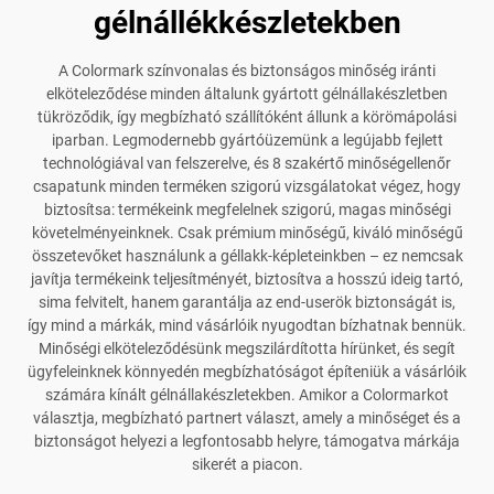
gélnállékkészletekben
A Colormark színvonalas és biztonságos minőség iránti
elköteleződése minden általunk gyártott gélnállakészletben
tükröződik, így megbízható szállítóként állunk a körömápolási
iparban. Legmodernebb gyártóüzemünk a legújabb fejlett
technológiával van felszerelve, és 8 szakértő minőségellenőr
csapatunk minden terméken szigorú vizsgálatokat végez, hogy
biztosítsa: termékeink megfelelnek szigorú, magas minőségi
követelményeinknek. Csak prémium minőségű, kiváló minőségű
összetevőket használunk a géllakk-képleteinkben – ez nemcsak
javítja termékeink teljesítményét, biztosítva a hosszú ideig tartó,
sima felvitelt, hanem garantálja az end-userök biztonságát is,
így mind a márkák, mind vásárlóik nyugodtan bízhatnak bennük.
Minőségi elköteleződésünk megszilárdította hírünket, és segít
ügyfeleinknek könnyedén megbízhatóságot építeniük a vásárlóik
számára kínált gélnállakészletekben. Amikor a Colormarkot
választja, megbízható partnert választ, amely a minőséget és a
biztonságot helyezi a legfontosabb helyre, támogatva márkája
sikerét a piacon.