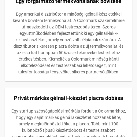
Egy forgalmazó termékvonalának bővítése
Egy amerikai disztribútor a minőségi gélnail-készletekkel
kívánta bővíteni termékvonalát. A Colormark szakértelmére
támaszkodott az OEM testreszabás terén. Szoros
együttműködésben fejlesztettünk ki egy gélnail-lakk-
színválasztékot, amely vonzó volt célpiacuk számára. A
disztribútor sikeresen piacra dobta az új termékvonalat, és
az első hat hónapban 50%-os értéknövekedést ért el az
értékesítésben. Kiemelték a Colormark minőség iránti
elköteleződését és testreszabási lehetőségeit, mint
kulcsfontosságú tényezőket sikeres partnerségükben.
Privát márkás gélnail-készlet piacra dobása
Egy startup szépségápolási márkája fordult a Colormarkhoz,
hogy egy saját márkás gélnállakészletet hozzanak létre,
amely megkülönbözteti őket a piacon. Több mint 100
különböző típusú készletdobozt és testre szabott
csomagolási megoldást nyújtottunk számukra. A bemutató