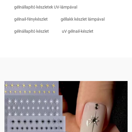
gélnállapító készletek UV-lámpával
gélnail-fénykészlet
géllakk készlet lámpával
gélnállapító készlet
uV gélnail-készlet