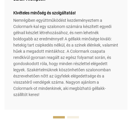
Kivételes minőség és szolgáltatás!
Nemrégiben együttműködést kezdeményeztem a
Colormark-kal egy szalonom számára készített egyedi
gélnail készlet létrehozásához, és nem lehetnék
boldogabb az eredménnyel! A géllakk minősége kiváló:
hetekig tart csipkedés nélkül, és a színek élénkek, valamint
hűek a megadott mintákhoz. A Colormark csapata
rendkívül gyorsan reagált az egész folyamat során, és
gondoskodott róla, hogy minden részlettel elégedett
legyek. Szakértelmüknek köszönhetően szalonomban
észrevehetően nőtt az ügyfelek elégedettsége és a
visszatérő vendégek száma. Nagyon ajánlom a
Colormark-ot mindenkinek, aki megbízható géllakk-
szállítót keres!