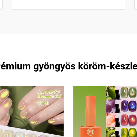
prémium gyöngyös köröm-készlet