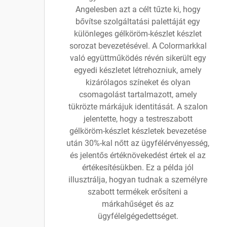
Angelesben azt a célt tűzte ki, hogy
bővítse szolgáltatási palettáját egy
különleges gélköröm-készlet készlet
sorozat bevezetésével. A Colormarkkal
való együttműködés révén sikerült egy
egyedi készletet létrehozniuk, amely
kizárólagos színeket és olyan
csomagolást tartalmazott, amely
tükrözte márkájuk identitását. A szalon
jelentette, hogy a testreszabott
gélköröm-készlet készletek bevezetése
után 30%-kal nőtt az ügyfélérvényesség,
és jelentős értéknövekedést értek el az
értékesítésükben. Ez a példa jól
illusztrálja, hogyan tudnak a személyre
szabott termékek erősíteni a
márkahűséget és az
ügyfélelgégedettséget.