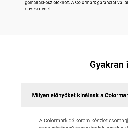
gélnállakkészletekhez. A Colormark garanciát váll
növekedését.
Gyakran i
Milyen előnyöket kínálnak a Colormar
A Colormark gélköröm-készlet csomagja