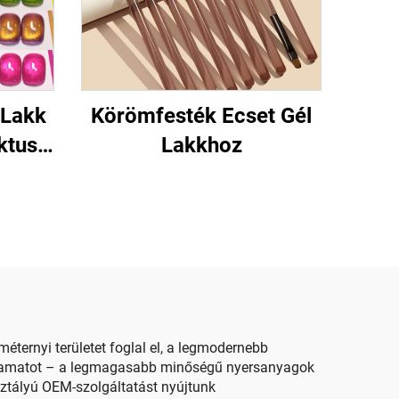
 Lakk
Körömfesték Ecset Gél
ktusú
Lakkhoz
ternyi területet foglal el, a legmodernebb
 folyamatot – a legmagasabb minőségű nyersanyagok
sztályú OEM-szolgáltatást nyújtunk