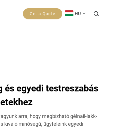
HU
Get a Quote
g és egyedi testreszabás
letekhez
agyunk arra, hogy megbízható gélnail-lakk-
és kiváló minőségű, ügyfeleink egyedi