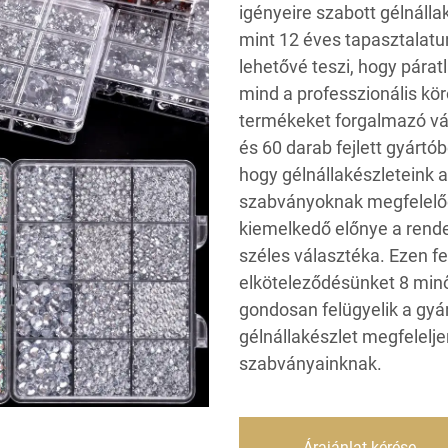
igényeire szabott gélnáll
mint 12 éves tapasztalat
lehetővé teszi, hogy párat
mind a professzionális kö
termékeket forgalmazó váll
és 60 darab fejlett gyártó
hogy gélnállakészleteink
szabványoknak megfelelően
kiemelkedő előnye a rendel
széles választéka. Ezen f
elköteleződésünket 8 minős
gondosan felügyelik a gyár
gélnállakészlet megfelelj
szabványainknak.
Árajánlat kérése