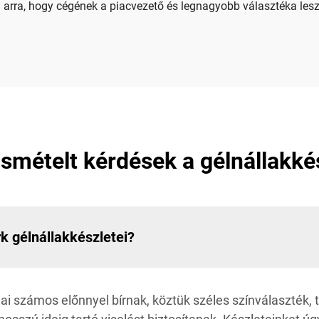
al arra, hogy cégének a piacvezető és legnagyobb választéka l
smételt kérdések a gélnállakké
k gélnállakkészletei?
i számos előnnyel bírnak, köztük széles színválaszték,