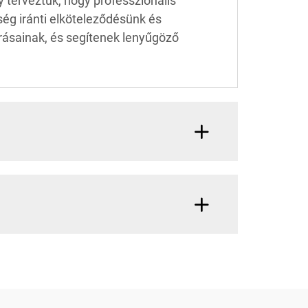
y terveztük, hogy professzionális
ég iránti elköteleződésünk és
rásainak, és segítenek lenyűgöző