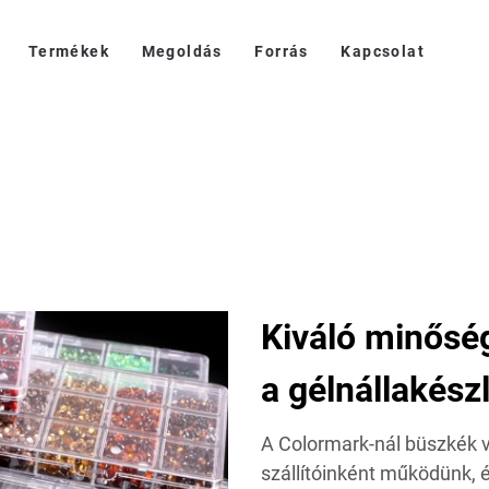
Termékek
Megoldás
Forrás
Kapcsolat
Kiváló minősé
a gélnállakész
A Colormark-nál büszkék v
szállítóinként működünk, 