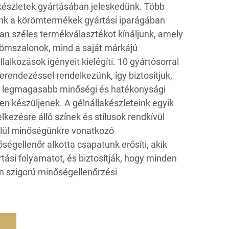
akészletek gyártásában jeleskedünk. Több
unk a körömtermékek gyártási iparágában
lan széles termékválasztékot kínáljunk, amely
römszalonok, mind a saját márkájú
alkozások igényeit kielégíti. 10 gyártósorral
berendezéssel rendelkezünk, így biztosítjuk,
 a legmagasabb minőségi és hatékonysági
 készüljenek. A gélnállakészleteink egyik
kezésre álló színek és stílusok rendkívül
elül minőségünkre vonatkozó
égellenőr alkotta csapatunk erősíti, akik
tási folyamatot, és biztosítják, hogy minden
en szigorú minőségellenőrzési