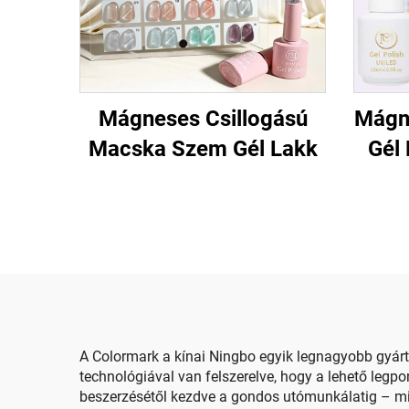
Mágneses Csillogású
Mágn
Macska Szem Gél Lakk
Gél
A Colormark a kínai Ningbo egyik legnagyobb gyártó
technológiával van felszerelve, hogy a lehető leg
beszerzésétől kezdve a gondos utómunkálatig – mi 