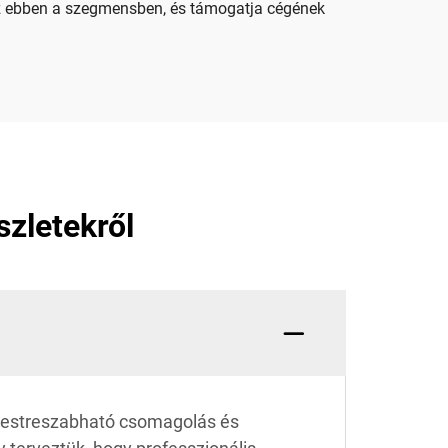
esz ebben a szegmensben, és támogatja cégének
szletekről
 testreszabható csomagolás és