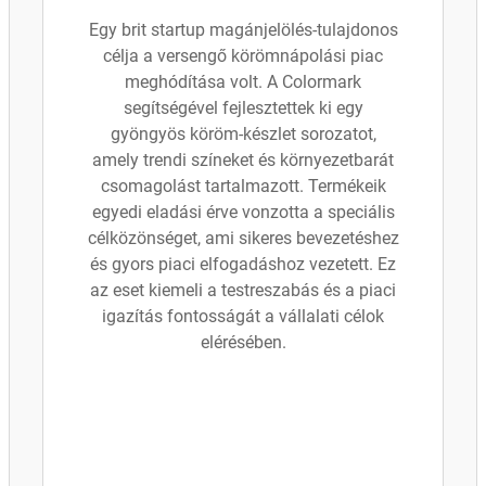
Egy brit startup magánjelölés-tulajdonos
célja a versengő körömnápolási piac
meghódítása volt. A Colormark
segítségével fejlesztettek ki egy
gyöngyös köröm-készlet sorozatot,
amely trendi színeket és környezetbarát
csomagolást tartalmazott. Termékeik
egyedi eladási érve vonzotta a speciális
célközönséget, ami sikeres bevezetéshez
és gyors piaci elfogadáshoz vezetett. Ez
az eset kiemeli a testreszabás és a piaci
igazítás fontosságát a vállalati célok
elérésében.