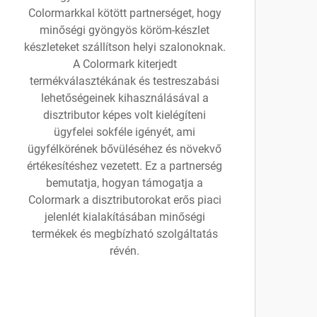
Colormarkkal kötött partnerséget, hogy
minőségi gyöngyös köröm-készlet
készleteket szállítson helyi szalonoknak.
A Colormark kiterjedt
termékválasztékának és testreszabási
lehetőségeinek kihasználásával a
disztributor képes volt kielégíteni
ügyfelei sokféle igényét, ami
ügyfélkörének bővüléséhez és növekvő
értékesítéshez vezetett. Ez a partnerség
bemutatja, hogyan támogatja a
Colormark a disztributorokat erős piaci
jelenlét kialakításában minőségi
termékek és megbízható szolgáltatás
révén.