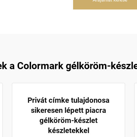
ek a Colormark gélköröm-készle
Privát címke tulajdonosa
sikeresen lépett piacra
gélköröm-készlet
készletekkel