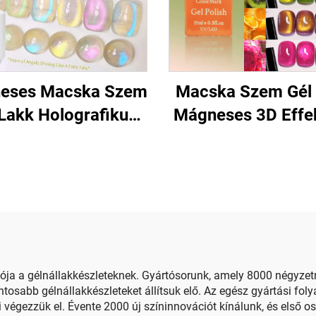
eses Macska Szem
Macska Szem Gél
 Lakk Holografikus
Mágneses 3D Effe
Csillogással
Körömhöz
ja a gélnállakkészleteknek. Gyártósorunk, amely 8000 négyzetmé
pontosabb gélnállakkészleteket állítsuk elő. Az egész gyártási
végezzük el. Évente 2000 új színinnovációt kínálunk, és első o