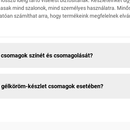
sszú ideig tartó viselést biztosítanak. Készleteinket úg
masak mind szalonok, mind személyes használatra. Minős
tóan számíthat arra, hogy termékeink megfelelnek elvá
 csomagok színét és csomagolását?
 a gélköröm-készlet csomagok esetében?