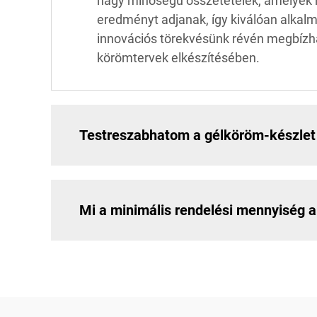
nagy minőségű összetételek, amelyek ho
eredményt adjanak, így kiválóan alkal
innovációs törekvésünk révén megbízha
körömtervek elkészítésében.
Testreszabhatom a gélköröm-készlet
Mi a minimális rendelési mennyiség