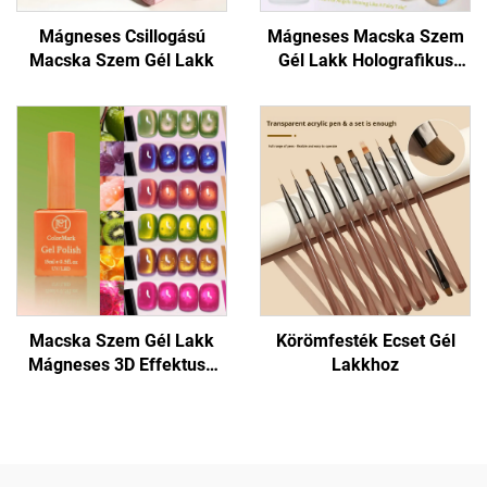
Mágneses Csillogású
Mágneses Macska Szem
Macska Szem Gél Lakk
Gél Lakk Holografikus
Csillogással
Macska Szem Gél Lakk
Körömfesték Ecset Gél
Mágneses 3D Effektusú
Lakkhoz
Körömhöz