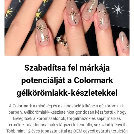
Szabadítsa fel márkája
potenciálját a Colormark
gélkörömlakk-készletekkel
A Colormark a minőség és az innováció jelképe a gélkörömlakk-
iparban. Gélkörömlakk-készleteinket gondosan készítettük, hogy
kielégítsék a körömszalonok, forgalmazók és saját márkás
termékek tulajdonosainak világszerte fennálló, sokszínű igényeit.
Több mint 12 éves tapasztalattal az OEM egyedi gyártás területén