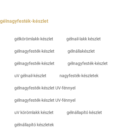
gélnagyfesték-készlet
gélkörömlakk-készlet
gélnail-lakk készlet
gélnagyfesték-készlet
gélnállakészlet
gélnagyfesték-készlet
gélnagyfesték-készlet
uV gélnail-készlet
nagyfesték-készletek
gélnagyfesték-készlet UV-fénnyel
gélnagyfesték-készlet UV-fénnyel
uV körömlakk készlet
gélnállapító készlet
gélnállapító készletek