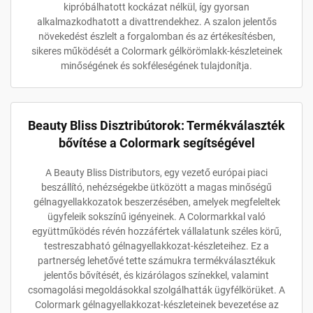
kipróbálhatott kockázat nélkül, így gyorsan
alkalmazkodhatott a divattrendekhez. A szalon jelentős
növekedést észlelt a forgalomban és az értékesítésben,
sikeres működését a Colormark gélkörömlakk-készleteinek
minőségének és sokféleségének tulajdonítja.
Beauty Bliss Disztribútorok: Termékválaszték
bővítése a Colormark segítségével
A Beauty Bliss Distributors, egy vezető európai piaci
beszállító, nehézségekbe ütközött a magas minőségű
gélnagyellakkozatok beszerzésében, amelyek megfeleltek
ügyfeleik sokszínű igényeinek. A Colormarkkal való
együttműködés révén hozzáfértek vállalatunk széles körű,
testreszabható gélnagyellakkozat-készleteihez. Ez a
partnerség lehetővé tette számukra termékválasztékuk
jelentős bővítését, és kizárólagos színekkel, valamint
csomagolási megoldásokkal szolgálhatták ügyfélkörüket. A
Colormark gélnagyellakkozat-készleteinek bevezetése az