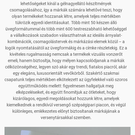
lehetőségeket kínál a gélnagyellátó készítmények
csomagolásához, így a márkák számára lehetővé teszi, hogy
olyan termékeket hozzanak létre, amelyek teljes mértékben
tükrözik egyedi identitásukat. Több mint 50 készen álló
üvegformátummal és több mint 600 testreszabható lehetőséggel
a vállalkozások szabadon választhatnak az ideális árnyalat-
kombinációk, csomagolástervek és márkázási elemek közül – a
logók nyomtatásától az üvegformákig és a címke részletekig. Ez a
kivételes rugalmasság nemcsak a termékek vizuális vonzerőt
emeli, hanem biztosítja, hogy mélyen kapcsolódjanak a márkák
célközönségéhez, legyen szó akár egy trendi, fiatalos piacról, akár
egy elegáns, luxusorientált vevőkörből. Szakértő szakmai
csapatunk teljes mértékben elkötelezett az ügyfelekkel való szoros
együttműködés mellett: figyelmesen hallgatjuk meg
elképzeléseiket, és együtt finomítjuk az ötleteket, hogy
kizárólagos, egyedi megoldásokat hozzunk létre, amelyek
kiemelkednek a rendkívül versengő szépségipari piacon, és végül
különleges, emlékezetes előnyt biztosítanak márkájának a
versenytársakkal szemben.