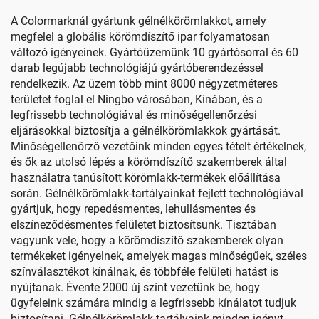
A Colormarknál gyártunk gélnélkörömlakkot, amely
megfelel a globális körömdíszítő ipar folyamatosan
változó igényeinek. Gyártóüzemünk 10 gyártósorral és 60
darab legújabb technológiájú gyártóberendezéssel
rendelkezik. Az üzem több mint 8000 négyzetméteres
területet foglal el Ningbo városában, Kínában, és a
legfrissebb technológiával és minőségellenőrzési
eljárásokkal biztosítja a gélnélkörömlakkok gyártását.
Minőségellenőrző vezetőink minden egyes tételt értékelnek,
és ők az utolsó lépés a körömdíszítő szakemberek által
használatra tanúsított körömlakk-termékek előállítása
során. Gélnélkörömlakk-tartályainkat fejlett technológiával
gyártjuk, hogy repedésmentes, lehullásmentes és
elszíneződésmentes felületet biztosítsunk. Tisztában
vagyunk vele, hogy a körömdíszítő szakemberek olyan
termékeket igényelnek, amelyek magas minőségűek, széles
színválasztékot kínálnak, és többféle felületi hatást is
nyújtanak. Évente 2000 új színt vezetünk be, hogy
ügyfeleink számára mindig a legfrissebb kínálatot tudjuk
biztosítani. Gélnélkörömlakk-tartályaink minden igényt