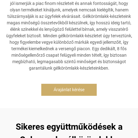
jól ismerjük a piac finom részleteit és annak fontosságát, hogy
olyan termékeket kínáljunk, amelyek nemcsak kielégítik, hanem
túlszárnyalják is az ügyfelek elvárásait. Gélkörömlakk-készleteink
magas minőségű összetevőkből készülnek, így hosszú ideig tartó,
élénk színekkel és lenyűgöző felülettel bírnak, amely visszatérő
ügyfeleket biztosít. Minden gélkörömlakk-készletet úgy terveztünk,
hogy figyelembe vegye különböző márkák egyedi jellemzőit, így
termékei kiemelkednek a versengő piacon. Egy dedikált, 8 fős
minőségellenőrző csapat felügyeli minden tételt, így biztosan
megbízható, legmagasabb szintű minőséget és biztonságot
garantálunk gélkörömlakk-készleteinkben.
Árajánlat kérése
Sikeres együttműködések a