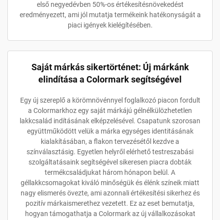
első negyedévben 50%-os értékesítésnövekedést
eredményezett, ami jól mutatja termékeink hatékonyságát a
piaci igények kielégítésében.
Saját márkás sikertörténet: Új márkánk
elindítása a Colormark segítségével
Egy új szereplő a körömnövénnyel foglalkozó piacon fordult
a Colormarkhoz egy saját márkájú gélnélkülözhetetlen
lakkcsalád indításának elképzelésével. Csapatunk szorosan
együttműködött velük a márka egységes identitásának
kialakításában, a flakon tervezésétől kezdve a
színválasztásig. Egyetlen helyről elérhető testreszabási
szolgáltatásaink segítségével sikeresen piacra dobták
termékcsaládjukat három hónapon belül. A
géllakkcsomagokat kiváló minőségük és élénk színeik miatt
nagy elismerés övezte, ami azonnali értékesítési sikerhez és
pozitív márkaismerethez vezetett. Ez az eset bemutatja,
hogyan támogathatja a Colormark az új vállalkozásokat