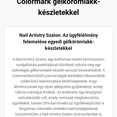
Colormark gélkörömlakk-
készletekkel
Nail Artistry Szalon: Az ügyfélélmény
felemelése egyedi gélkörömlakk-
készletekkel
A Nail Artistry Szalon, egy kaliforniai vezető körömszalon,
szolgáltatási palettájának bővítését célozta meg egy
különleges gélkörömlakk-készlet-sorozat bevezetésével. A
Colormarkkal kötött partnerségük keretében kihasználták
széles körű testreszabási lehetőségeinket, hogy
létrehozzanak egy olyan jellegzetes gyűjteményt, amely
tükrözi márkájuk értékeit. Az eredmény egy lenyűgöző
színválaszték volt, amely nemcsak megbabonázta
ügyfeleiket, hanem 30%-kal növelte az ügyfélmegőrzést is.
Rugalmas minimális rendelési mennyiségeinknek
köszönhetően a Nail Artistry Szalon új árnyalatokat is