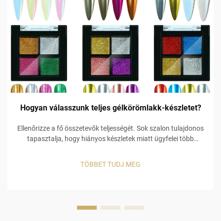
Hogyan válasszunk teljes gélkörömlakk-készletet?
Ellenőrizze a fő összetevők teljességét. Sok szalon tulajdonos
tapasztalja, hogy hiányos készletek miatt ügyfelei több
készletet is megvesznek, ami további költségekhez vezet.
Például egy alacsony minőségű alapréteg miatt a gél szín
TÖBBET TUDJ MEG
lepereg, és ha hiányzik egy ...