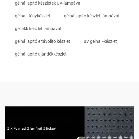
gélnállapító készletek UV-lámpával
gélnail-fénykészlet
gélnállapító készlet lámpával
géllakk készlet lámpával
gélnállapító eltávolító készlet
uV gélnail-készlet
gélnállapító ajándékkészlet