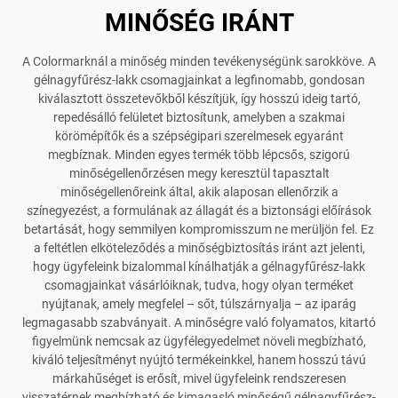
MINŐSÉG IRÁNT
A Colormarknál a minőség minden tevékenységünk sarokköve. A
gélnagyfűrész-lakk csomagjainkat a legfinomabb, gondosan
kiválasztott összetevőkből készítjük, így hosszú ideig tartó,
repedésálló felületet biztosítunk, amelyben a szakmai
körömépítők és a szépségipari szerelmesek egyaránt
megbíznak. Minden egyes termék több lépcsős, szigorú
minőségellenőrzésen megy keresztül tapasztalt
minőségellenőreink által, akik alaposan ellenőrzik a
színegyezést, a formulának az állagát és a biztonsági előírások
betartását, hogy semmilyen kompromisszum ne merüljön fel. Ez
a feltétlen elköteleződés a minőségbiztosítás iránt azt jelenti,
hogy ügyfeleink bizalommal kínálhatják a gélnagyfűrész-lakk
csomagjainkat vásárlóiknak, tudva, hogy olyan terméket
nyújtanak, amely megfelel – sőt, túlszárnyalja – az iparág
legmagasabb szabványait. A minőségre való folyamatos, kitartó
figyelmünk nemcsak az ügyfélegyedelmet növeli megbízható,
kiváló teljesítményt nyújtó termékeinkkel, hanem hosszú távú
márkahűséget is erősít, mivel ügyfeleink rendszeresen
visszatérnek megbízható és kimagasló minőségű gélnagyfűrész-