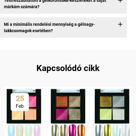
Testreszabhatom a gélkörömlakk-készleteket a saját
márkám számára?
Mi a minimális rendelési mennyiség a gélnagy-
lakkcsomagok esetében?
Kapcsolódó cikk
25
Feb