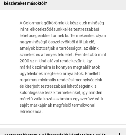
készleteket másoktól?
A Colormark gélkörömlakk-készletek minőség
iránti elköteleződésünkkel és testreszabási
lehetőségeinkkel tűnnek ki. Termékeinket olyan
nagyminőségű összetevőkből állítjuk elő,
amelyek biztosítják a tartósságot, az élénk
színeket és a fényes felületet. Évente több mint
2000 szín kínálatával rendelkezünk, így
márkák számára is könnyen megtalálhatók
ügyfeleiknek megfelelő árnyalatok. Emellett
rugalmas minimális rendelési mennyiségeink
és kiterjedt testreszabási lehetőségeink is
különlegessé teszik termékeinket, így minden
méretű vállalkozás számára egyszerűvé válik
saját márkájának megfelelő termékvonal
létrehozása.