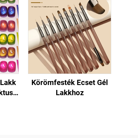
 Lakk
Körömfesték Ecset Gél
ktusú
Lakkhoz