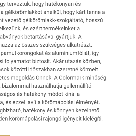
úgy terveztük, hogy hatékonyan és
 a gélkörömlakkot anélkül, hogy kárt tenne a
t vezető gélkörömlakk-szolgáltató, hosszú
elkezünk, és ezért termékeinket a
bványok betartásával gyártjuk. A
lmazza az összes szükséges alkatrészt:
pamutkorongokat és alumíniumfóliát, így
i folyamatot biztosít. Akár utazás közben,
ások közötti időszakban szeretné körmeit
életes megoldás Önnek. A Colormark minőség
t bizalommal használhatja gellemállító
nságos és hatékony módot kínál a
a, és ezzel javítja körömápolási élményét.
gbízható, hatékony és könnyen kezelhető
n körömápolási rajongó igényeit kielégíti.