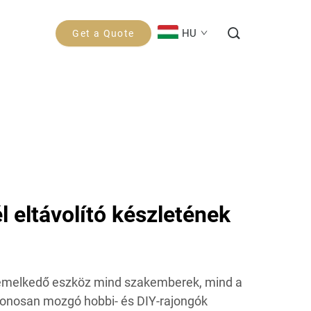
HU
Get a Quote
 eltávolító készletének
kiemelkedő eszköz mind szakemberek, mind a
honosan mozgó hobbi- és DIY-rajongók