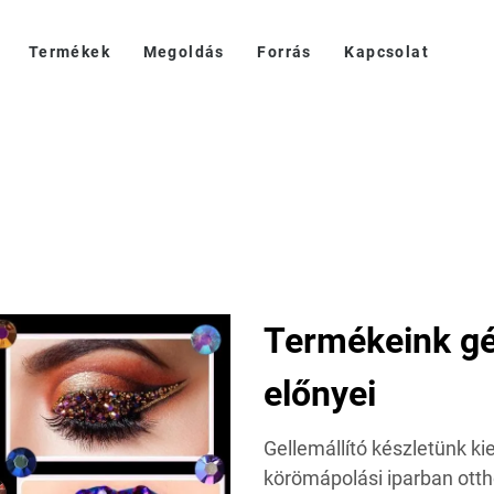
Termékek
Megoldás
Forrás
Kapcsolat
Termékeink gél
előnyei
Gellemállító készletünk 
körömápolási iparban ott