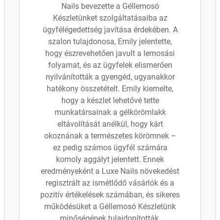
Nails bevezette a Géllemosó
Készletünket szolgáltatásaiba az
ügyfélégedettség javítása érdekében. A
szalon tulajdonosa, Emily jelentette,
hogy észrevehetően javult a lemosási
folyamat, és az ügyfelek elismerően
nyilvánították a gyengéd, ugyanakkor
hatékony összetételt. Emily kiemelte,
hogy a készlet lehetővé tette
munkatársainak a gélkörömlakk
eltávolítását anélkül, hogy kárt
okoznának a természetes körömnek –
ez pedig számos ügyfél számára
komoly aggályt jelentett. Ennek
eredményeként a Luxe Nails növekedést
regisztrált az ismétlődő vásárlók és a
pozitív értékelések számában, és sikeres
működésüket a Géllemosó Készletünk
minőségének tulajdonították.