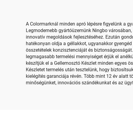
A Colormarknál minden apró lépésre figyelünk a g
Legmodernebb gyártóüzemünk Ningbo városában, Kín
innovatív megoldások fejlesztéséhez. Ezután gond
hatékonyan oldja a géllakkot, ugyanakkor gyengéd 
összetételek konzisztenciáját és biztonságosságát.
legmagasabb termelési mennyiséget érjük el anélk
készítjük el a Gellemosztó Készlet minden egyes ös
Készletet termelés után tesztelünk, hogy biztosít
kielégítés garanciája révén. Több mint 12 év alatt 
minőségünket, innovációs szándékunkat és az ügyfél