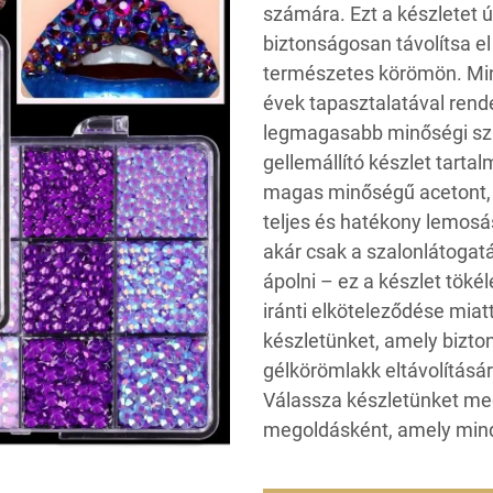
számára. Ezt a készletet 
biztonságosan távolítsa el
természetes körömön. Min
évek tapasztalatával rend
legmagasabb minőségi sza
gellemállító készlet tarta
magas minőségű acetont, 
teljes és hatékony lemosás
akár csak a szalonlátogat
ápolni – ez a készlet tök
iránti elköteleződése miat
készletünket, amely bizto
gélkörömlakk eltávolításár
Válassza készletünket me
megoldásként, amely minde