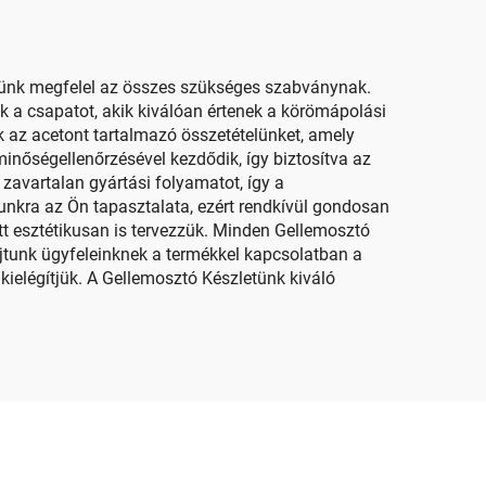
etünk megfelel az összes szükséges szabványnak.
a csapatot, akik kiválóan értenek a körömápolási
 az acetont tartalmazó összetételünket, amely
nőségellenőrzésével kezdődik, így biztosítva az
zavartalan gyártási folyamatot, így a
kra az Ön tapasztalata, ezért rendkívül gondosan
tt esztétikusan is tervezzük. Minden Gellemosztó
újtunk ügyfeleinknek a termékkel kapcsolatban a
 kielégítjük. A Gellemosztó Készletünk kiváló