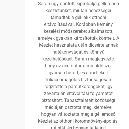
Sarah úgy döntött, kipróbálja géllemosó
készletünket, miután nehézségei
támadtak a gél-lakk otthoni
eltávolításával. Korábban kemény
kezelési módszereket alkalmazott,
amelyek gyakran károsították körmeit. A
készlet használata után dicsérte annak
hatékonyságát és könnyű
kezelhetőségét. Sarah megjegyezte,
hogy az acetontartalmú oldószer
gyorsan hatott, és a mellékelt
fóliacsomagolás biztonságosan
rögzítette a pamutkorongokat, így
zavartalan eltávolítási folyamatot
biztosított. Tapasztalatait közösségi
médiáján osztotta meg, kiemelve,
hogyan változtatta meg a géllemosó
készlet az otthoni körömnövény-ápolási
rutinját, és hogyan tette azt