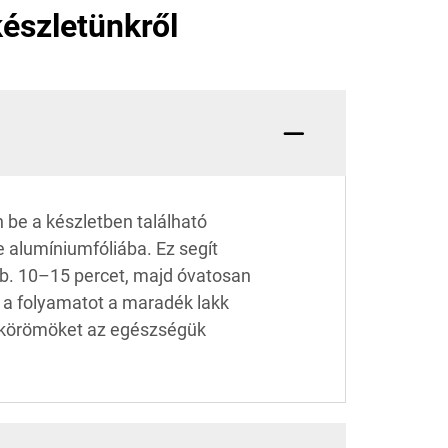
készletünkről
 be a készletben található
 alumíniumfóliába. Ez segít
 kb. 10–15 percet, majd óvatosan
g a folyamatot a maradék lakk
bőrkörömöket az egészségük