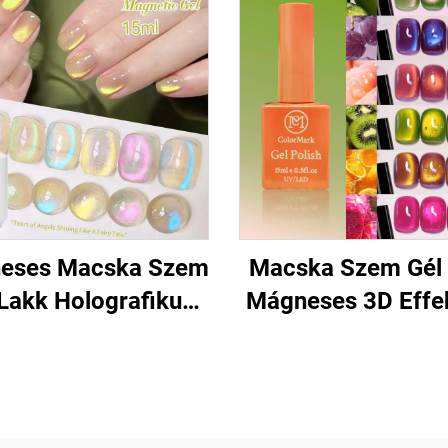
eses Macska Szem
Macska Szem Gél
 Lakk Holografikus
Mágneses 3D Effe
Csillogással
Körömhöz