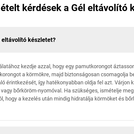
telt kérdések a Gél eltávolító 
ltávolító készletet?
nálatához kezdje azzal, hogy egy pamutkorongot áztasson
korongot a körmökre, majd biztonságosan csomagolja be
aló érintkezését, így hatékonyabban oldja fel azt. Várjon
ával vagy bőrköröm-nyomóval. Ha szükséges, ismételje me
ól, hogy a kezelés után mindig hidratálja körmöket és 