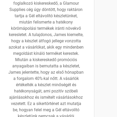
foglalkozó kiskereskedő, a Glamour
Supplies cég úgy döntött, hogy raktáron
tartja a Gél eltávolító készletünket,
miután felismerte a hatékony
körömápolási termékek iránti növekvő
keresletet. A tulajdonos, James kiemelte,
hogy a készlet átfogó jellege vonzotta
azokat a vásárlókat, akik egy mindenben
megoldást kínáló terméket kerestek.
Miután a kiskereskedő promóciós
anyagaiban is bemutatta a készletet,
James jelentette, hogy az első hónapban
a forgalom 40%-kal nőtt. A vásárlók
értékelték a készlet minőségét és
hatékonyságát, ami pozitív szóbeli
ajánlásokhoz és ismételt vásárlásokhoz
vezetett. Ez a sikertörténet azt mutatja
be, hogyan felel meg a Gél eltávolító
készletünk nemcsak a vásárlói