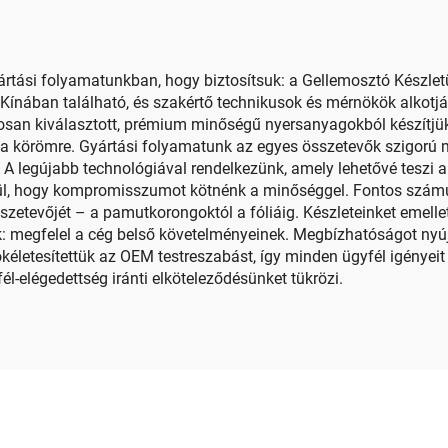
yártási folyamatunkban, hogy biztosítsuk: a Gellemosztó Készl
ában található, és szakértő technikusok és mérnökök alkotják 
osan kiválasztott, prémium minőségű nyersanyagokból készítjük
a körömre. Gyártási folyamatunk az egyes összetevők szigorú mi
 A legújabb technológiával rendelkezünk, amely lehetővé teszi a 
ül, hogy kompromisszumot kötnénk a minőséggel. Fontos számun
szetevőjét – a pamutkorongoktól a fóliáig. Készleteinket emelle
suk: megfelel a cég belső követelményeinek. Megbízhatóságot ny
tökéletesítettük az OEM testreszabást, így minden ügyfél igényeit
-elégedettség iránti elköteleződésünket tükrözi.