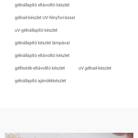
gélnállapító eltávolító készlet
gélnail-készlet UV-fényforrással
uV-gélnállapító készlet
gélnállapító készlet lámpával
gélnállapító eltávolító készlet
gélfesték-eltávolító készlet
uV gélnail-készlet
gélnállapító ajándékkészlet