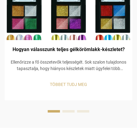
Hogyan válasszunk teljes gélkörömlakk-készletet?
Ellenőrizze a fő összetevők teljességét. Sok szalon tulajdonos
tapasztalja, hogy hiányos készletek miatt ügyfelei több
készletet is megvesznek, ami további költségekhez vezet.
Például egy alacsony minőségű alapréteg miatt a gél szín
TÖBBET TUDJ MEG
lepereg, és ha hiányzik egy ...