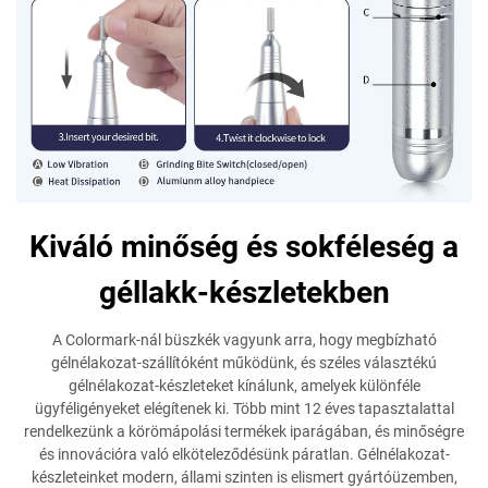
Kiváló minőség és sokféleség a
géllakk-készletekben
A Colormark-nál büszkék vagyunk arra, hogy megbízható
gélnélakozat-szállítóként működünk, és széles választékú
gélnélakozat-készleteket kínálunk, amelyek különféle
ügyféligényeket elégítenek ki. Több mint 12 éves tapasztalattal
rendelkezünk a körömápolási termékek iparágában, és minőségre
és innovációra való elköteleződésünk páratlan. Gélnélakozat-
készleteinket modern, állami szinten is elismert gyártóüzemben,