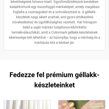
lehetőségeink hírneve miatt. Együttműködésünk keretében
kialakítottunk egy összefüggő márkaképet, amely magában
foglalta a csomagolást és a színválasztást is. A géllakk-
készletek nagy sikert arattak, ami gyors értékesítési
növekedéshez és ügyfélhűséghez vezetett. Hat hónapon
belül a saját márkás tulajdonos kibővítette
termékválasztékát, amit a Colormark géllakk-készleteinek
sikeressége tett lehetővé – ez bizonyítja, hogy a minőség és a
márkázás kéz a kézben jár.
Fedezze fel prémium géllakk-
készleteinket