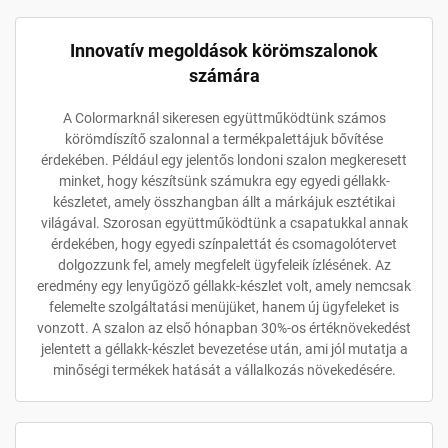
Innovatív megoldások körömszalonok
számára
A Colormarknál sikeresen együttműködtünk számos
körömdíszítő szalonnal a termékpalettájuk bővítése
érdekében. Például egy jelentős londoni szalon megkeresett
minket, hogy készítsünk számukra egy egyedi géllakk-
készletet, amely összhangban állt a márkájuk esztétikai
világával. Szorosan együttműködtünk a csapatukkal annak
érdekében, hogy egyedi színpalettát és csomagolótervet
dolgozzunk fel, amely megfelelt ügyfeleik ízlésének. Az
eredmény egy lenyűgöző géllakk-készlet volt, amely nemcsak
felemelte szolgáltatási menüjüket, hanem új ügyfeleket is
vonzott. A szalon az első hónapban 30%-os értéknövekedést
jelentett a géllakk-készlet bevezetése után, ami jól mutatja a
minőségi termékek hatását a vállalkozás növekedésére.