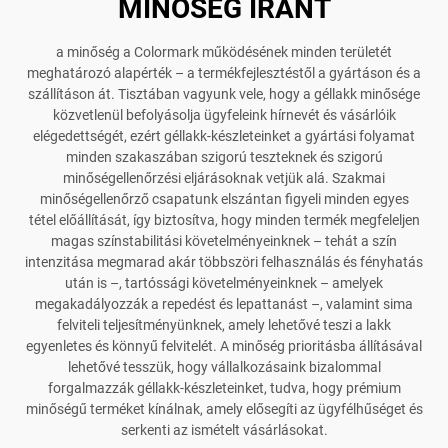
MINŐSÉG IRÁNT
a minőség a Colormark működésének minden területét
meghatározó alapérték – a termékfejlesztéstől a gyártáson és a
szállításon át. Tisztában vagyunk vele, hogy a géllakk minősége
közvetlenül befolyásolja ügyfeleink hírnevét és vásárlóik
elégedettségét, ezért géllakk-készleteinket a gyártási folyamat
minden szakaszában szigorú teszteknek és szigorú
minőségellenőrzési eljárásoknak vetjük alá. Szakmai
minőségellenőrző csapatunk elszántan figyeli minden egyes
tétel előállítását, így biztosítva, hogy minden termék megfeleljen
magas színstabilitási követelményeinknek – tehát a szín
intenzitása megmarad akár többszöri felhasználás és fényhatás
után is –, tartóssági követelményeinknek – amelyek
megakadályozzák a repedést és lepattanást –, valamint sima
felviteli teljesítményünknek, amely lehetővé teszi a lakk
egyenletes és könnyű felvitelét. A minőség prioritásba állításával
lehetővé tesszük, hogy vállalkozásaink bizalommal
forgalmazzák géllakk-készleteinket, tudva, hogy prémium
minőségű terméket kínálnak, amely elősegíti az ügyfélhűséget és
serkenti az ismételt vásárlásokat.