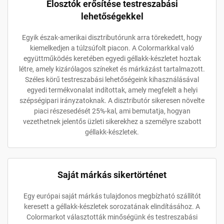
Elosztók erősítése testreszabási
lehetőségekkel
Egyik észak-amerikai disztributórunk arra törekedett, hogy
kiemelkedjen a túlzsúfolt piacon. A Colormarkkal való
együttműködés keretében egyedi géllakk-készletet hoztak
létre, amely kizárólagos színeket és márkázást tartalmazott.
Széles körű testreszabási lehetőségeink kihasználásával
egyedi termékvonalat indítottak, amely megfelelt a helyi
szépségipari irányzatoknak. A disztributór sikeresen növelte
piaci részesedését 25%-kal, ami bemutatja, hogyan
vezethetnek jelentős üzleti sikerekhez a személyre szabott
géllakk-készletek.
Saját márkás sikertörténet
Egy európai saját márkás tulajdonos megbízható szállítót
keresett a géllakk-készletek sorozatának elindításához. A
Colormarkot választották minőségünk és testreszabási