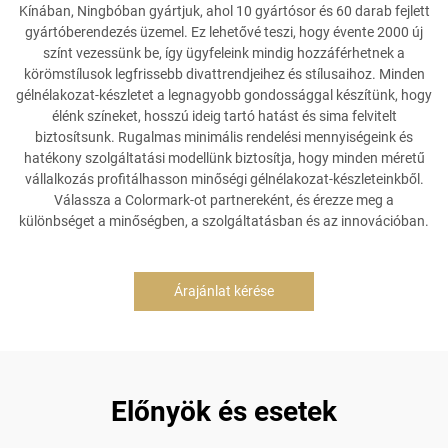
Kínában, Ningbóban gyártjuk, ahol 10 gyártósor és 60 darab fejlett
gyártóberendezés üzemel. Ez lehetővé teszi, hogy évente 2000 új
színt vezessünk be, így ügyfeleink mindig hozzáférhetnek a
körömstílusok legfrissebb divattrendjeihez és stílusaihoz. Minden
gélnélakozat-készletet a legnagyobb gondossággal készítünk, hogy
élénk színeket, hosszú ideig tartó hatást és sima felvitelt
biztosítsunk. Rugalmas minimális rendelési mennyiségeink és
hatékony szolgáltatási modellünk biztosítja, hogy minden méretű
vállalkozás profitálhasson minőségi gélnélakozat-készleteinkből.
Válassza a Colormark-ot partnereként, és érezze meg a
különbséget a minőségben, a szolgáltatásban és az innovációban.
Árajánlat kérése
Előnyök és esetek