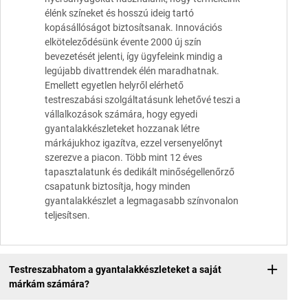
élénk színeket és hosszú ideig tartó
kopásállóságot biztosítsanak. Innovációs
elköteleződésünk évente 2000 új szín
bevezetését jelenti, így ügyfeleink mindig a
legújabb divattrendek élén maradhatnak.
Emellett egyetlen helyről elérhető
testreszabási szolgáltatásunk lehetővé teszi a
vállalkozások számára, hogy egyedi
gyantalakkészleteket hozzanak létre
márkájukhoz igazítva, ezzel versenyelőnyt
szerezve a piacon. Több mint 12 éves
tapasztalatunk és dedikált minőségellenőrző
csapatunk biztosítja, hogy minden
gyantalakkészlet a legmagasabb színvonalon
teljesítsen.
Testreszabhatom a gyantalakkészleteket a saját
márkám számára?