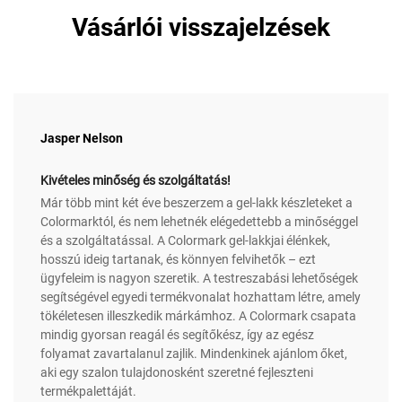
Vásárlói visszajelzések
Jasper Nelson
Kivételes minőség és szolgáltatás!
Már több mint két éve beszerzem a gel-lakk készleteket a
Colormarktól, és nem lehetnék elégedettebb a minőséggel
és a szolgáltatással. A Colormark gel-lakkjai élénkek,
hosszú ideig tartanak, és könnyen felvihetők – ezt
ügyfeleim is nagyon szeretik. A testreszabási lehetőségek
segítségével egyedi termékvonalat hozhattam létre, amely
tökéletesen illeszkedik márkámhoz. A Colormark csapata
mindig gyorsan reagál és segítőkész, így az egész
folyamat zavartalanul zajlik. Mindenkinek ajánlom őket,
aki egy szalon tulajdonosként szeretné fejleszteni
termékpalettáját.