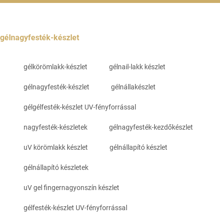
gélnagyfesték-készlet
gélkörömlakk-készlet
gélnail-lakk készlet
gélnagyfesték-készlet
gélnállakészlet
gélgélfesték-készlet UV-fényforrással
nagyfesték-készletek
gélnagyfesték-kezdőkészlet
uV körömlakk készlet
gélnállapító készlet
gélnállapító készletek
uV gel fingernagyonszín készlet
gélfesték-készlet UV-fényforrással