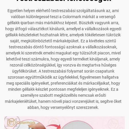
Egyetlen helyen elérhető testreszabási szolgáltatásunk az, ami
valóban különlegessé teszi a Colormark márkát a versengő
géllakk-iparban más márkákhoz képest. Büszkék vagyunk arra,
hogy átfogó választékot kínálunk, amellyel a vállalkozások egyedi
géllakk-készleteket hozhatnak létre, amelyek tökéletesen tükrözik
saját, megkülönböztető márkaképüket. Ez a kivételes szintű
testreszabás döntő fontosságú azoknak a vállalkozásoknak,
amelyek ki szeretnék emelni magukat egy túlzsúfolt piacon, mivel
lehetővé teszi számukra, hogy egyedi terméket kínáljanak, amely
rezonál célközönségükkel, így vonzva és megtartva hűséges
ügyfélkörüket. A testreszabási folyamat során csapatunk
szorosan együttműködik az ügyfelekkel, figyelmesen hallgatva
meg speciális igényeiket, preferenciáikat és márkacéljaikat, hogy
minden géllakk-készlet pontosan megfeleljen igényeiknek. Ez a
személyre szabott megközelítés nemcsak erősíti
márkajelenlétüket, hanem növeli piaci vonzerejüket is, segítve őket
abban, hogy versenyelőnyt szerezzenek.