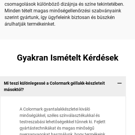
csomagolások különböző dizájnja és színe tekintetében.
Minden tételt magas minőségellenőrzési szabványaink
szerint gyártunk, így ügyfeleink biztosan és büszkén
árulhatják termékeinket.
Gyakran Ismételt Kérdések
Mi teszi különlegessé a Colormark géllakk-készleteit
másoktól?
A Colormark gyantalakkészletei kiváló
minőségükkel, széles színválasztékukkal és
testreszabási lehetőségeikkel tűnnek ki. Fejlett
gyártástechnikákat és magas minőségű
nyersanyagokat használunk, hogy termékeink