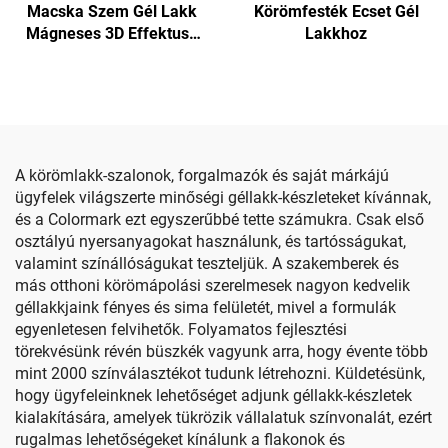
Macska Szem Gél Lakk
Körömfesték Ecset Gél
Mágneses 3D Effektusú
Lakkhoz
Körömhöz
A körömlakk-szalonok, forgalmazók és saját márkájú
ügyfelek világszerte minőségi géllakk-készleteket kívánnak,
és a Colormark ezt egyszerűbbé tette számukra. Csak első
osztályú nyersanyagokat használunk, és tartósságukat,
valamint színállóságukat teszteljük. A szakemberek és
más otthoni körömápolási szerelmesek nagyon kedvelik
géllakkjaink fényes és sima felületét, mivel a formulák
egyenletesen felvihetők. Folyamatos fejlesztési
törekvésünk révén büszkék vagyunk arra, hogy évente több
mint 2000 színválasztékot tudunk létrehozni. Küldetésünk,
hogy ügyfeleinknek lehetőséget adjunk géllakk-készletek
kialakítására, amelyek tükrözik vállalatuk színvonalát, ezért
rugalmas lehetőségeket kínálunk a flakonok és