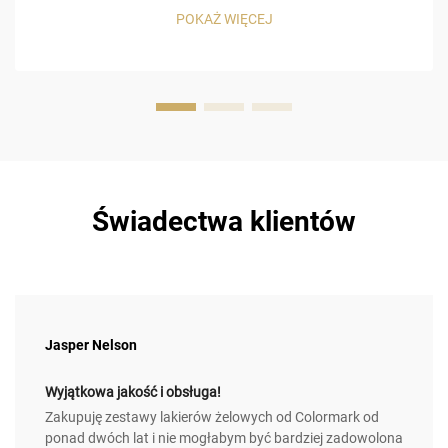
prowadzi do dodatkowych kosztów. Na przykład
POKAŻ WIĘCEJ
niskojakościowa warstwa bazowa powoduje odpryskiwanie
kolorowego lakieru żelowego, a brak …
Świadectwa klientów
Jasper Nelson
Wyjątkowa jakość i obsługa!
Zakupuję zestawy lakierów żelowych od Colormark od
ponad dwóch lat i nie mogłabym być bardziej zadowolona