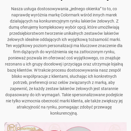
Nasza usługa dostosowywania „jednego okienka” to to, co
naprawdę wyróżnia markę Colormark wśród innych marek
działających na konkurencyjnym rynku lakierów żelowych. Z
dumą oferujemy kompleksowy wybór opcji, które umożliwiają
przedsiębiorstwom tworzenie unikalnych zestawów lakierów
żelowych idealnie oddających ich wyjątkową tożsamość marki.
Ten wyjątkowy poziom personalizacji ma kluczowe znaczenie dla
firm dążących do wyróżnienia się na zatłoczonym rynku,
ponieważ pozwala im oferować coś wyjątkowego, co znajduje
rezonans u ich grupy docelowej i przyciąga oraz utrzymuje lojalną
bazę klientów. W trakcie procesu dostosowywania nasz zespół
blisko współpracuje z klientami, słuchając ich konkretnych
potrzeb, preferencji oraz celów związanych z marką, aby
zapewnić, że każdy zestaw lakierów żelowych jest starannie
dopasowany do ich wymagań. Takie spersonalizowane podejście
nie tylko wzmocnia obecność marki klienta, ale także zwiększy jej
atrakcyjność na rynku, pomagając zdobyć przewagę
konkurencyjną.