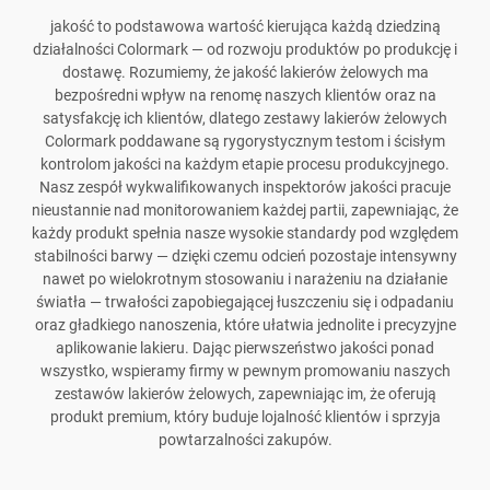
jakość to podstawowa wartość kierująca każdą dziedziną
działalności Colormark — od rozwoju produktów po produkcję i
dostawę. Rozumiemy, że jakość lakierów żelowych ma
bezpośredni wpływ na renomę naszych klientów oraz na
satysfakcję ich klientów, dlatego zestawy lakierów żelowych
Colormark poddawane są rygorystycznym testom i ścisłym
kontrolom jakości na każdym etapie procesu produkcyjnego.
Nasz zespół wykwalifikowanych inspektorów jakości pracuje
nieustannie nad monitorowaniem każdej partii, zapewniając, że
każdy produkt spełnia nasze wysokie standardy pod względem
stabilności barwy — dzięki czemu odcień pozostaje intensywny
nawet po wielokrotnym stosowaniu i narażeniu na działanie
światła — trwałości zapobiegającej łuszczeniu się i odpadaniu
oraz gładkiego nanoszenia, które ułatwia jednolite i precyzyjne
aplikowanie lakieru. Dając pierwszeństwo jakości ponad
wszystko, wspieramy firmy w pewnym promowaniu naszych
zestawów lakierów żelowych, zapewniając im, że oferują
produkt premium, który buduje lojalność klientów i sprzyja
powtarzalności zakupów.