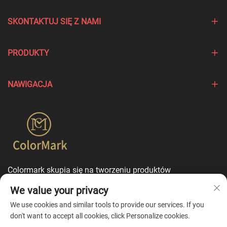
SKONTAKTUJ SIĘ Z NAMI
PRODUKTY
NAWIGACJA
Colormark skupia się na tworzeniu produktów
podkreślających wyjątkowe cechy różnych marek i oferuje
We value your privacy
usługi dostosowania w trybie jednego punktu
kontaktowego.
We use cookies and similar tools to provide our services. If you
don't want to accept all cookies, click Personalize cookies.