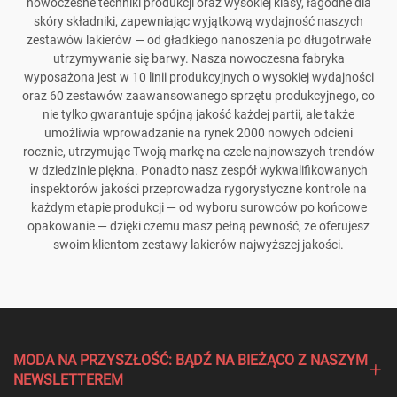
nowoczesne techniki produkcji oraz wysokiej klasy, łagodne dla
skóry składniki, zapewniając wyjątkową wydajność naszych
zestawów lakierów — od gładkiego nanoszenia po długotrwałe
utrzymywanie się barwy. Nasza nowoczesna fabryka
wyposażona jest w 10 linii produkcyjnych o wysokiej wydajności
oraz 60 zestawów zaawansowanego sprzętu produkcyjnego, co
nie tylko gwarantuje spójną jakość każdej partii, ale także
umożliwia wprowadzanie na rynek 2000 nowych odcieni
rocznie, utrzymując Twoją markę na czele najnowszych trendów
w dziedzinie piękna. Ponadto nasz zespół wykwalifikowanych
inspektorów jakości przeprowadza rygorystyczne kontrole na
każdym etapie produkcji — od wyboru surowców po końcowe
opakowanie — dzięki czemu masz pełną pewność, że oferujesz
swoim klientom zestawy lakierów najwyższej jakości.
MODA NA PRZYSZŁOŚĆ: BĄDŹ NA BIEŻĄCO Z NASZYM
NEWSLETTEREM