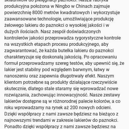
produkcyjna położona w Ningbo w Chinach zajmuje
powierzchnię 8000 metrów kwadratowych i wykorzystuje
zaawansowane technologie, umożliwiające produkcję
żelowego lakieru do paznokci o wysokiej jakości i w
dużych ilościach. Nasz zespół doświadczonych
kontrolerów jakości przeprowadza rygorystyczne kontrole
na wszystkich etapach procesu produkcyjnego, aby
zagwarantować, że każda butelka lakieru do paznokci
charakteryzuje się doskonałą jakością. Po opracowaniu
formuł przeprowadzamy szereg testów, aby upewnić się, że
lakier jest stabilny pod względem barwnym, łatwy w
nanoszeniu oraz zapewnia długotrwały efekt. Naszym
klientom potrzebne są produkty działające rzeczywiście
skutecznie, dlatego stale staramy się wprowadzać nowe
rozwiązania, zachowując innowacyjność. Nasze zestawy
lakierów dostępne są w różnorodnej palecie kolorów, a co
roku wprowadzamy na rynek aż 200 nowych odcieni.
Dzięki współpracy z nami zawsze będziesz na bieżąco z
najnowszymi trendami w zakresie lakierów do paznokci.
Ponadto dzięki współpracy z nami zawsze będziesz na