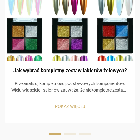
Jak wybrać kompletny zestaw lakierów żelowych?
Przeanalizuj kompletność podstawowych komponentów.
Wielu właścicieli salonów zauważa, że niekompletne zestawy
zmuszają klientów do zakupu kolejnych zestawów, co
prowadzi do dodatkowych kosztów. Na przykład
POKAŻ WIĘCEJ
niskojakościowa warstwa bazowa powoduje odpryskiwanie
kolorowego lakieru żelowego, a brak …