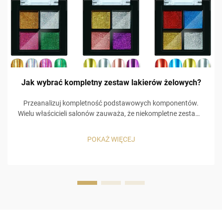
Jak wybrać kompletny zestaw lakierów żelowych?
Przeanalizuj kompletność podstawowych komponentów.
Wielu właścicieli salonów zauważa, że niekompletne zestawy
zmuszają klientów do zakupu kolejnych zestawów, co
prowadzi do dodatkowych kosztów. Na przykład
POKAŻ WIĘCEJ
niskojakościowa warstwa bazowa powoduje odpryskiwanie
kolorowego lakieru żelowego, a brak …