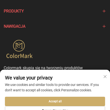
PRODUKTY
NAWIGACJA
Colormark skupia się na tworzeniu produktów
podkreślających wyjątkowe cechy różnych marek i oferuje
We value your privacy
usługi dostosowania w trybie jednego punktu
kontaktowego.
We use cookies and similar tools to provide our services. If you
don't want to accept all cookies, click Personalize cookies.
Accept all
Copyright © 2026 by Ningbo Colormark Cosmetics Co., Ltd. -