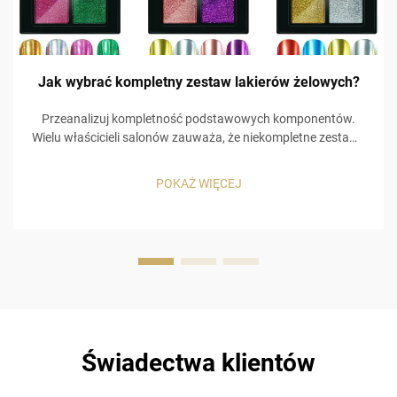
Jak wybrać kompletny zestaw lakierów żelowych?
Przeanalizuj kompletność podstawowych komponentów.
Wielu właścicieli salonów zauważa, że niekompletne zestawy
zmuszają klientów do zakupu kolejnych zestawów, co
prowadzi do dodatkowych kosztów. Na przykład
POKAŻ WIĘCEJ
niskojakościowa warstwa bazowa powoduje odpryskiwanie
kolorowego lakieru żelowego, a brak …
Świadectwa klientów