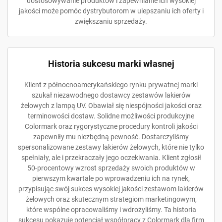
dostosowywanie produktów i zapewnianie ich wysokiej
jakości może pomóc dystrybutorom w ulepszaniu ich oferty i
zwiększaniu sprzedaży.
Historia sukcesu marki własnej
Klient z północnoamerykańskiego rynku prywatnej marki
szukał niezawodnego dostawcy zestawów lakierów
żelowych z lampą UV. Obawiał się niespójności jakości oraz
terminowości dostaw. Solidne możliwości produkcyjne
Colormark oraz rygorystyczne procedury kontroli jakości
zapewniły mu niezbędną pewność. Dostarczyliśmy
spersonalizowane zestawy lakierów żelowych, które nie tylko
spełniały, ale i przekraczały jego oczekiwania. Klient zgłosił
50-procentowy wzrost sprzedaży swoich produktów w
pierwszym kwartale po wprowadzeniu ich na rynek,
przypisując swój sukces wysokiej jakości zestawom lakierów
żelowych oraz skutecznym strategiom marketingowym,
które wspólne opracowaliśmy i wdrożyliśmy. Ta historia
sukcesu pokazuje potencjał współpracy z Colormark dla firm