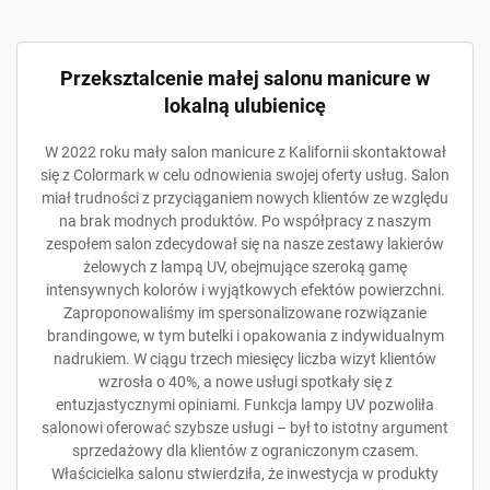
Przeksztalcenie małej salonu manicure w
lokalną ulubienicę
W 2022 roku mały salon manicure z Kalifornii skontaktował
się z Colormark w celu odnowienia swojej oferty usług. Salon
miał trudności z przyciąganiem nowych klientów ze względu
na brak modnych produktów. Po współpracy z naszym
zespołem salon zdecydował się na nasze zestawy lakierów
żelowych z lampą UV, obejmujące szeroką gamę
intensywnych kolorów i wyjątkowych efektów powierzchni.
Zaproponowaliśmy im spersonalizowane rozwiązanie
brandingowe, w tym butelki i opakowania z indywidualnym
nadrukiem. W ciągu trzech miesięcy liczba wizyt klientów
wzrosła o 40%, a nowe usługi spotkały się z
entuzjastycznymi opiniami. Funkcja lampy UV pozwoliła
salonowi oferować szybsze usługi – był to istotny argument
sprzedażowy dla klientów z ograniczonym czasem.
Właścicielka salonu stwierdziła, że inwestycja w produkty