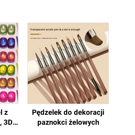
l z
Pędzelek do dekoracji
, 3D
paznokci żelowych
iach