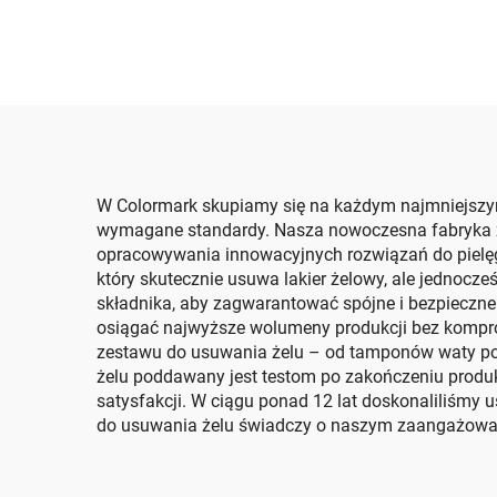
W Colormark skupiamy się na każdym najmniejszym
wymagane standardy. Nasza nowoczesna fabryka zna
opracowywania innowacyjnych rozwiązań do pielęg
który skutecznie usuwa lakier żelowy, ale jednocze
składnika, aby zagwarantować spójne i bezpieczn
osiągać najwyższe wolumeny produkcji bez kompro
zestawu do usuwania żelu – od tamponów waty po f
żelu poddawany jest testom po zakończeniu produk
satysfakcji. W ciągu ponad 12 lat doskonaliliśmy 
do usuwania żelu świadczy o naszym zaangażowaniu