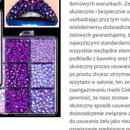
domowych warunkach. Zes
skutecznie i bezpiecznie u
uszkadzając przy tym nat
wieloletniemu doświadcze
żelowych gwarantujemy, 
najwyższymi standardami 
wszystkie niezbędne eleme
podkładki z bawełny oraz 
skuteczny proces usuwania
po prostu chcesz utrzyma
wizytami w salonie, ten z
zaangażowaniu marki Colo
pewność, że nasz zestaw 
skuteczny sposób usuwani
doświadczenie związane z
do usuwania żelu jako nie
rozwiązanie spełniające p