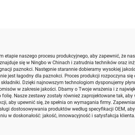
połyskiem
 etapie naszego procesu produkcyjnego, aby zapewnić, że nas
jduje się w Ningbo w Chinach i zatrudnia techników oraz inży
nacji paznokci. Następnie starannie dobieramy wysokiej jakoś
śnie jest łagodny dla paznokci. Proces produkcji rozpoczyna się
e składniki. Dzięki najnowszym technologiom dysponujemy pł
misów w zakresie jakości. Dbamy o Twoje wrażenia i z najwię
olię. Nasze zestawy zostały również zaprojektowane tak, aby
cji, aby upewnić się, że spełnia on wymagania firmy. Zapewnia
usługi dostosowywania produktów według specyfikacji OEM, aby
 w doskonałość: jakość, innowacyjność i satysfakcja klienta