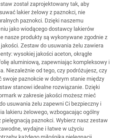
taw został zaprojektowany tak, aby
suwać lakier żelowy z paznokci, nie
uralnych paznokci. Dzięki naszemu
niu jako wiodącego dostawcy lakierów
że nasze produkty są wykonywane zgodnie z
jakości. Zestaw do usuwania żelu zawiera
nty: wysokiej jakości aceton, okrągłe
folię aluminiową, zapewniając kompleksowy i
. Niezależnie od tego, czy podróżujesz, czy
ć swoje paznokcie w dobrym stanie między
estaw stanowi idealne rozwiązanie. Dzięki
rmark w zakresie jakości możesz mieć
do usuwania żelu zapewni Ci bezpieczny i
a lakieru żelowego, wzbogacając ogólny
 pielęgnacją paznokci. Wybierz nasz zestaw
zawodne, wydajne i łatwe w użyciu
otrzeby każdego miłośnika pielęgnacji