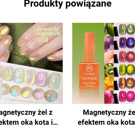
Produkty powiązane
gnetyczny żel z
Magnetyczny że
ektem oka kota i
efektem oka kota
holograficznym
efekt na paznokc