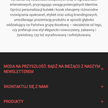
internetowych, przyciągając uwagę potencjalnych klientów.
Oprócz personalizacji butelek i korek oferujemy różnorodne
rozwiązania opakowań, etykiet oraz usług brandingowych,
umożliwiając prezentację produktu w sposób głęboko
oddziałujący na Państwa grupę docelową — niezależnie od tego,
czy preferuje ona styl elegancki i nowoczesny, zabawny i
żywiołowy, czy też wyrafinowany i sofistykowany.
MODA NA PRZYSZŁOŚĆ: BĄDŹ NA BIEŻĄCO Z NASZYM
NEWSLETTEREM
SKONTAKTUJ SIĘ Z NAMI
PRODUKTY