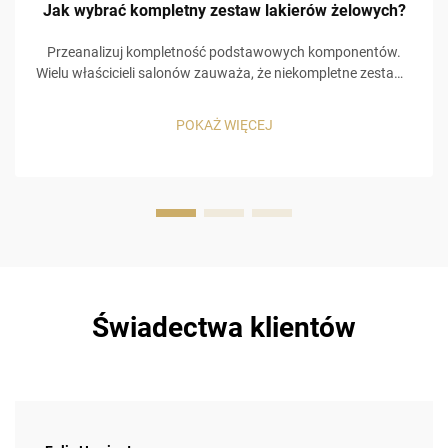
Jak wybrać kompletny zestaw lakierów żelowych?
Przeanalizuj kompletność podstawowych komponentów.
Wielu właścicieli salonów zauważa, że niekompletne zestawy
zmuszają klientów do zakupu kolejnych zestawów, co
prowadzi do dodatkowych kosztów. Na przykład
POKAŻ WIĘCEJ
niskojakościowa warstwa bazowa powoduje odpryskiwanie
kolorowego lakieru żelowego, a brak …
Świadectwa klientów