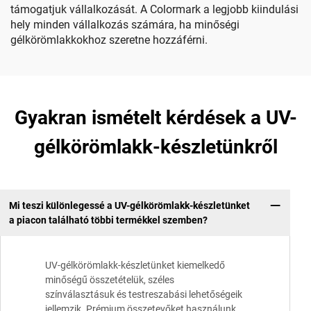
támogatjuk vállalkozását. A Colormark a legjobb kiindulási
hely minden vállalkozás számára, ha minőségi
gélkörömlakkokhoz szeretne hozzáférni.
Gyakran ismételt kérdések a UV-
gélkörömlakk-készletünkről
Mi teszi különlegessé a UV-gélkörömlakk-készletünket
a piacon található többi termékkel szemben?
UV-gélkörömlakk-készletünket kiemelkedő
minőségű összetételük, széles
színválasztásuk és testreszabási lehetőségeik
jellemzik. Prémium összetevőket használunk,