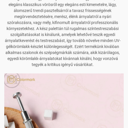
elegáns klasszikus vörösről egy elegáns esti kimenetelre, lágy,
álomszerű trendi pasztellsárról a tavasz frissességének
megörvendeztetésére, merész, élénk árnyalatról a nyári
szórakozásra, vagy mély, kifinomult árnyalatról professzionális
környezetekhez. A kész palettán túl rugalmas színtestreszabási
szolgáltatásokat is kínálunk, amelyek lehetővé teszik egyedi
árnyalatkeverést és testreszabást, így tovább növelve minden UV-
gélkörömlakk-készlet különlegességét. Ezért termékünk kiválóan
alkalmas szalonok és szépségmárkák számára, akik kizárólagos,
egyedi körömlakk-árnyalatokat kívánnak kínálni, hogy vonzóvá
tegyék a kritikus igényű vásárlókat.