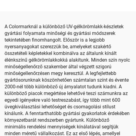
A Colormarknál a különböző UV-gélkörömlakk-készletek
gyártási folyamata minőségi és gyártási módszerek
tekintetében finomhangolt. Először is a legjobb
nyersanyagokat szerezzük be, amelyeket szakértő
összetételi képletekkel kombinálva az általunk kínált
élénkszínű gélkörömlakkokká alakítunk. Minden szín nyolc
minőségellenőrző szakember által végzett szigorú
minőségellenőrzésen megy keresztül. A legfejlettebb
gyártósorunknak köszönhetően számtalan színt és évente
2000-nél több különböző új árnyalatot tudunk kiadni. A
különböző piacok megértése lehetővé teszi számunkra az
egyedi igényekre való testreszabást, így több mint 600
üvegkiválasztási lehetőséget és csomagolási stílust
kínálunk. A fenntarthatóbb gyártási gyakorlatok érdekében
környezetbarát rendszerben gyártunk. Különböző
minimális rendelési mennyiségek kínálatával segítjük
minden méretű vállalkozást. Ez az első lépés, amellyel