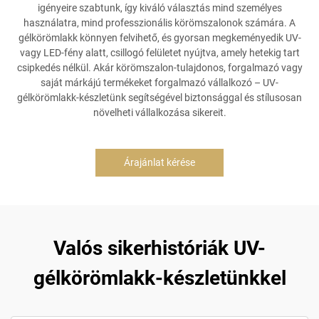
igényeire szabtunk, így kiváló választás mind személyes
használatra, mind professzionális körömszalonok számára. A
gélkörömlakk könnyen felvihető, és gyorsan megkeményedik UV-
vagy LED-fény alatt, csillogó felületet nyújtva, amely hetekig tart
csipkedés nélkül. Akár körömszalon-tulajdonos, forgalmazó vagy
saját márkájú termékeket forgalmazó vállalkozó – UV-
gélkörömlakk-készletünk segítségével biztonsággal és stílusosan
növelheti vállalkozása sikereit.
Árajánlat kérése
Valós sikerhistóriák UV-
gélkörömlakk-készletünkkel