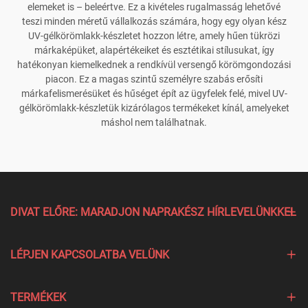
elemeket is – beleértve. Ez a kivételes rugalmasság lehetővé
teszi minden méretű vállalkozás számára, hogy egy olyan kész
UV-gélkörömlakk-készletet hozzon létre, amely hűen tükrözi
márkaképüket, alapértékeiket és esztétikai stílusukat, így
hatékonyan kiemelkednek a rendkívül versengő körömgondozási
piacon. Ez a magas szintű személyre szabás erősíti
márkafelismerésüket és hűséget épít az ügyfelek felé, mivel UV-
gélkörömlakk-készletük kizárólagos termékeket kínál, amelyeket
máshol nem találhatnak.
DIVAT ELŐRE: MARADJON NAPRAKÉSZ HÍRLEVELÜNKKEL
LÉPJEN KAPCSOLATBA VELÜNK
TERMÉKEK