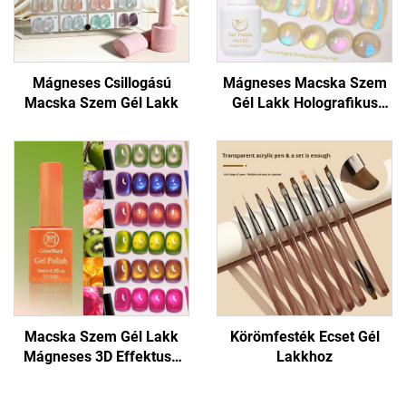
Mágneses Csillogású
Mágneses Macska Szem
Macska Szem Gél Lakk
Gél Lakk Holografikus
Csillogással
Macska Szem Gél Lakk
Körömfesték Ecset Gél
Mágneses 3D Effektusú
Lakkhoz
Körömhöz