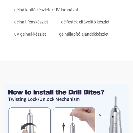
gélnállapító készletek UV-lámpával
gélnail-fénykészlet
gélfesték-eltávolító készlet
uV gélnail-készlet
gélnállapító ajándékkészlet