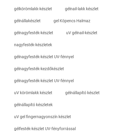
gélkörömlakk-készlet
gélnail-lakk készlet
gélnállakészlet
gel Köpencs Halmaz
gélnagyfesték-készlet
uV gélnail-készlet
nagyfesték-készletek
gélnagyfesték-készlet UV-fénnyel
gélnagyfesték-kezdőkészlet
gélnagyfesték-készlet UV-fénnyel
uV körömlakk készlet
gélnállapító készlet
gélnállapító készletek
uV gel fingernagyonszín készlet
gélfesték-készlet UV-fényforrással