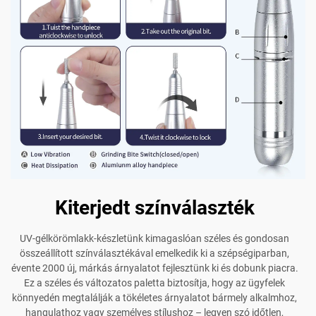
Kiterjedt színválaszték
UV-gélkörömlakk-készletünk kimagaslóan széles és gondosan
összeállított színválasztékával emelkedik ki a szépségiparban,
évente 2000 új, márkás árnyalatot fejlesztünk ki és dobunk piacra.
Ez a széles és változatos paletta biztosítja, hogy az ügyfelek
könnyedén megtalálják a tökéletes árnyalatot bármely alkalmhoz,
hangulathoz vagy személyes stílushoz – legyen szó időtlen,