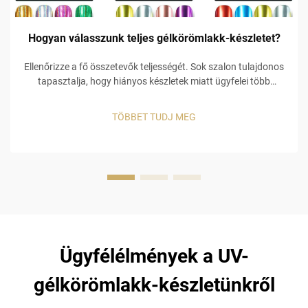
Hogyan válasszunk teljes gélkörömlakk-készletet?
Ellenőrizze a fő összetevők teljességét. Sok szalon tulajdonos
tapasztalja, hogy hiányos készletek miatt ügyfelei több
készletet is megvesznek, ami további költségekhez vezet.
Például egy alacsony minőségű alapréteg miatt a gél szín
TÖBBET TUDJ MEG
lepereg, és ha hiányzik egy ...
Ügyfélélmények a UV-
gélkörömlakk-készletünkről