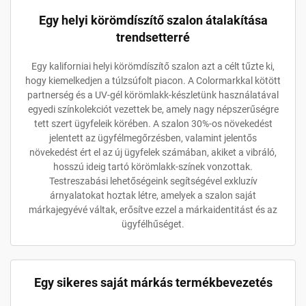
Egy helyi körömdíszítő szalon átalakítása
trendsetterré
Egy kaliforniai helyi körömdíszítő szalon azt a célt tűzte ki,
hogy kiemelkedjen a túlzsúfolt piacon. A Colormarkkal kötött
partnerség és a UV-gél körömlakk-készletünk használatával
egyedi színkolekciót vezettek be, amely nagy népszerűségre
tett szert ügyfeleik körében. A szalon 30%-os növekedést
jelentett az ügyfélmegőrzésben, valamint jelentős
növekedést ért el az új ügyfelek számában, akiket a vibráló,
hosszú ideig tartó körömlakk-színek vonzottak.
Testreszabási lehetőségeink segítségével exkluzív
árnyalatokat hoztak létre, amelyek a szalon saját
márkajegyévé váltak, erősítve ezzel a márkaidentitást és az
ügyfélhűséget.
Egy sikeres saját márkás termékbevezetés