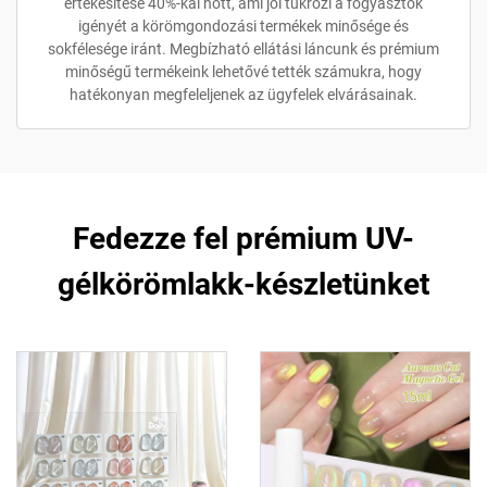
értékesítése 40%-kal nőtt, ami jól tükrözi a fogyasztók
igényét a körömgondozási termékek minősége és
sokfélesége iránt. Megbízható ellátási láncunk és prémium
minőségű termékeink lehetővé tették számukra, hogy
hatékonyan megfeleljenek az ügyfelek elvárásainak.
Fedezze fel prémium UV-
gélkörömlakk-készletünket