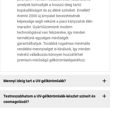
amelyek biztosítják a hosszú ideig tartó
kopásállóságot és az élénk színeket. Emellett
évente 2000 új árnyalat bevezetésének
képessége segít nekünk a piaci irányzatok élén
maradni. Gyártóüzemünk modern
technológiával van felszerelve, így minden
termékünk egységes minőségét
garantálhatjuk. Továbbá rugalmas minimális
rendelési mennyiséget is kínálunk, így minden
méretű vállalkozás könnyen hozzáférhet
premium minőségű gélkörömlakkjainkhoz.
Mennyi ideig tart a UV-gélkörömlakk?
Testreszabhatom a UV-gélkörömlakk-készlet színeit és
csomagolását?