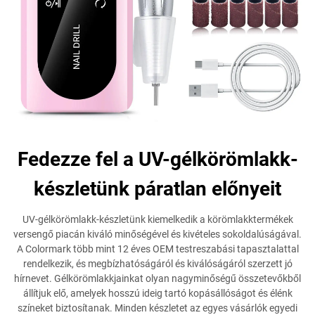
Fedezze fel a UV-gélkörömlakk-
készletünk páratlan előnyeit
UV-gélkörömlakk-készletünk kiemelkedik a körömlakktermékek
versengő piacán kiváló minőségével és kivételes sokoldalúságával.
A Colormark több mint 12 éves OEM testreszabási tapasztalattal
rendelkezik, és megbízhatóságáról és kiválóságáról szerzett jó
hírnevet. Gélkörömlakkjainkat olyan nagyminőségű összetevőkből
állítjuk elő, amelyek hosszú ideig tartó kopásállóságot és élénk
színeket biztosítanak. Minden készletet az egyes vásárlók egyedi