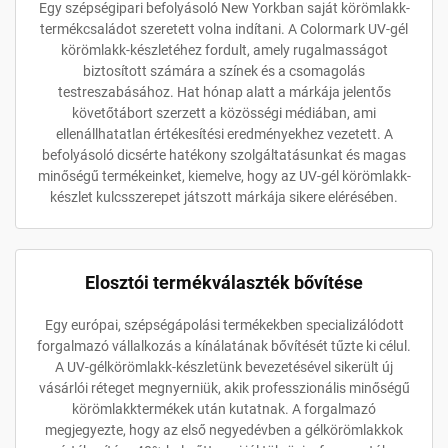
Egy szépségipari befolyásoló New Yorkban saját körömlakk-
termékcsaládot szeretett volna indítani. A Colormark UV-gél
körömlakk-készletéhez fordult, amely rugalmasságot
biztosított számára a színek és a csomagolás
testreszabásához. Hat hónap alatt a márkája jelentős
követőtábort szerzett a közösségi médiában, ami
ellenállhatatlan értékesítési eredményekhez vezetett. A
befolyásoló dicsérte hatékony szolgáltatásunkat és magas
minőségű termékeinket, kiemelve, hogy az UV-gél körömlakk-
készlet kulcsszerepet játszott márkája sikere elérésében.
Elosztói termékválaszték bővítése
Egy európai, szépségápolási termékekben specializálódott
forgalmazó vállalkozás a kínálatának bővítését tűzte ki célul.
A UV-gélkörömlakk-készletünk bevezetésével sikerült új
vásárlói réteget megnyerniük, akik professzionális minőségű
körömlakktermékek után kutatnak. A forgalmazó
megjegyezte, hogy az első negyedévben a gélkörömlakkok