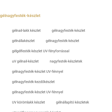
gélnagyfesték-készlet
gélnail-lakk készlet
gélnagyfesték-készlet
gélnállakészlet
gélnagyfesték-készlet
gélgélfesték-készlet UV-fényforrással
uV gélnail-készlet
nagyfesték-készletek
gélnagyfesték-készlet UV-fénnyel
gélnagyfesték-kezdőkészlet
gélnagyfesték-készlet UV-fénnyel
UV körömlakk készlet
gélnállapító készletek