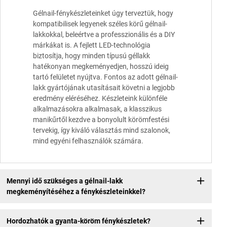
Gélnail-fénykészleteinket úgy terveztük, hogy
kompatibilisek legyenek széles körű gélnail-
lakkokkal, beleértve a professzionális és a DIY
márkákat is. A fejlett LED-technológia
biztosítja, hogy minden típusú géllakk
hatékonyan megkeményedjen, hosszú ideig
tartó felületet nyújtva. Fontos az adott gélnail-
lakk gyártójának utasításait követni a legjobb
eredmény eléréséhez. Készleteink különféle
alkalmazásokra alkalmasak, a klasszikus
manikűrtől kezdve a bonyolult körömfestési
tervekig, így kiváló választás mind szalonok,
mind egyéni felhasználók számára.
Mennyi idő szükséges a gélnail-lakk
megkeményítéséhez a fénykészleteinkkel?
Hordozhatók a gyanta-köröm fénykészletek?