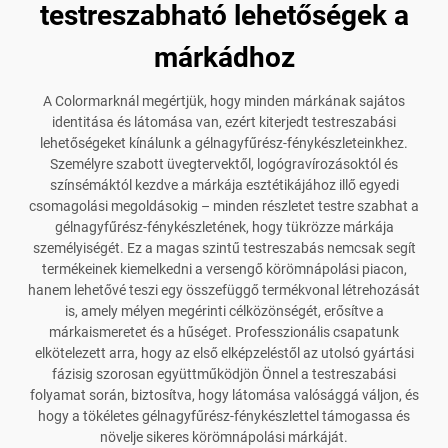
testreszabható lehetőségek a
márkádhoz
A Colormarknál megértjük, hogy minden márkának sajátos
identitása és látomása van, ezért kiterjedt testreszabási
lehetőségeket kínálunk a gélnagyfűrész-fénykészleteinkhez.
Személyre szabott üvegtervektől, logógravírozásoktól és
színsémáktól kezdve a márkája esztétikájához illő egyedi
csomagolási megoldásokig – minden részletet testre szabhat a
gélnagyfűrész-fénykészletének, hogy tükrözze márkája
személyiségét. Ez a magas szintű testreszabás nemcsak segít
termékeinek kiemelkedni a versengő körömnápolási piacon,
hanem lehetővé teszi egy összefüggő termékvonal létrehozását
is, amely mélyen megérinti célközönségét, erősítve a
márkaismeretet és a hűséget. Professzionális csapatunk
elkötelezett arra, hogy az első elképzeléstől az utolsó gyártási
fázisig szorosan együttműködjön Önnel a testreszabási
folyamat során, biztosítva, hogy látomása valósággá váljon, és
hogy a tökéletes gélnagyfűrész-fénykészlettel támogassa és
növelje sikeres körömnápolási márkáját.