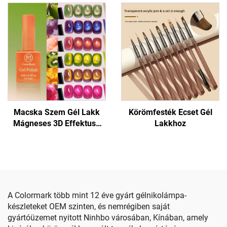
Macska Szem Gél Lakk
Körömfesték Ecset Gél
Mágneses 3D Effektusú
Lakkhoz
Körömhöz
A Colormark több mint 12 éve gyárt gélnikolámpa-
készleteket OEM szinten, és nemrégiben saját
gyártóüzemet nyitott Ninhbo városában, Kínában, amely