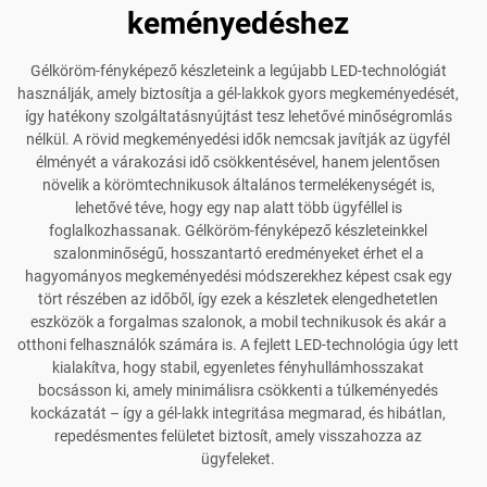
keményedéshez
Gélköröm-fényképező készleteink a legújabb LED-technológiát
használják, amely biztosítja a gél-lakkok gyors megkeményedését,
így hatékony szolgáltatásnyújtást tesz lehetővé minőségromlás
nélkül. A rövid megkeményedési idők nemcsak javítják az ügyfél
élményét a várakozási idő csökkentésével, hanem jelentősen
növelik a körömtechnikusok általános termelékenységét is,
lehetővé téve, hogy egy nap alatt több ügyféllel is
foglalkozhassanak. Gélköröm-fényképező készleteinkkel
szalonminőségű, hosszantartó eredményeket érhet el a
hagyományos megkeményedési módszerekhez képest csak egy
tört részében az időből, így ezek a készletek elengedhetetlen
eszközök a forgalmas szalonok, a mobil technikusok és akár a
otthoni felhasználók számára is. A fejlett LED-technológia úgy lett
kialakítva, hogy stabil, egyenletes fényhullámhosszakat
bocsásson ki, amely minimálisra csökkenti a túlkeményedés
kockázatát – így a gél-lakk integritása megmarad, és hibátlan,
repedésmentes felületet biztosít, amely visszahozza az
ügyfeleket.