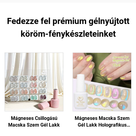
Fedezze fel prémium gélnyújtott
köröm-fénykészleteinket
Mágneses Csillogású
Mágneses Macska Szem
Macska Szem Gél Lakk
Gél Lakk Holografikus
Csillogással