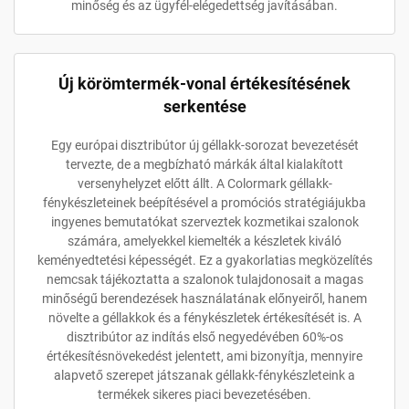
minőség és az ügyfél-elégedettség javításában.
Új körömtermék-vonal értékesítésének
serkentése
Egy európai disztribútor új géllakk-sorozat bevezetését
tervezte, de a megbízható márkák által kialakított
versenyhelyzet előtt állt. A Colormark géllakk-
fénykészleteinek beépítésével a promóciós stratégiájukba
ingyenes bemutatókat szerveztek kozmetikai szalonok
számára, amelyekkel kiemelték a készletek kiváló
keményedtetési képességét. Ez a gyakorlatias megközelítés
nemcsak tájékoztatta a szalonok tulajdonosait a magas
minőségű berendezések használatának előnyeiről, hanem
növelte a géllakkok és a fénykészletek értékesítését is. A
disztribútor az indítás első negyedévében 60%-os
értékesítésnövekedést jelentett, ami bizonyítja, mennyire
alapvető szerepet játszanak géllakk-fénykészleteink a
termékek sikeres piaci bevezetésében.