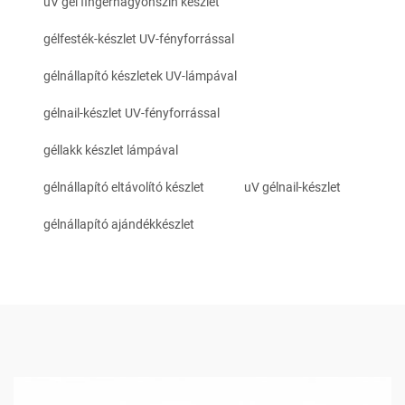
uV gel fingernagyonszín készlet
gélfesték-készlet UV-fényforrással
gélnállapító készletek UV-lámpával
gélnail-készlet UV-fényforrással
géllakk készlet lámpával
gélnállapító eltávolító készlet
uV gélnail-készlet
gélnállapító ajándékkészlet