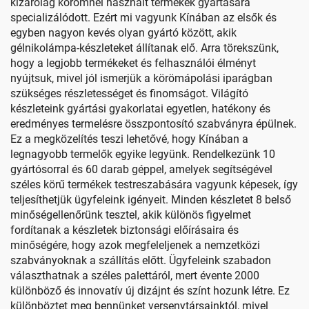
kizárólag körömnél használt termékek gyártására
specializálódott. Ezért mi vagyunk Kínában az elsők és
egyben nagyon kevés olyan gyártó között, akik
gélnikolámpa-készleteket állítanak elő. Arra törekszünk,
hogy a legjobb termékeket és felhasználói élményt
nyújtsuk, mivel jól ismerjük a körömápolási iparágban
szükséges részletességet és finomságot. Világító
készleteink gyártási gyakorlatai egyetlen, hatékony és
eredményes termelésre összpontosító szabványra épülnek.
Ez a megközelítés teszi lehetővé, hogy Kínában a
legnagyobb termelők egyike legyünk. Rendelkezünk 10
gyártósorral és 60 darab géppel, amelyek segítségével
széles körű termékek testreszabására vagyunk képesek, így
teljesíthetjük ügyfeleink igényeit. Minden készletet 8 belső
minőségellenőrünk tesztel, akik különös figyelmet
fordítanak a készletek biztonsági előírásaira és
minőségére, hogy azok megfeleljenek a nemzetközi
szabványoknak a szállítás előtt. Ügyfeleink szabadon
választhatnak a széles palettáról, mert évente 2000
különböző és innovatív új dizájnt és színt hozunk létre. Ez
különböztet meg bennünket versenytársainktól, mivel