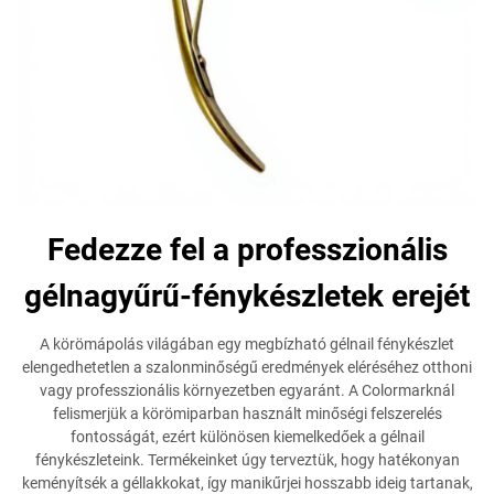
Fedezze fel a professzionális
gélnagyűrű-fénykészletek erejét
A körömápolás világában egy megbízható gélnail fénykészlet
elengedhetetlen a szalonminőségű eredmények eléréséhez otthoni
vagy professzionális környezetben egyaránt. A Colormarknál
felismerjük a körömiparban használt minőségi felszerelés
fontosságát, ezért különösen kiemelkedőek a gélnail
fénykészleteink. Termékeinket úgy terveztük, hogy hatékonyan
keményítsék a géllakkokat, így manikűrjei hosszabb ideig tartanak,