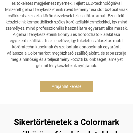
és tökéletes megjelenést nyernek. Fejlett LED-technológiával
felszerelt gélnail fénykészleteink rövid keményítési időt biztosítanak,
csökkentve ezzel a körömkezelések teljes időtartamát. Ezen felül
készleteink kompatibilisek széles körű géllakktermékekkel, így mind
személyes, mind professzionális használatra egyaránt alkalmasak.
A gélnail fénykészleteink könnyű és hordozható kialakítása
egyszerű szállítást tesz lehetővé, így tökéletes választás mobil
körömtechnikusoknak és szalontulajdonosoknak egyaránt.
Válassza a Colormarkot megbízható szállítójaként, és tapasztalja
meg a minőség és a teljesítmény közötti különbséget, amelyet
gélnail fénykészleteink nyújtanak.
Árajánlat kérése
Sikertörténetek a Colormark