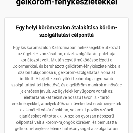
gélköröm-fénykészletekkel
Egy helyi körömszalon átalakítása köröm-
szolgáltatási célponttá
Egy kis körömszalon Kaliforniában nehézségekbe ütközött
az ügyfelek vonzásában, mivel szolgáltatási palettája
korlátozott volt. Miután együttműködésbe lépett a
Colormarkkal, és beruházott gélköröm-fénykészleteinkbe, a
szalon tulajdonosa új gélköröm-szolgáltatási vonalat
indított. A fejlett keményítési technológia gyorsabb
szolgáltatást tett lehetővé, és a gélköröm-manirok minősége
jelentősen javult. Az ügyfelek lenyűgözve voltak az
élettartamukat tekintve hosszú távon is kitartó
eredményekkel, amelyek 40%-os növekedést eredményeztek
az ismételt vásárlásokban, valamint pozitív szóbeli
ajánlásokat váltottak ki. A szalon gyorsan népszerű
célponttá vált a köröm-rajongók körében, és bemutatta
gélköröm-fénykészleteink hatékonyságát a szolgáltatási