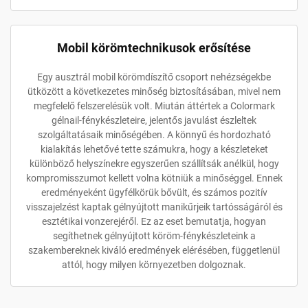
Mobil körömtechnikusok erősítése
Egy ausztrál mobil körömdíszítő csoport nehézségekbe
ütközött a következetes minőség biztosításában, mivel nem
megfelelő felszerelésük volt. Miután áttértek a Colormark
gélnail-fénykészleteire, jelentős javulást észleltek
szolgáltatásaik minőségében. A könnyű és hordozható
kialakítás lehetővé tette számukra, hogy a készleteket
különböző helyszínekre egyszerűen szállítsák anélkül, hogy
kompromisszumot kellett volna kötniük a minőséggel. Ennek
eredményeként ügyfélkörük bővült, és számos pozitív
visszajelzést kaptak gélnyújtott manikűrjeik tartósságáról és
esztétikai vonzerejéről. Ez az eset bemutatja, hogyan
segíthetnek gélnyújtott köröm-fénykészleteink a
szakembereknek kiváló eredmények elérésében, függetlenül
attól, hogy milyen környezetben dolgoznak.