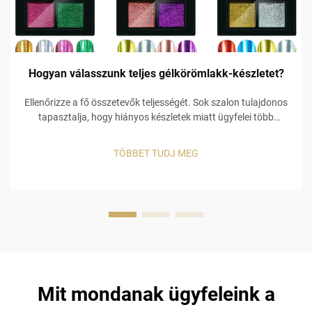
Hogyan válasszunk teljes gélkörömlakk-készletet?
Ellenőrizze a fő összetevők teljességét. Sok szalon tulajdonos
tapasztalja, hogy hiányos készletek miatt ügyfelei több
készletet is megvesznek, ami további költségekhez vezet.
Például egy alacsony minőségű alapréteg miatt a gél szín
TÖBBET TUDJ MEG
lepereg, és ha hiányzik egy ...
Mit mondanak ügyfeleink a