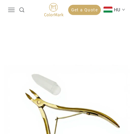
HU
Get a Quote