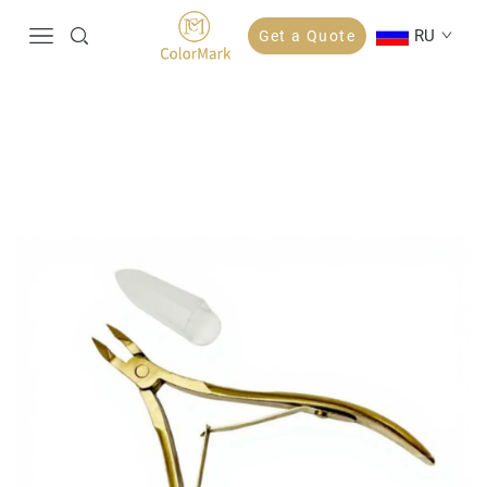
RU
Get a Quote