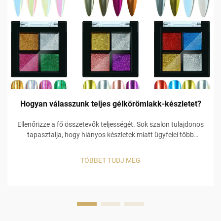
Hogyan válasszunk teljes gélkörömlakk-készletet?
Ellenőrizze a fő összetevők teljességét. Sok szalon tulajdonos
tapasztalja, hogy hiányos készletek miatt ügyfelei több
készletet is megvesznek, ami további költségekhez vezet.
Például egy alacsony minőségű alapréteg miatt a gél szín
TÖBBET TUDJ MEG
lepereg, és ha hiányzik egy ...