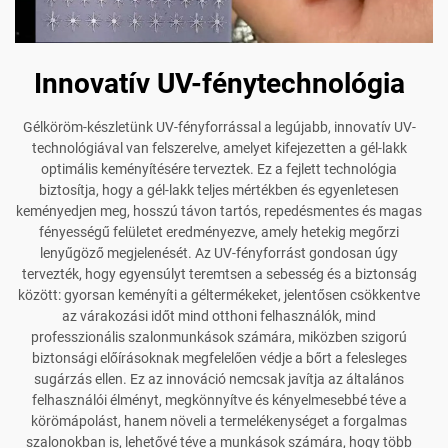
Innovatív UV-fénytechnológia
Gélköröm-készletünk UV-fényforrással a legújabb, innovatív UV-
technológiával van felszerelve, amelyet kifejezetten a gél-lakk
optimális keményítésére terveztek. Ez a fejlett technológia
biztosítja, hogy a gél-lakk teljes mértékben és egyenletesen
keményedjen meg, hosszú távon tartós, repedésmentes és magas
fényességű felületet eredményezve, amely hetekig megőrzi
lenyűgöző megjelenését. Az UV-fényforrást gondosan úgy
tervezték, hogy egyensúlyt teremtsen a sebesség és a biztonság
között: gyorsan keményíti a géltermékeket, jelentősen csökkentve
az várakozási időt mind otthoni felhasználók, mind
professzionális szalonmunkások számára, miközben szigorú
biztonsági előírásoknak megfelelően védje a bőrt a felesleges
sugárzás ellen. Ez az innováció nemcsak javítja az általános
felhasználói élményt, megkönnyítve és kényelmesebbé téve a
körömápolást, hanem növeli a termelékenységet a forgalmas
szalonokban is, lehetővé téve a munkások számára, hogy több