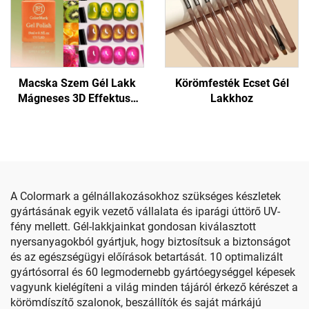
Macska Szem Gél Lakk
Körömfesték Ecset Gél
Mágneses 3D Effektusú
Lakkhoz
Körömhöz
A Colormark a gélnállakozásokhoz szükséges készletek
gyártásának egyik vezető vállalata és iparági úttörő UV-
fény mellett. Gél-lakkjainkat gondosan kiválasztott
nyersanyagokból gyártjuk, hogy biztosítsuk a biztonságot
és az egészségügyi előírások betartását. 10 optimalizált
gyártósorral és 60 legmodernebb gyártóegységgel képesek
vagyunk kielégíteni a világ minden tájáról érkező kérészet a
körömdíszítő szalonok, beszállítók és saját márkájú