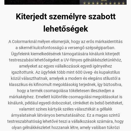
Kiterjedt személyre szabott
lehetőségek
A Colormarknál mélyen elismerjük, hogy az erős márkaidentitás
a sikernél kulcsfontosságú a versengő szépségiparban.
Ügyfeleink kiemelkedésének támogatására kínálunk kiterjedt
testreszabási lehetőségeket a UV-fényes gélnákkészletünkhöz,
amelyeket az egyes vállalkozások egyedi igényeihez
igazítottunk. Az ügyfelek több mint 600 üveg- és kupakstílus
közül választhatnak, amelyek a modern és elegáns stílustól a
klasszikus és kifinomult megoldásokig terjednek, így biztosítva,
hogy a termék csomagolása tökéletesen illeszkedjen a
márkaképhez. Emellett különféle csomagolási megoldásokat is
kínálunk, például egyedi dobozokat, címkéket és belső betéteket,
valamint színes kártyák széles választékát a géllakk
árnyalatainak látványos bemutatásához. Ez a magas szintű
testreszabhatóság lehetővé teszi a vállalkozások számára, hogy
olyan gélnákkészletet hozzanak létre, amely valóban tükrözi