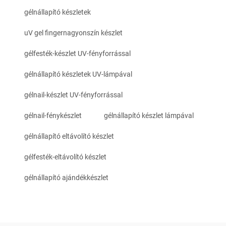
gélnállapító készletek
uV gel fingernagyonszín készlet
gélfesték-készlet UV-fényforrással
gélnállapító készletek UV-lámpával
gélnail-készlet UV-fényforrással
gélnail-fénykészlet
gélnállapító készlet lámpával
gélnállapító eltávolító készlet
gélfesték-eltávolító készlet
gélnállapító ajándékkészlet