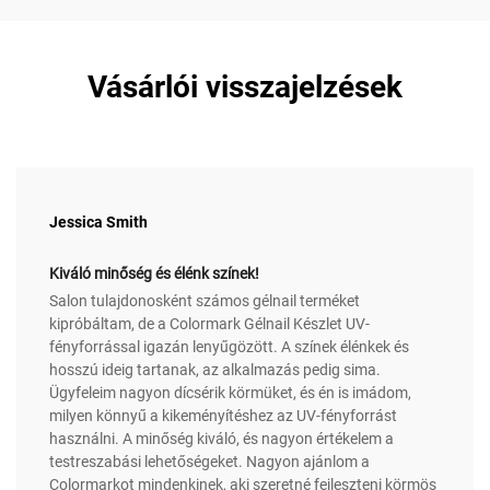
Vásárlói visszajelzések
Jessica Smith
Kiváló minőség és élénk színek!
Salon tulajdonosként számos gélnail terméket
kipróbáltam, de a Colormark Gélnail Készlet UV-
fényforrással igazán lenyűgözött. A színek élénkek és
hosszú ideig tartanak, az alkalmazás pedig sima.
Ügyfeleim nagyon dícsérik körmüket, és én is imádom,
milyen könnyű a kikeményítéshez az UV-fényforrást
használni. A minőség kiváló, és nagyon értékelem a
testreszabási lehetőségeket. Nagyon ajánlom a
Colormarkot mindenkinek, aki szeretné fejleszteni körmös