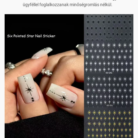
ügyféllel foglalkozzanak minőségromlás nélkül.