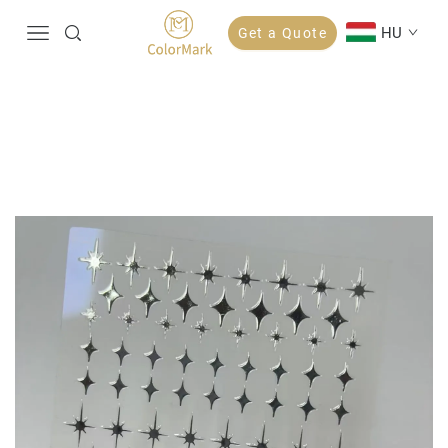
HU
Get a Quote