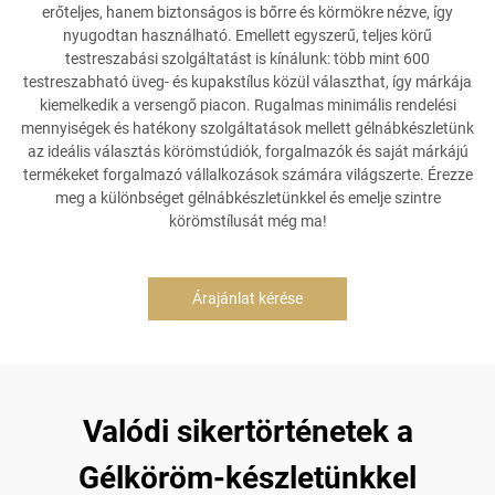
erőteljes, hanem biztonságos is bőrre és körmökre nézve, így
nyugodtan használható. Emellett egyszerű, teljes körű
testreszabási szolgáltatást is kínálunk: több mint 600
testreszabható üveg- és kupakstílus közül választhat, így márkája
kiemelkedik a versengő piacon. Rugalmas minimális rendelési
mennyiségek és hatékony szolgáltatások mellett gélnábkészletünk
az ideális választás körömstúdiók, forgalmazók és saját márkájú
termékeket forgalmazó vállalkozások számára világszerte. Érezze
meg a különbséget gélnábkészletünkkel és emelje szintre
körömstílusát még ma!
Árajánlat kérése
Valódi sikertörténetek a
Gélköröm-készletünkkel