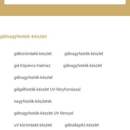
gélnagyfesték-készlet
gélkörömlakk-készlet
gélnagyfesték-készlet
gel Köpencs Halmaz
gélnagyfesték-készlet
gélnagyfesték-készlet
gélgélfesték-készlet UV-fényforrással
nagyfesték-készletek
gélnagyfesték-készlet UV-fénnyel
uV körömlakk készlet
gélnállapító készlet