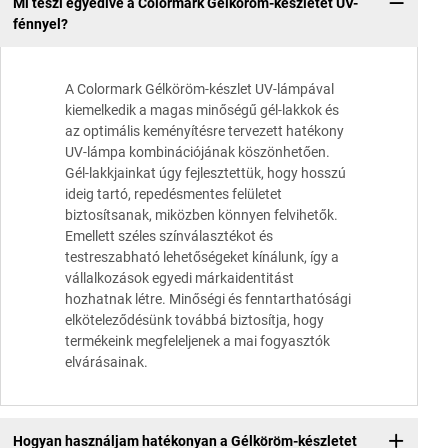
Mi teszi egyedivé a Colormark Gélköröm-készletét UV-
fénnyel?
A Colormark Gélköröm-készlet UV-lámpával
kiemelkedik a magas minőségű gél-lakkok és
az optimális keményítésre tervezett hatékony
UV-lámpa kombinációjának köszönhetően.
Gél-lakkjainkat úgy fejlesztettük, hogy hosszú
ideig tartó, repedésmentes felületet
biztosítsanak, miközben könnyen felvihetők.
Emellett széles színválasztékot és
testreszabható lehetőségeket kínálunk, így a
vállalkozások egyedi márkaidentitást
hozhatnak létre. Minőségi és fenntarthatósági
elköteleződésünk továbbá biztosítja, hogy
termékeink megfeleljenek a mai fogyasztók
elvárásainak.
Hogyan használjam hatékonyan a Gélköröm-készletet