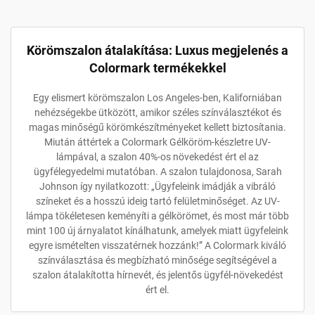
Körömszalon átalakítása: Luxus megjelenés a
Colormark termékekkel
Egy elismert körömszalon Los Angeles-ben, Kaliforniában
nehézségekbe ütközött, amikor széles színválasztékot és
magas minőségű körömkészítményeket kellett biztosítania.
Miután áttértek a Colormark Gélköröm-készletre UV-
lámpával, a szalon 40%-os növekedést ért el az
ügyfélegyedelmi mutatóban. A szalon tulajdonosa, Sarah
Johnson így nyilatkozott: „Ügyfeleink imádják a vibráló
színeket és a hosszú ideig tartó felületminőséget. Az UV-
lámpa tökéletesen keményíti a gélkörömet, és most már több
mint 100 új árnyalatot kínálhatunk, amelyek miatt ügyfeleink
egyre ismételten visszatérnek hozzánk!” A Colormark kiváló
színválasztása és megbízható minősége segítségével a
szalon átalakította hírnevét, és jelentős ügyfél-növekedést
ért el.