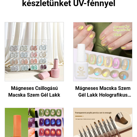
készletünket UV-fénnyel
Mágneses Csillogású
Mágneses Macska Szem
Macska Szem Gél Lakk
Gél Lakk Holografikus
Csillogással