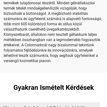
termékek tulajdonosai részéről. Minden gélnállakozási
termék tételét minőségellenőrzők vizsgálják, hogy
biztosítsák a biztonságot. A megbízható stabilitás
számunkra és ügyfeleink számára is alapvető fontosságú;
több mint 600 különböző forma és stílus közül
választhatunk cserélhető üvegalkatrészekből.
Környezetbarát, állatokon nem tesztelt géllakkunk teljes
mértékben összhangban van a legmodernebb fogyasztók
értékeivel. A Colormarknál nagy bizalommal tekintünk
folyamatos fejlődésünkre és innovációinkra, amelyek
lehetővé teszik számunkra, hogy segítsük ügyfeleinket a
versengő kozmetikai piacon.
Gyakran Ismételt Kérdések