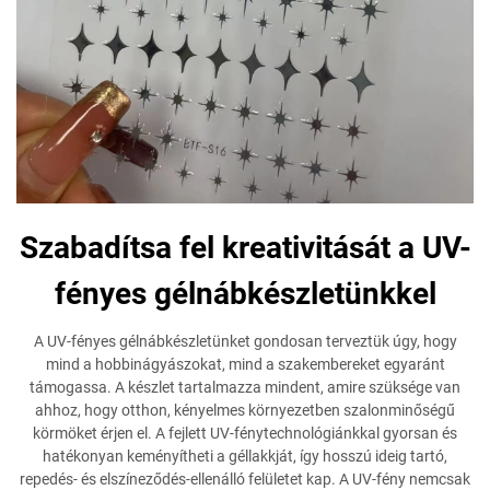
Szabadítsa fel kreativitását a UV-
fényes gélnábkészletünkkel
A UV-fényes gélnábkészletünket gondosan terveztük úgy, hogy
mind a hobbinágyászokat, mind a szakembereket egyaránt
támogassa. A készlet tartalmazza mindent, amire szüksége van
ahhoz, hogy otthon, kényelmes környezetben szalonminőségű
körmöket érjen el. A fejlett UV-fénytechnológiánkkal gyorsan és
hatékonyan keményítheti a géllakkját, így hosszú ideig tartó,
repedés- és elszíneződés-ellenálló felületet kap. A UV-fény nemcsak