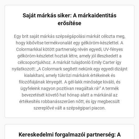
Saját márkás siker: A márkaidentitás
erősítése
Egy brit saját márkás szépségápolási márkát célozta meg,
hogy kibővítse termékvonalát egy gélköröm-készlettel. A
Colormarkkal kötött partnerség révén egyedi, UV-fényes
gélköröm-készletet hoztak létre, amely jól illeszkedett a
célcsoportjukhoz. A márkát tulajdonló Emily Carter így
nyilatkozott: „A Colormark segített nekünk egy egyedi dizájnt
kialakítani, amely tükrözi márkánk értékeinek és
filozófiájának lényegét. A gél-lakk minősége kiváló, és
ügyfeleink nagyon pozitívan reagáltak rá!" A termék
bevezetését követő hat hónap alatt a márkánál az
értékesítés robbanásszerűen nőtt, és így megbecsült
szereplővé vált a szépségipari piacon.
Kereskedelmi forgalmazói partnerség: A