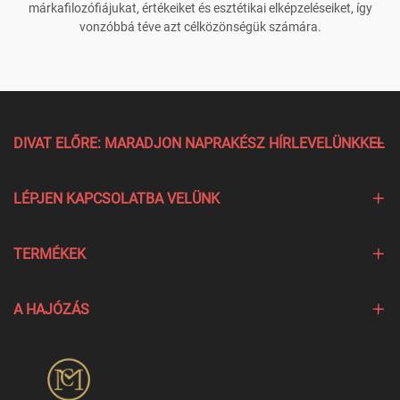
márkafilozófiájukat, értékeiket és esztétikai elképzeléseiket, így
vonzóbbá téve azt célközönségük számára.
DIVAT ELŐRE: MARADJON NAPRAKÉSZ HÍRLEVELÜNKKEL
LÉPJEN KAPCSOLATBA VELÜNK
TERMÉKEK
A HAJÓZÁS