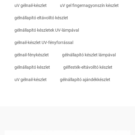
uV gélnail-készlet
uV gel fingernagyonszín készlet
gélnállapító eltávolító készlet
gélnállapító készletek UV-lámpával
gélnail-készlet UV-fényforrással
gélnail-fénykészlet
gélnállapító készlet lámpával
gélnállapító készlet
gélfesték-eltávolító készlet
uV gélnail-készlet
gélnállapító ajándékkészlet