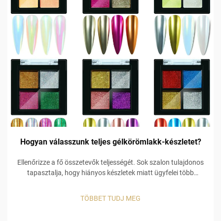
Hogyan válasszunk teljes gélkörömlakk-készletet?
Ellenőrizze a fő összetevők teljességét. Sok szalon tulajdonos
tapasztalja, hogy hiányos készletek miatt ügyfelei több
készletet is megvesznek, ami további költségekhez vezet.
Például egy alacsony minőségű alapréteg miatt a gél szín
TÖBBET TUDJ MEG
lepereg, és ha hiányzik egy ...