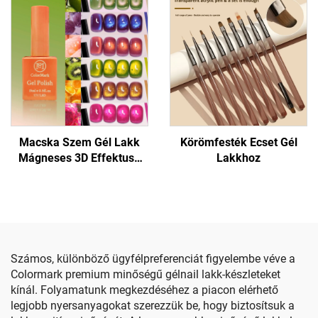
Macska Szem Gél Lakk
Körömfesték Ecset Gél
Mágneses 3D Effektusú
Lakkhoz
Körömhöz
Számos, különböző ügyfélpreferenciát figyelembe véve a
Colormark premium minőségű gélnail lakk-készleteket
kínál. Folyamatunk megkezdéséhez a piacon elérhető
legjobb nyersanyagokat szerezzük be, hogy biztosítsuk a