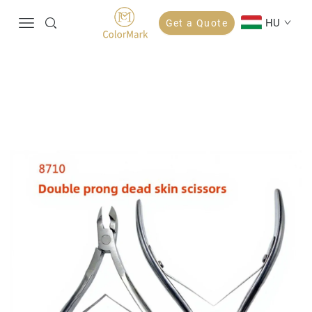
HU
Get a Quote