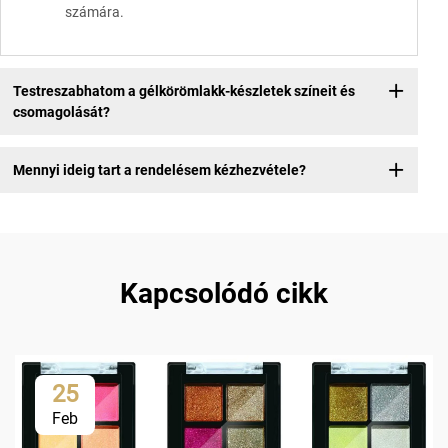
számára.
Testreszabhatom a gélkörömlakk-készletek színeit és
csomagolását?
Mennyi ideig tart a rendelésem kézhezvétele?
Kapcsolódó cikk
25
Feb