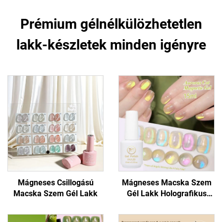
Prémium gélnélkülözhetetlen
lakk-készletek minden igényre
Mágneses Csillogású
Mágneses Macska Szem
Macska Szem Gél Lakk
Gél Lakk Holografikus
Csillogással