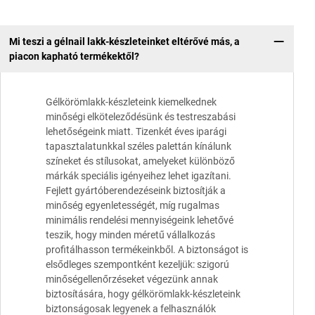
Mi teszi a gélnail lakk-készleteinket eltérővé más, a
piacon kapható termékektől?
Gélkörömlakk-készleteink kiemelkednek
minőségi elköteleződésünk és testreszabási
lehetőségeink miatt. Tizenkét éves iparági
tapasztalatunkkal széles palettán kínálunk
színeket és stílusokat, amelyeket különböző
márkák speciális igényeihez lehet igazítani.
Fejlett gyártóberendezéseink biztosítják a
minőség egyenletességét, míg rugalmas
minimális rendelési mennyiségeink lehetővé
teszik, hogy minden méretű vállalkozás
profitálhasson termékeinkből. A biztonságot is
elsődleges szempontként kezeljük: szigorú
minőségellenőrzéseket végezünk annak
biztosítására, hogy gélkörömlakk-készleteink
biztonságosak legyenek a felhasználók