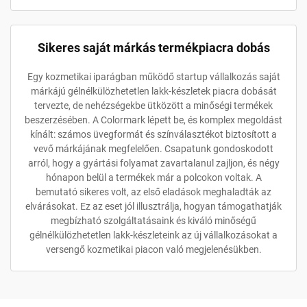
Sikeres saját márkás termékpiacra dobás
Egy kozmetikai iparágban működő startup vállalkozás saját
márkájú gélnélkülözhetetlen lakk-készletek piacra dobását
tervezte, de nehézségekbe ütközött a minőségi termékek
beszerzésében. A Colormark lépett be, és komplex megoldást
kínált: számos üvegformát és színválasztékot biztosított a
vevő márkájának megfelelően. Csapatunk gondoskodott
arról, hogy a gyártási folyamat zavartalanul zajljon, és négy
hónapon belül a termékek már a polcokon voltak. A
bemutató sikeres volt, az első eladások meghaladták az
elvárásokat. Ez az eset jól illusztrálja, hogyan támogathatják
megbízható szolgáltatásaink és kiváló minőségű
gélnélkülözhetetlen lakk-készleteink az új vállalkozásokat a
versengő kozmetikai piacon való megjelenésükben.