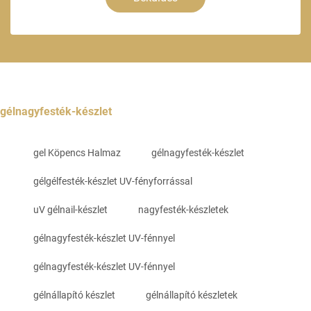
gélnagyfesték-készlet
gel Köpencs Halmaz
gélnagyfesték-készlet
gélgélfesték-készlet UV-fényforrással
uV gélnail-készlet
nagyfesték-készletek
gélnagyfesték-készlet UV-fénnyel
gélnagyfesték-készlet UV-fénnyel
gélnállapító készlet
gélnállapító készletek