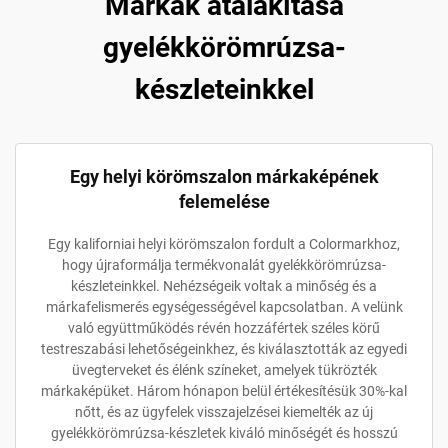
Márkák átalakítása
gyelékkörömrúzsa-
készleteinkkel
Egy helyi körömszalon márkaképének
felemelése
Egy kaliforniai helyi körömszalon fordult a Colormarkhoz,
hogy újraformálja termékvonalát gyelékkörömrúzsa-
készleteinkkel. Nehézségeik voltak a minőség és a
márkafelismerés egységességével kapcsolatban. A velünk
való együttműködés révén hozzáfértek széles körű
testreszabási lehetőségeinkhez, és kiválasztották az egyedi
üvegterveket és élénk színeket, amelyek tükrözték
márkaképüket. Három hónapon belül értékesítésük 30%-kal
nőtt, és az ügyfelek visszajelzései kiemelték az új
gyelékkörömrúzsa-készletek kiváló minőségét és hosszú