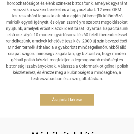
hordozhatóságot és élénk színeket biztosítunk, amelyek egyaránt
vonzzák a szakembereket és a fogyasztókat. 12 éves OEM
testreszabási tapasztalatunk alapján jól ismerjük különböző
márkák egyedi igényeit, és olyan személyre szabott megoldásokat
nyújtunk, amelyek erősítik azok identitását. Gyártási kapacitásunk
első osztályú: 10 modern gyártósorral és 60 feletti berendezéssel
rendelkezünk, amelyek lehetővé teszik évi 2000 új szín bevezetését.
Minden termék áthalad a 8 gyakorlott minőségellenőrünkből álló
csapat szigorú minőségvizsgálatán, így biztosítva, hogy minden
gélnail polish készlet megfeleljen a legmagasabb minőségi és
biztonsági szabványoknak. Válassza a Colormark-ot gélnail polish
készleteihez, és érezze meg a különbséget a minőségben, a
testreszabásban és a szolgáltatásban.
Árajánlat kérése