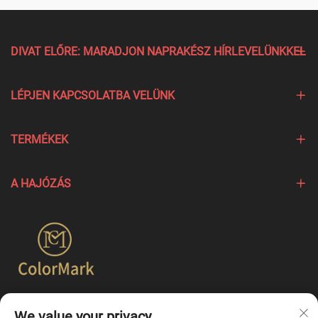
DIVAT ELŐRE: MARADJON NAPRAKÉSZ HÍRLEVELÜNKKEL
LÉPJEN KAPCSOLATBA VELÜNK
TERMÉKEK
A HAJÓZÁS
A Colormark a különböző márkák egyedi jellemzőit kiemelő
We value your privacy