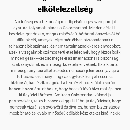
elkötelezettség
A minőség és a biztonság mindig elsődleges szempontjai
gyártási folyamatunknak a Colormarknál. Minden géllakk-
készletet gondosan, magas minőségű, bőrbarát összetevőkből
állítunk elő, amelyek teljes mértékben biztonságosak a
felhasználók számára, és nem tartalmaznak káros anyagokat.
Ezek a vizsgálatok számos területet lefednek, hogy biztosítsák:
minden géllakk-készlet megfelel az internacionális biztonsági
szabványoknak és minőségi követelményeknek. Ez a kitartó
minőségirányítási elköteleződés nemcsak jelentősen javítja a
felhasználói élményt – így az ügyfelek kényelmesen és
biztonságban érzik magukat a termékek használata során –,
hanem hozzájárul ahhoz is, hogy hosszú távú bizalmat építsen
ki ügyfelei körében. Amikor a Colormarkot választja
partnereként, teljes bizonyossággal állíthatja ügyfeleinek, hogy
nemcsak vizuálisan gyönyörű és divatos, hanem biztonságos,
megbízható és kiváló minőségű géllakk-készleteket kínál nekik.