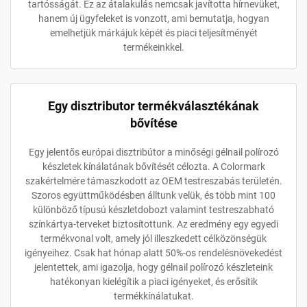
tartósságát. Ez az átalakulás nemcsak javította hírnevüket,
hanem új ügyfeleket is vonzott, ami bemutatja, hogyan
emelhetjük márkájuk képét és piaci teljesítményét
termékeinkkel.
Egy disztributor termékválasztékának
bővítése
Egy jelentős európai disztribútor a minőségi gélnail polírozó
készletek kínálatának bővítését célozta. A Colormark
szakértelmére támaszkodott az OEM testreszabás területén.
Szoros együttműködésben álltunk velük, és több mint 100
különböző típusú készletdobozt valamint testreszabható
színkártya-terveket biztosítottunk. Az eredmény egy egyedi
termékvonal volt, amely jól illeszkedett célközönségük
igényeihez. Csak hat hónap alatt 50%-os rendelésnövekedést
jelentettek, ami igazolja, hogy gélnail polírozó készleteink
hatékonyan kielégítik a piaci igényeket, és erősítik
termékkínálatukat.