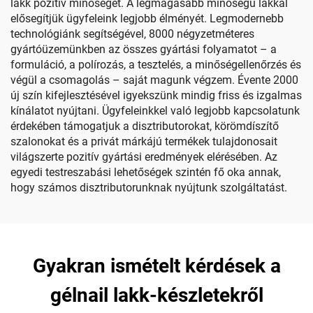
lakk pozitív minőségét. A legmagasabb minőségű lakkal
elősegítjük ügyfeleink legjobb élményét. Legmodernebb
technológiánk segítségével, 8000 négyzetméteres
gyártóüzemünkben az összes gyártási folyamatot – a
formuláció, a polírozás, a tesztelés, a minőségellenőrzés és
végül a csomagolás – saját magunk végzem. Évente 2000
új szín kifejlesztésével igyekszünk mindig friss és izgalmas
kínálatot nyújtani. Ügyfeleinkkel való legjobb kapcsolatunk
érdekében támogatjuk a disztributorokat, körömdíszítő
szalonokat és a privát márkájú termékek tulajdonosait
világszerte pozitív gyártási eredmények elérésében. Az
egyedi testreszabási lehetőségek szintén fő oka annak,
hogy számos disztributorunknak nyújtunk szolgáltatást.
Gyakran ismételt kérdések a
gélnail lakk-készletekről