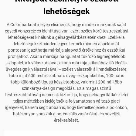
lehetőségek
A Colormarknál mélyen elismerjük, hogy minden márkának saját
egyedi vonzereje és identitása van, ezért széles körű testreszabási
lehetőségeket kínálunk a gélnagyellátkészleteinkhez. Ezekkel a
lehetőségekkel minden egyes termék minden aspektusát
pontosan igazíthatja márkája alapvető értékeihez és esztétikai
profiljához. Akár a márkája hangulatát tükröző legmegfelelőbb
színpaletta kiválasztásával, akár a márkája stílusához illő ideális
üvegdesign kiválasztásával – széles választék áll rendelkezésére:
több mint 600 testreszabható üveg- és kupakstílus, 100-nál is
több különböző típusú készletdoboz, valamint 200-nál több
színkártya-design megoldás. Ez a magas szintű
testreszabhatóság nemcsak biztosítja, hogy gélnagyellátkészletei
teljes mértékben kielégítsék a folyamatosan változó piaci
igényeket, hanem segít abban is, hogy kiemelkedjenek a polcokon,
hatékonyan vonzzák a potenciális vásárlókat, és növeljék
értékesítését.