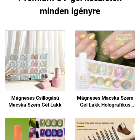
minden igényre
Mágneses Csillogású
Mágneses Macska Szem
Macska Szem Gél Lakk
Gél Lakk Holografikus
Csillogással