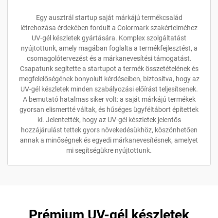
Egy ausztrál startup saját márkájú termékcsalád
létrehozása érdekében fordult a Colormark szakértelméhez
UV-gél készletek gyártására. Komplex szolgáltatást
nyújtottunk, amely magában foglalta a termékfejlesztést, a
csomagolótervezést és a márkanevesítési támogatást.
Csapatunk segítette a startupot a termék összetételének és
megfelelőségének bonyolult kérdéseiben, biztosítva, hogy az
UV-gél készletek minden szabályozási előírást teljesítsenek.
A bemutató hatalmas siker volt: a saját márkájú termékek
gyorsan elismertté váltak, és hűséges ügyféltábort építettek
ki. Jelentették, hogy az UV-gél készletek jelentős
hozzájárulást tettek gyors növekedésükhöz, köszönhetően
annak a minőségnek és egyedi márkanevesítésnek, amelyet
mi segítségükre nyújtottunk.
Prémium UV-gél készletek