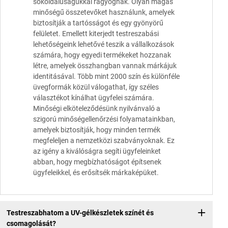
sokoldalúságukkal ragyognak. Olyan magas
minőségű összetevőket használunk, amelyek
biztosítják a tartósságot és egy gyönyörű
felületet. Emellett kiterjedt testreszabási
lehetőségeink lehetővé teszik a vállalkozások
számára, hogy egyedi termékeket hozzanak
létre, amelyek összhangban vannak márkájuk
identitásával. Több mint 2000 szín és különféle
üvegformák közül válogathat, így széles
választékot kínálhat ügyfelei számára.
Minőségi elköteleződésünk nyilvánvaló a
szigorú minőségellenőrzési folyamatainkban,
amelyek biztosítják, hogy minden termék
megfeleljen a nemzetközi szabványoknak. Ez
az igény a kiválóságra segíti ügyfeleinket
abban, hogy megbízhatóságot építsenek
ügyfeleikkel, és erősítsék márkaképüket.
Testreszabhatom a UV-gélkészletek színét és
csomagolását?