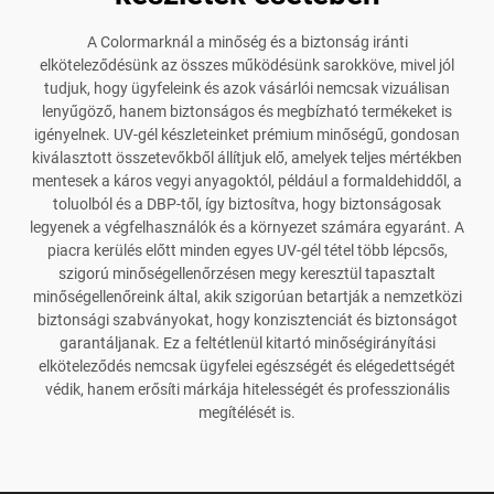
A Colormarknál a minőség és a biztonság iránti
elköteleződésünk az összes működésünk sarokköve, mivel jól
tudjuk, hogy ügyfeleink és azok vásárlói nemcsak vizuálisan
lenyűgöző, hanem biztonságos és megbízható termékeket is
igényelnek. UV-gél készleteinket prémium minőségű, gondosan
kiválasztott összetevőkből állítjuk elő, amelyek teljes mértékben
mentesek a káros vegyi anyagoktól, például a formaldehiddől, a
toluolból és a DBP-től, így biztosítva, hogy biztonságosak
legyenek a végfelhasználók és a környezet számára egyaránt. A
piacra kerülés előtt minden egyes UV-gél tétel több lépcsős,
szigorú minőségellenőrzésen megy keresztül tapasztalt
minőségellenőreink által, akik szigorúan betartják a nemzetközi
biztonsági szabványokat, hogy konzisztenciát és biztonságot
garantáljanak. Ez a feltétlenül kitartó minőségirányítási
elköteleződés nemcsak ügyfelei egészségét és elégedettségét
védik, hanem erősíti márkája hitelességét és professzionális
megítélését is.