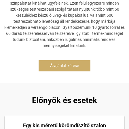
színpalettát kínálhat ügyfeleinek. Ezen felül egyszerre minden
szükséges testreszabási szolgáltatást nyújtunk: több mint 50
készülékhez készülő üveg- és kupakstílus, valamint 600
testreszabható lehetőség áll rendelkezésre, hogy márkája
kiemelkedjen a versengő piacon. Gyártóüzemünk 10 gyártósorral és
60 darab felszereléssel van felszerelve, így stabil termékminőséget
tudunk biztosítani, miközben rugalmas minimális rendelési
mennyiségeket kínálunk.
Árajánlat kérése
Előnyök és esetek
Egy kis méretű körömdíszítő szalon