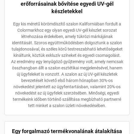
erőforrásainak bővítése egyedi UV-gél
készletekkel
Egy kis méretű körömdíszítő szalon Kaliforniában fordult a
Colormarkhoz egy olyan egyedi UV-gél készlet sorozat
létrehozása érdekében, amely tükrözi márkájának
identitását. Szoros együttműködésben dolgoztunk a szalon
tulajdonosával, és széles körű testreszabható lehetőségeket
kínáltunk, köztük exkluzív színeket és egyedi csomagolást.
Az eredmény egy lenyűgöző gyűjtemény volt, amely nemcsak
összhangban állt a szalon esztétikai megjelenésével, hanem
új ügyfeleket is vonzott. A szalon az új UV-gél készletek
bevezetését követő első három hónapban 30%-os
növekedést jelentett az ügyfentartásban, valamint 20%-os
növekedést az új ügyfelek szerzésében. Minőségi, egyedi
termékeink időben történő szállítása megbízható partnerré
tett minket a szalon üzleti növekedésében.
Egy forgalmazó termékvonalának átalakítása