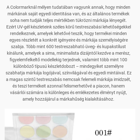
A Colormarknál mélyen tudatában vagyunk annak, hogy minden
márkának saját egyedi identitása van, és az általános termékek
soha nem tudják teljes mértékben tükrözni márkája lényegét.
Ezért UV-gél készleteink széles körű testreszabási lehetőségekkel
rendelkeznek, amelyek lehetővé teszik, hogy termékei minden
egyes részletét a konkrét igényeire és márkája személyiségére
szabja. Több mint 600 testreszabható üveg- és kupakstílust
kínálunk, amelyek a sima, minimalista dizájntól kezdve a merész,
figyelemfelkeltő modellekig terjednek, valamint több mint 100
különböző típusú készletdobozt – mindegyiket személyre
szabhatja márkája logójával, színvilágával és egyedi mintáival. Ez
a magas szintű testreszabás nemcsak felemeli márkája imidzsét,
és teszi termékeit azonnal felismerhetővé a piacon, hanem
vásárlói számára is különleges és emlékezetes élményt nyújt,
amely hozzájárul a márkahűség kialakításához.