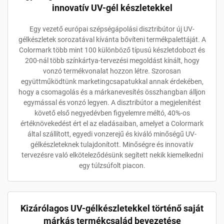
innovatív UV-gél készletekkel
Egy vezető európai szépségápolási disztribútor új UV-
gélkészletek sorozatával kívánta bővíteni termékpalettáját. A
Colormark több mint 100 különböző típusú készletdobozt és
200-nál több színkártya-tervezési megoldást kínált, hogy
vonzó termékvonalat hozzon létre. Szorosan
együttműködtünk marketingcsapatukkal annak érdekében,
hogy a csomagolás és a márkanevesítés összhangban álljon
egymással és vonzó legyen. A disztribútor a megjelenítést
követő első negyedévben figyelemre méltó, 40%-os
értéknövekedést ért el az eladásaiban, amelyet a Colormark
által szállított, egyedi vonzerejű és kiváló minőségű UV-
gélkészleteknek tulajdonított. Minőségre és innovatív
tervezésre való elköteleződésünk segített nekik kiemelkedni
egy túlzsúfolt piacon.
Kizárólagos UV-gélkészletekkel történő saját
márkás termékcsalád bevezetése