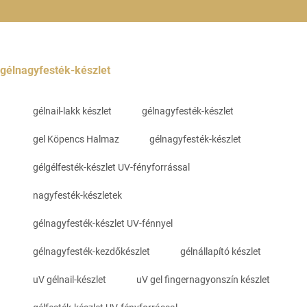
gélnagyfesték-készlet
gélnail-lakk készlet
gélnagyfesték-készlet
gel Köpencs Halmaz
gélnagyfesték-készlet
gélgélfesték-készlet UV-fényforrással
nagyfesték-készletek
gélnagyfesték-készlet UV-fénnyel
gélnagyfesték-kezdőkészlet
gélnállapító készlet
uV gélnail-készlet
uV gel fingernagyonszín készlet