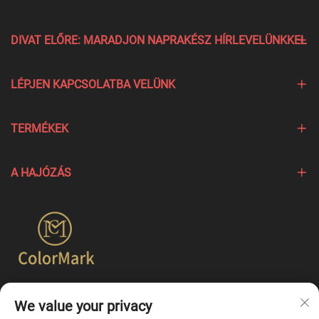
DIVAT ELŐRE: MARADJON NAPRAKÉSZ HÍRLEVELÜNKKEL
LÉPJEN KAPCSOLATBA VELÜNK
TERMÉKEK
A HAJÓZÁS
A Colormark a különböző márkák egyedi jellemzőit kiemelő
We value your privacy
termékek létrehozására összpontosít, és egyszerűbb