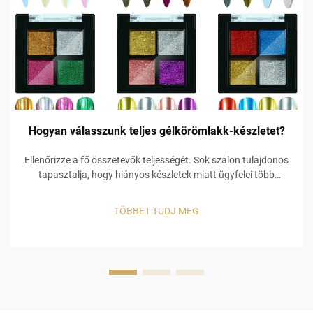
Hogyan válasszunk teljes gélkörömlakk-készletet?
Ellenőrizze a fő összetevők teljességét. Sok szalon tulajdonos
tapasztalja, hogy hiányos készletek miatt ügyfelei több
készletet is megvesznek, ami további költségekhez vezet.
Például egy alacsony minőségű alapréteg miatt a gél szín
TÖBBET TUDJ MEG
lepereg, és ha hiányzik egy ...