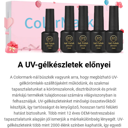
A UV-gélkészletek előnyei
A Colormark-nál büszkék vagyunk arra, hogy megbízható UV-
gélkörömlakk-szállítójaként működünk, és szakmai
tapasztalatunkat a körömszalonok, disztribútorok és privát
márkájú termékek tulajdonosai számára világviszonyban is
felhasználjuk. UV-gélkészleteinket minőségi összetevőkből
készítjük, így tartósságot és lenyűgöző, hosszan tartó felületi
hatást biztosítunk. Több mint 12 éves OEM-testreszabási
tapasztalatunk alapján jól ismerjük a márkakülönbség lényegét. UV-
gélkészleteink több mint 2000 élénk színben kaphatók, így egyedi