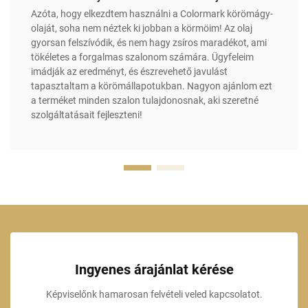
Azóta, hogy elkezdtem használni a Colormark körömágy-
olaját, soha nem néztek ki jobban a körmöim! Az olaj
gyorsan felszívódik, és nem hagy zsíros maradékot, ami
tökéletes a forgalmas szalonom számára. Ügyfeleim
imádják az eredményt, és észrevehető javulást
tapasztaltam a körömállapotukban. Nagyon ajánlom ezt
a terméket minden szalon tulajdonosnak, aki szeretné
szolgáltatásait fejleszteni!
Ingyenes árajánlat kérése
Képviselőnk hamarosan felvételi veled kapcsolatot.