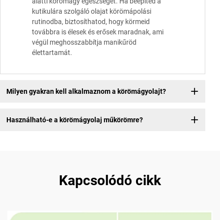
alatti körömágy egészségét. Ha beépíted a
kutikulára szolgáló olajat körömápolási
rutinodba, biztosíthatod, hogy körmeid
továbbra is élesek és erősek maradnak, ami
végül meghosszabbítja manikűröd
élettartamát.
Milyen gyakran kell alkalmaznom a körömágyolajt?
Használható-e a körömágyolaj műkörömre?
Kapcsolódó cikk