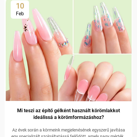
10
Feb
Mi teszi az építő gélként használt körömlakkot
ideálissá a körömformázáshoz?
Az évek során a körmeink megjelenésének egyszerű javítása
egy specializált szolgáltatássá fejlődött, amely nagy mértékű