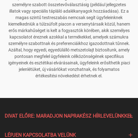
személyre szabott összetevőválasztásig (például jellegzetes
illatok vagy speciális tápláló adalékanyagok hozzáadása). Ez a
magas szintű testreszabás nemcsak segít ügyfeleinknek
kiemelkedniük a túlzsúfolt piacon a versenytársaik közül, hanem
erős márkahűséget is kelt a fogyasztók körében, akik személyes
kapcsolatot éreznek azokkal a termékekkel, amelyek számukra
személyre szabottnak és preferenciáikhoz igazodottnak tűnnek.
Azáltal, hogy egyedi, egyedülálló metszetolajt biztosítunk, amely
pontosan megfelel ügyfeleink célközönségének specifikus
igényeinek és esztétikai elvárásainak, ügyfeleink erősíthetik piaci
jelenlétüket, új vásárlókat vonzhatnak, és folyamatos
értékesítési növekedést érhetnek el.
DIVAT ELŐRE: MARADJON NAPRAKÉSZ HÍRLEVELÜNKKEL
LÉPJEN KAPCSOLATBA VELÜNK