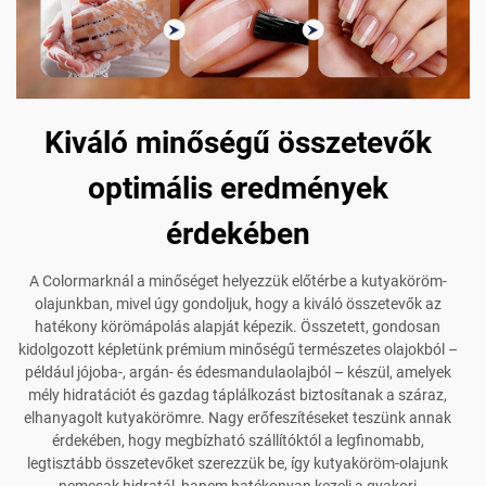
Kiváló minőségű összetevők
optimális eredmények
érdekében
A Colormarknál a minőséget helyezzük előtérbe a kutyaköröm-
olajunkban, mivel úgy gondoljuk, hogy a kiváló összetevők az
hatékony körömápolás alapját képezik. Összetett, gondosan
kidolgozott képletünk prémium minőségű természetes olajokból –
például jójoba-, argán- és édesmandulaolajból – készül, amelyek
mély hidratációt és gazdag táplálkozást biztosítanak a száraz,
elhanyagolt kutyakörömre. Nagy erőfeszítéseket teszünk annak
érdekében, hogy megbízható szállítóktól a legfinomabb,
legtisztább összetevőket szerezzük be, így kutyaköröm-olajunk