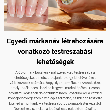
Egyedi márkanév létrehozására
vonatkozó testreszabási
lehetőségek
A Colormark büszkén kínál széles körű testreszabási
lehetőségeket a metszetolajunkhoz, így lehetővé téve a
vállalkozások számára, hogy olyan terméket hozzanak létre,
amely tökéletesen illeszkedik egyedi márkaképéhez. Szoros
együttműködésben dolgozunk minden ügyfelünkkel, a kezdeti
koncepciótól egészen a végleges termékig, és minden részletre
kiterjed a munkánk – a testreszabott csomagolástervezéstől
(beleértve a színeket, a logókat és a palackformákat) a