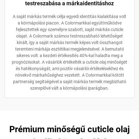
testreszabása a márkaidentitáshoz
A saját márkás termék célja egyedi identitás kialakítása volt
a körmápolási piacon. A Colormarkkal együttműködve
fejlesztettek egy személyre szabott, saját márkás cuticle
olajat. A Colormark számos testreszabható lehetőséget
kínált, így a saját márkás termék képes volt összhangot
teremteni márkája esztétikai megjelenésével. A bemutató
sikeres volt: a kezdeti értékesítés 40%-kal haladta meg a
prognózisokat. A vásárlók értékelték a cuticle olaj minőségét
és hatékonyságát, ami pozitív vásárlói értékelésekhez és
növekvő márkahűséghez vezetett. A Colormarkkal kötött
partnerség segítségével a saját márkás termék megbízható
szereplővé vált a körmápolási iparágban.
Prémium minőségű cuticle olaj