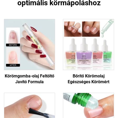
optimális körmápoláshoz
Körömgomba-olaj Feltöltő
Bőrítő Körömolaj
Javító Formula
Egészséges Körömért