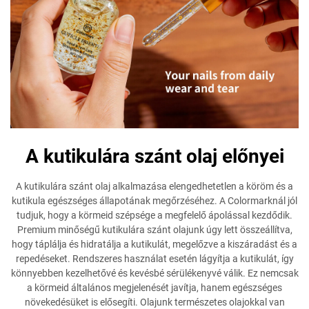
A kutikulára szánt olaj előnyei
A kutikulára szánt olaj alkalmazása elengedhetetlen a köröm és a
kutikula egészséges állapotának megőrzéséhez. A Colormarknál jól
tudjuk, hogy a körmeid szépsége a megfelelő ápolással kezdődik.
Premium minőségű kutikulára szánt olajunk úgy lett összeállítva,
hogy táplálja és hidratálja a kutikulát, megelőzve a kiszáradást és a
repedéseket. Rendszeres használat esetén lágyítja a kutikulát, így
könnyebben kezelhetővé és kevésbé sérülékenyvé válik. Ez nemcsak
a körmeid általános megjelenését javítja, hanem egészséges
növekedésüket is elősegíti. Olajunk természetes olajokkal van