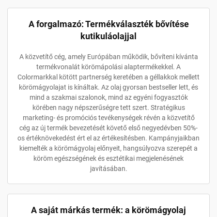
A forgalmazó: Termékválaszték bővítése
kutikuláolajjal
A közvetítő cég, amely Európában működik, bővíteni kívánta
termékvonalát körömápolási alaptermékekkel. A
Colormarkkal kötött partnerség keretében a géllakkok mellett
körömágyolajat is kínáltak. Az olaj gyorsan bestseller lett, és
mind a szakmai szalonok, mind az egyéni fogyasztók
körében nagy népszerűségre tett szert. Stratégikus
marketing- és promóciós tevékenységek révén a közvetítő
cég az új termék bevezetését követő első negyedévben 50%-
os értéknövekedést ért el az értékesítésben. Kampányjaikban
kiemelték a körömágyolaj előnyeit, hangsúlyozva szerepét a
köröm egészségének és esztétikai megjelenésének
javításában.
A saját márkás termék: a körömágyolaj