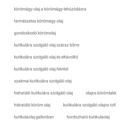
körömágy-olaj a körömágy-lehúzódásra
természetes körömágy-olaj
gondoskodó körömolaj
kutikulára szolgáló olaj száraz bőrre
kutikulára szolgáló olaj és eltávolító
kutikulára szolgáló olaj felvitel
szakmai kutikulára szolgáló olaj
hidratáló kutikulára szolgáló olaj
olajos körömlakk
hidratáló köröm olaj
kutikulára szolgáló olajos toll
kutikulaolaj gallonban
hordozható kutikulaolaj