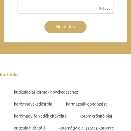
0/1000
Beküldés
körteolaj
kutikulaolaj körmök növekedéséhez
körömnövekedési olaj
karmazsák gondozása
körömágy-folyadék eltávolító
köröm erősítő olaj
cuticula hidratáló
körömágy-olaj száraz körömre