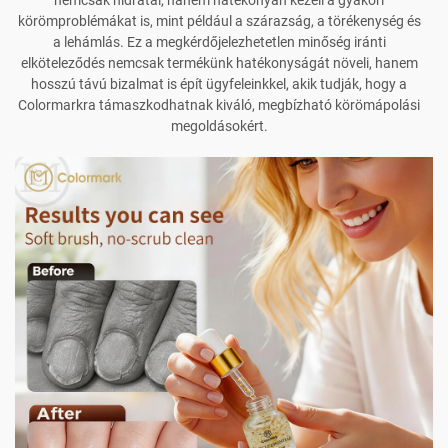
nemcsak hidratál, hanem hatékonyan kezeli a gyakori
körömproblémákat is, mint például a szárazság, a törékenység és
a lehámlás. Ez a megkérdőjelezhetetlen minőség iránti
elköteleződés nemcsak termékünk hatékonyságát növeli, hanem
hosszú távú bizalmat is épít ügyfeleinkkel, akik tudják, hogy a
Colormarkra támaszkodhatnak kiváló, megbízható körömápolási
megoldásokért.