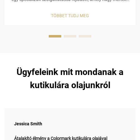
szakértelemre, speciális anyagokra és aprólékos figyelemre
van szükség a körömmodellezéshez. Néhány a
TÖBBET TUDJ MEG
leggyakoribb...
Ügyfeleink mit mondanak a
kutikulára olajunkról
Jessica Smith
Átalakító élmény a Colormark kutikulára olajával