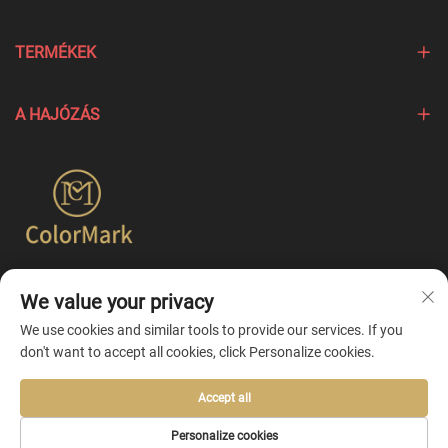
TERMÉKEK
A HAJÓZÁS
A Colormark a különböző márkák egyedi jellemzőit kiemelő
We value your privacy
termékek létrehozására összpontosít, és egyszerűbb
egyesített testreszabási szolgáltatásokat kínál.
We use cookies and similar tools to provide our services. If you
don't want to accept all cookies, click Personalize cookies.
Accept all
Copyright © 2026 by Ningbo Colormark Cosmetics Co., Ltd. -
Personalize cookies