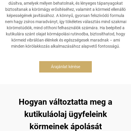
dúsítva, amelyek mélyen behatolnak, és lényeges tápanyagokat
biztosítanak a körömágy erősítéséhez, valamint a körmeid ellenálló
képességének javításához. A könnyű, gyorsan felszívódó formula
nem hagy zsíros maradványt, így tökéletes választás mind szakmai
körömstúdiók, mind otthoni felhasználók számára. Ha beépíted a
kutikulára szánt olajat körmápolási rutinodba, biztosíthatod, hogy
körmeid vibrálóan élénkek és egészségesek maradnak – ami
minden körölakkozás alkalmazásához alapvető fontosságú.
Árajánlat kérése
Hogyan változtatta meg a
kutikuláolaj ügyfeleink
körmeinek ápolását