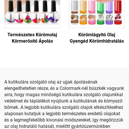
Természetes Körömolaj
Körömlágyító Olaj
Körmerősítő Ápolás
Gyengéd Körömhidratálás
A kutikulára szolgáló olaj az ujjak ápolásának
elengedhetetlen része, és a Colormark-nél büszkék vagyunk
arra, hogy magas minőségű kutikulára szolgáló olajunkkal
védelmet és táplálékot nyújtunk a kutikulának és környező
bőrnek. A legjobb kutikulára szolgáló olajok elkészítéséhez
alaposan kutatjuk a legjobb természetes eredetű olajokat
és a legmegfelelőbb kivonási módszereket, így megőrizzük
az olaj hidratáló hatását, mielőtt gyártóüzemünkben