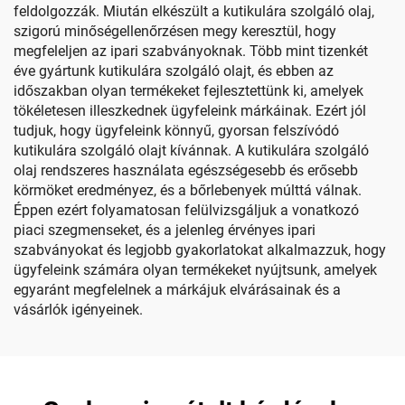
feldolgozzák. Miután elkészült a kutikulára szolgáló olaj,
szigorú minőségellenőrzésen megy keresztül, hogy
megfeleljen az ipari szabványoknak. Több mint tizenkét
éve gyártunk kutikulára szolgáló olajt, és ebben az
időszakban olyan termékeket fejlesztettünk ki, amelyek
tökéletesen illeszkednek ügyfeleink márkáinak. Ezért jól
tudjuk, hogy ügyfeleink könnyű, gyorsan felszívódó
kutikulára szolgáló olajt kívánnak. A kutikulára szolgáló
olaj rendszeres használata egészségesebb és erősebb
körmöket eredményez, és a bőrlebenyek múlttá válnak.
Éppen ezért folyamatosan felülvizsgáljuk a vonatkozó
piaci szegmenseket, és a jelenleg érvényes ipari
szabványokat és legjobb gyakorlatokat alkalmazzuk, hogy
ügyfeleink számára olyan termékeket nyújtsunk, amelyek
egyaránt megfelelnek a márkájuk elvárásainak és a
vásárlók igényeinek.