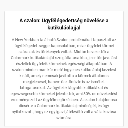
A szalon: Ügyfélégedettség növelése a
kutikuláolajjal
A New Yorkban található Szalon problémákat tapasztalt az
ügyfélégedettséggel kapcsolatban, mivel ügyfelei körmei
szárazak és törékenyek voltak. Miután bevezették a
Colormark kutikuláolaját szolgáltatásaikba, jelentős javulást
észleltek ügyfeleik körmeinek egészségi állapotában. A
szalon minden manikűr mellé ingyenes kutikuláolaj-kezelést
kínált, amely nemcsak javította a körmek általános
megjelenését, hanem ösztönözte is az ismételt
látogatásokat. Az ügyfelek lágyabb kutikulákat és
egészségesebb körmeket jelentettek, ami 30%-os növekedést
eredményezett az ügyfélmegőrzésben. A szalon tulajdonosa
dicsérte a Colormark kutikuláolaj minőségét, és úgy
nyilatkozott, hogy ez egy igazi játékváltó volt a vállalkozása
számára.