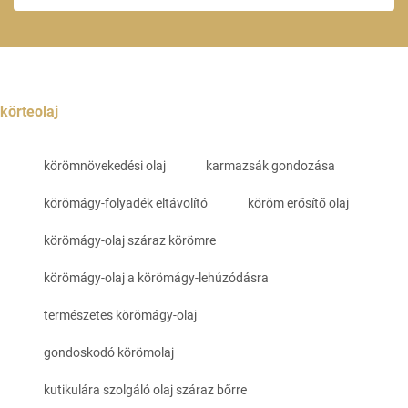
körteolaj
körömnövekedési olaj
karmazsák gondozása
körömágy-folyadék eltávolító
köröm erősítő olaj
körömágy-olaj száraz körömre
körömágy-olaj a körömágy-lehúzódásra
természetes körömágy-olaj
gondoskodó körömolaj
kutikulára szolgáló olaj száraz bőrre