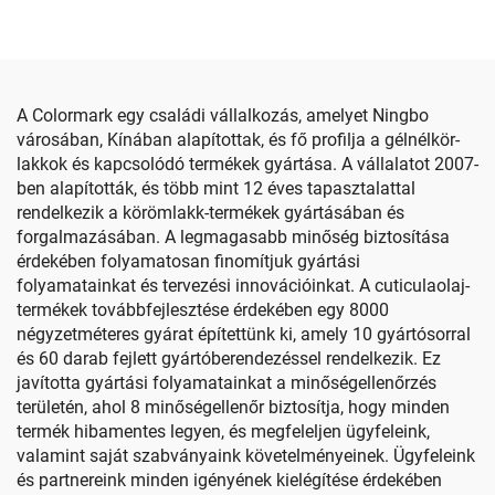
A Colormark egy családi vállalkozás, amelyet Ningbo
városában, Kínában alapítottak, és fő profilja a gélnélkör-
lakkok és kapcsolódó termékek gyártása. A vállalatot 2007-
ben alapították, és több mint 12 éves tapasztalattal
rendelkezik a körömlakk-termékek gyártásában és
forgalmazásában. A legmagasabb minőség biztosítása
érdekében folyamatosan finomítjuk gyártási
folyamatainkat és tervezési innovációinkat. A cuticulaolaj-
termékek továbbfejlesztése érdekében egy 8000
négyzetméteres gyárat építettünk ki, amely 10 gyártósorral
és 60 darab fejlett gyártóberendezéssel rendelkezik. Ez
javította gyártási folyamatainkat a minőségellenőrzés
területén, ahol 8 minőségellenőr biztosítja, hogy minden
termék hibamentes legyen, és megfeleljen ügyfeleink,
valamint saját szabványaink követelményeinek. Ügyfeleink
és partnereink minden igényének kielégítése érdekében