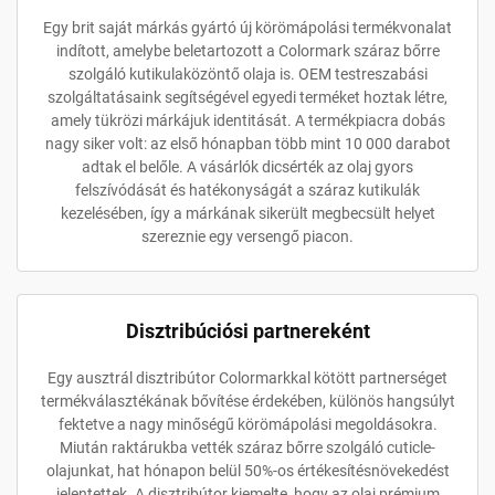
Egy brit saját márkás gyártó új körömápolási termékvonalat
indított, amelybe beletartozott a Colormark száraz bőrre
szolgáló kutikulaközöntő olaja is. OEM testreszabási
szolgáltatásaink segítségével egyedi terméket hoztak létre,
amely tükrözi márkájuk identitását. A termékpiacra dobás
nagy siker volt: az első hónapban több mint 10 000 darabot
adtak el belőle. A vásárlók dicsérték az olaj gyors
felszívódását és hatékonyságát a száraz kutikulák
kezelésében, így a márkának sikerült megbecsült helyet
szereznie egy versengő piacon.
Disztribúciósi partnereként
Egy ausztrál disztribútor Colormarkkal kötött partnerséget
termékválasztékának bővítése érdekében, különös hangsúlyt
fektetve a nagy minőségű körömápolási megoldásokra.
Miután raktárukba vették száraz bőrre szolgáló cuticle-
olajunkat, hat hónapon belül 50%-os értékesítésnövekedést
jelentettek. A disztribútor kiemelte, hogy az olaj prémium