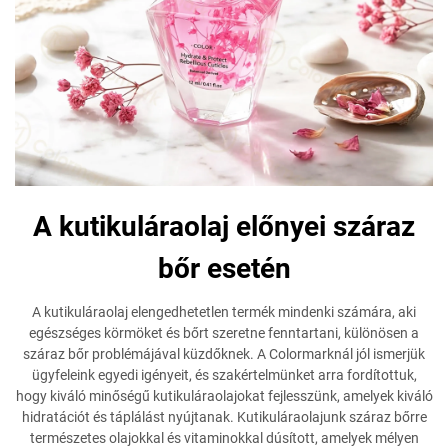
A kutikuláraolaj előnyei száraz
bőr esetén
A kutikuláraolaj elengedhetetlen termék mindenki számára, aki
egészséges körmöket és bőrt szeretne fenntartani, különösen a
száraz bőr problémájával küzdőknek. A Colormarknál jól ismerjük
ügyfeleink egyedi igényeit, és szakértelmünket arra fordítottuk,
hogy kiváló minőségű kutikuláraolajokat fejlesszünk, amelyek kiváló
hidratációt és táplálást nyújtanak. Kutikuláraolajunk száraz bőrre
természetes olajokkal és vitaminokkal dúsított, amelyek mélyen