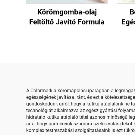
Körömgomba-olaj
B
Feltöltő Javító Formula
Egé
A Colormark a körömápolási iparágban a legmagasa
egészségének javítása iránt, és ezt a kötelezettség
gondoskodunk arról, hogy a kutikulatáplálónk ne 
technológiát alkalmazva az egész gyártási folyama
hidratáló kutikulatápláló tétel azonos minőségű le
arra, hogy partnereink számára széles választékot
komplex testreszabási szolgáltatásaink is ezt tükrö