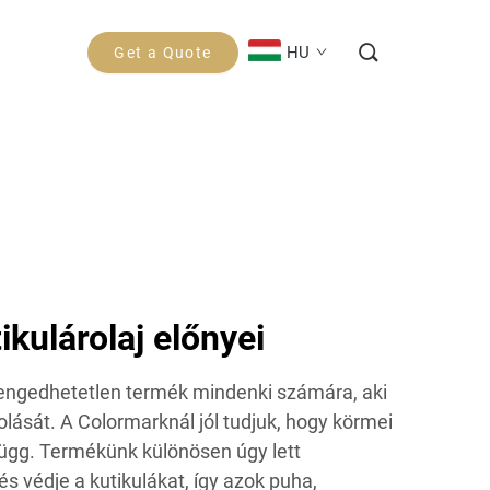
HU
Get a Quote
ikulárolaj előnyei
 elengedhetetlen termék mindenki számára, aki
lását. A Colormarknál jól tudjuk, hogy körmei
függ. Termékünk különösen úgy lett
 és védje a kutikulákat, így azok puha,