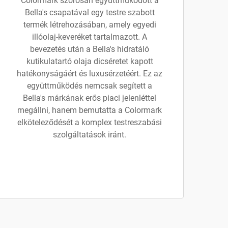
Colormark szorosan együttműködött a
Bella's csapatával egy testre szabott
termék létrehozásában, amely egyedi
illóolaj-keveréket tartalmazott. A
bevezetés után a Bella's hidratáló
kutikulatartó olaja dicséretet kapott
hatékonyságáért és luxusérzetéért. Ez az
együttműködés nemcsak segített a
Bella's márkának erős piaci jelenléttel
megállni, hanem bemutatta a Colormark
elköteleződését a komplex testreszabási
szolgáltatások iránt.