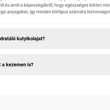
ról és arról a képességükről, hogy egészséges köröm növ
gyi anyagokat, így minden bőrtípus számára biztonságo
dratáló kutyikolajat?
t a kezemen is?