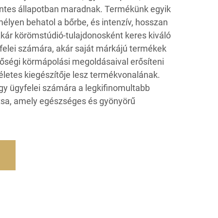
ntes állapotban maradnak. Termékünk egyik
élyen behatol a bőrbe, és intenzív, hosszan
. Akár körömstúdió-tulajdonosként keres kiváló
elei számára, akár saját márkájú termékek
őségi körmápolási megoldásaival erősíteni
letes kiegészítője lesz termékvonalának.
y ügyfelei számára a legkifinomultabb
tsa, amely egészséges és gyönyörű