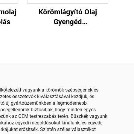
molaj
Körömlágyító Olaj
lás
Gyengéd
Körömhidratálás
lkötelezett vagyunk a körömök szépségének és
észetes összetevők kiválasztásával kezdjük, és
lható új gyártóüzemünkben a legmodernebb
nőségellenőrök biztosítják, hogy minden egyes
lkezünk az OEM testreszabás terén. Büszkék vagyunk
rkához egyedi megoldásokat kínálunk, és egyedi,
rkájukat erősítsék. Szintén széles választékot