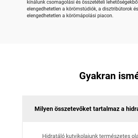
kínálunk csomagolási és összetételi lehetőségekből 
elengedhetetlen a körömstúdiók, a disztribútorok é
elengedhetetlen a körömápolási piacon.
Gyakran ismét
Milyen összetevőket tartalmaz a hidra
Hidratáló kutyikolajunk természetes ola