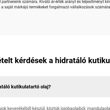
partnereink számára. Kiváló ár-érték arányt és teljesítményt kín
s a saját márkájú termékeket forgalmazó vállalkozások számára.
elt kérdések a hidratáló kutikul
táló kutikulatartó olaj?
jok keverékéből készül, köztük jojobaolajból, mandulaolaj