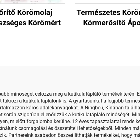
őrítő Körömolaj
Természetes Körö
szséges Körömért
Körmerősítő Ápo
bb minőséget célozza meg a kutikulatápláló termékek terén. E
et tükrözi a kutikulatáplálónk is. A gyártásunkat a legjobb term
tartalmazzon káros adalékanyagokat. A Ningbo-i, Kínában talá
t során szigorúan ellenőrizzük a kutikulatápláló minőségét. Mi
gyen, mielőtt forgalomba kerülne. 12 éves tapasztalattal rende
 kínálunk csomagolási és összetételi lehetőségekből. Minden má
zik. Partnereink szabadon összeállíthatják termékeiket, hogy má