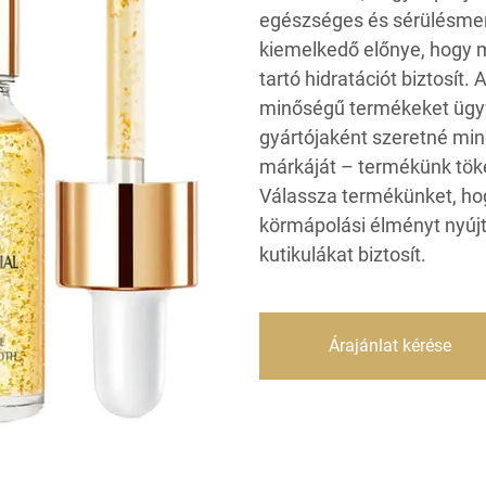
egészséges és sérülésme
kiemelkedő előnye, hogy m
tartó hidratációt biztosít
minőségű termékeket ügyf
gyártójaként szeretné min
márkáját – termékünk töké
Válassza termékünket, hog
körmápolási élményt nyúj
kutikulákat biztosít.
Árajánlat kérése