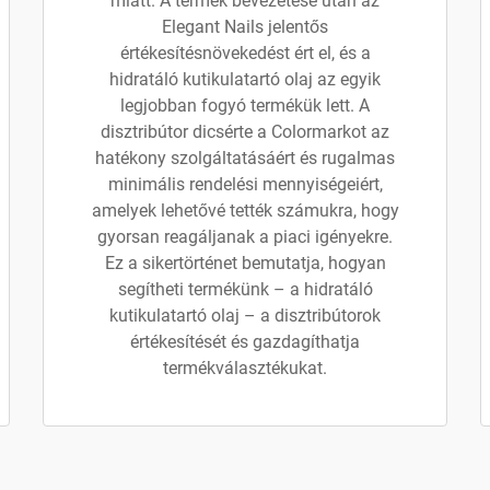
miatt. A termék bevezetése után az
Elegant Nails jelentős
értékesítésnövekedést ért el, és a
hidratáló kutikulatartó olaj az egyik
legjobban fogyó termékük lett. A
disztribútor dicsérte a Colormarkot az
hatékony szolgáltatásáért és rugalmas
minimális rendelési mennyiségeiért,
amelyek lehetővé tették számukra, hogy
gyorsan reagáljanak a piaci igényekre.
Ez a sikertörténet bemutatja, hogyan
segítheti termékünk – a hidratáló
kutikulatartó olaj – a disztribútorok
értékesítését és gazdagíthatja
termékválasztékukat.