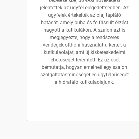
kezeléseikbe, 30%-os növekedést
jelentettek az ügyfél-elégedettségben. Az
ügyfelek értékelték az olaj tápláló
hatását, amely puha és felfrissült érzést
hagyott a kutikulákon. A szalon azt is
megjegyezte, hogy a rendszeres
vendégek otthoni használatra kérték a
kutikulaolajat, ami új kiskereskedelmi
lehetőséget teremtett. Ez az eset
bemutatja, hogyan emelheti egy szalon
szolgáltatásminőségét és ügyfélhűségét
a hidratáló kutikulaolajunk.