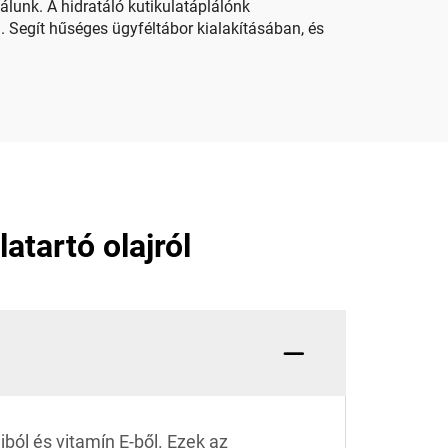
álunk. A hidratáló kutikulatáplálónk
 Segít hűséges ügyféltábor kialakításában, és
atartó olajról
ból és vitamín E-ből. Ezek az