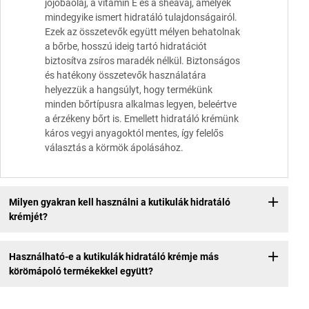
jojobaolaj, a vitamín E és a sheavaj, amelyek
mindegyike ismert hidratáló tulajdonságairól.
Ezek az összetevők együtt mélyen behatolnak
a bőrbe, hosszú ideig tartó hidratációt
biztosítva zsíros maradék nélkül. Biztonságos
és hatékony összetevők használatára
helyezzük a hangsúlyt, hogy termékünk
minden bőrtípusra alkalmas legyen, beleértve
a érzékeny bőrt is. Emellett hidratáló krémünk
káros vegyi anyagoktól mentes, így felelős
választás a körmök ápolásához.
Milyen gyakran kell használni a kutikulák hidratáló
krémjét?
Használható-e a kutikulák hidratáló krémje más
körömápoló termékekkel együtt?