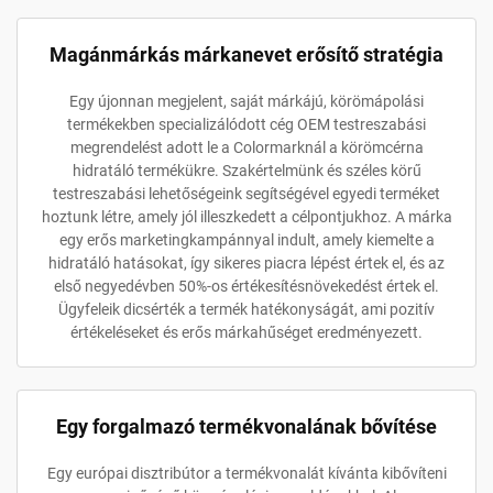
Magánmárkás márkanevet erősítő stratégia
Egy újonnan megjelent, saját márkájú, körömápolási
termékekben specializálódott cég OEM testreszabási
megrendelést adott le a Colormarknál a körömcérna
hidratáló termékükre. Szakértelmünk és széles körű
testreszabási lehetőségeink segítségével egyedi terméket
hoztunk létre, amely jól illeszkedett a célpontjukhoz. A márka
egy erős marketingkampánnyal indult, amely kiemelte a
hidratáló hatásokat, így sikeres piacra lépést értek el, és az
első negyedévben 50%-os értékesítésnövekedést értek el.
Ügyfeleik dicsérték a termék hatékonyságát, ami pozitív
értékeléseket és erős márkahűséget eredményezett.
Egy forgalmazó termékvonalának bővítése
Egy európai disztribútor a termékvonalát kívánta kibővíteni