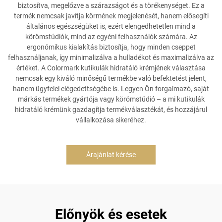
biztosítva, megelőzve a szárazságot és a törékenységet. Ez a
termék nemcsak javítja körmének megjelenését, hanem elősegíti
általános egészségüket is, ezért elengedhetetlen mind a
körömstúdiók, mind az egyéni felhasználók számára. Az
ergonómikus kialakítás biztosítja, hogy minden cseppet
felhasználjanak, így minimalizálva a hulladékot és maximalizálva az
értéket. A Colormark kutikulák hidratáló krémjének választása
nemcsak egy kiváló minőségű termékbe való befektetést jelent,
hanem ügyfelei elégedettségébe is. Legyen Ön forgalmazó, saját
márkás termékek gyártója vagy körömstúdió – a mi kutikulák
hidratáló krémünk gazdagítja termékválasztékát, és hozzájárul
vállalkozása sikeréhez.
Árajánlat kérése
Előnyök és esetek