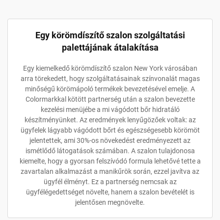
Egy körömdíszítő szalon szolgáltatási
palettájának átalakítása
Egy kiemelkedő körömdíszítő szalon New York városában
arra törekedett, hogy szolgáltatásainak színvonalát magas
minőségű körömápoló termékek bevezetésével emelje. A
Colormarkkal kötött partnerség után a szalon bevezette
kezelési menüjébe a mi vágódott bőr hidratáló
készítményünket. Az eredmények lenyűgözőek voltak: az
ügyfelek lágyabb vágódott bőrt és egészségesebb körömöt
jelentettek, ami 30%-os növekedést eredményezett az
ismétlődő látogatások számában. A szalon tulajdonosa
kiemelte, hogy a gyorsan felszívódó formula lehetővé tette a
zavartalan alkalmazást a manikűrök során, ezzel javítva az
ügyfél élményt. Ez a partnerség nemcsak az
ügyfélégedettséget növelte, hanem a szalon bevételét is
jelentősen megnövelte.