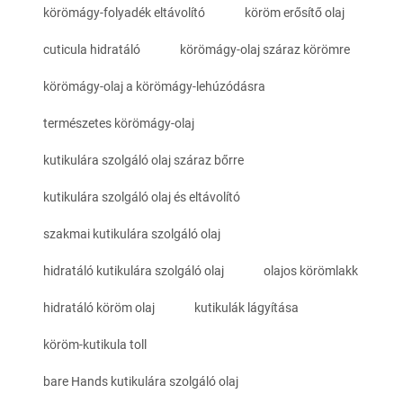
körömágy-folyadék eltávolító
köröm erősítő olaj
cuticula hidratáló
körömágy-olaj száraz körömre
körömágy-olaj a körömágy-lehúzódásra
természetes körömágy-olaj
kutikulára szolgáló olaj száraz bőrre
kutikulára szolgáló olaj és eltávolító
szakmai kutikulára szolgáló olaj
hidratáló kutikulára szolgáló olaj
olajos körömlakk
hidratáló köröm olaj
kutikulák lágyítása
köröm-kutikula toll
bare Hands kutikulára szolgáló olaj