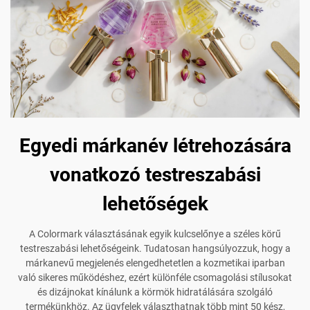
Egyedi márkanév létrehozására
vonatkozó testreszabási
lehetőségek
A Colormark választásának egyik kulcselőnye a széles körű
testreszabási lehetőségeink. Tudatosan hangsúlyozzuk, hogy a
márkanevű megjelenés elengedhetetlen a kozmetikai iparban
való sikeres működéshez, ezért különféle csomagolási stílusokat
és dizájnokat kínálunk a körmök hidratálására szolgáló
termékünkhöz. Az ügyfelek választhatnak több mint 50 kész,