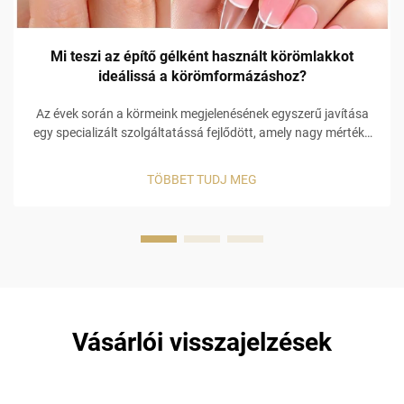
Mi teszi az építő gélként használt körömlakkot
ideálissá a körömformázáshoz?
Az évek során a körmeink megjelenésének egyszerű javítása
egy specializált szolgáltatássá fejlődött, amely nagy mértékű
szakértelemre, speciális anyagokra és aprólékos figyelemre
van szükség a körömmodellezéshez. Néhány a
TÖBBET TUDJ MEG
leggyakoribb...
Vásárlói visszajelzések