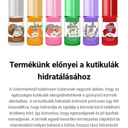
Termékünk előnyei a kutikulák
hidratálásához
A Colormarknál tudatosan tudatosak vagyunk abban, hogy az
egészséges kutikulák elengedhetetlenek a gyönyörű körmök
eléréséhez. A mi kutikulák hidratáló krémünk pontosan úgy lett
összeállítva, hogy hidratálja és táplálja a körmök körül található
érzékeny bőrt, így biztosítva, hogy egészségesek és jól ápoltak
maradjanak. A termék egyedi keveréke természetes olajokból és
vitaminokból mélyen behatol a bőrbe, hosszú távú hidratációt