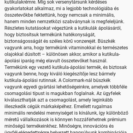
kutikulakrémre. Míg sok versenytársunk kérdéses
gyakorlatokat alkalmaz, mi a legjobb technológiába és
összetevőkbe fektettünk, hogy nemcsak a minimális,
hanem minden nemzetközi szabványnak is megfeleljünk.
Részletes kutatásokat végeztünk a kutikulák ápolásáról,
hogy biztosítsuk termékünk hatékonyságát,
biztonságosságát és széles körű vonzerejét. Büszkék
vagyunk arra, hogy termékünk vitaminokkal és természetes
olajokkal dúsított – különösen akkor, amikor a kutikula-
ápolási iparág még elavult összetevőket használ.
Termékünk egy vezető kutikula-ápolási termék, és biztosak
vagyunk benne, hogy kiváló kiegészítője lesz bármely
kutikula-ápolási rutinnak. A Colormark-nál büszkék
vagyunk egyedi gyártási lehetőségeinkre, amelyek többféle
csomagolási típust is magukban foglalnak. Az ügyfelek
kiválaszthatják azt a csomagolást, amely leginkább
illeszkedik cégük márkaképéhez. Emellett rugalmas
minimális rendelési mennyiséget is kínálunk, így különböző
méretű vállalkozások is könnyen hozzáférhetnek prémium
minőségű termékeinkhez. Minőségre, innovációra és
ügyfél-elégedettségre helyezett hangsúlyunk kombinációja