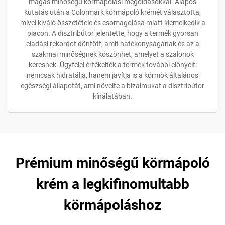
magas minőségű körmápolási megoldásokkal. Alapos
kutatás után a Colormark körmápoló krémét választotta,
mivel kiváló összetétele és csomagolása miatt kiemelkedik a
piacon. A disztribútor jelentette, hogy a termék gyorsan
eladási rekordot döntött, amit hatékonyságának és az a
szakmai minőségnek köszönhet, amelyet a szalonok
keresnek. Ügyfelei értékelték a termék további előnyeit:
nemcsak hidratálja, hanem javítja is a körmök általános
egészségi állapotát, ami növelte a bizalmukat a disztribútor
kínálatában.
Prémium minőségű körmápoló
krém a legkifinomultabb
körmápoláshoz