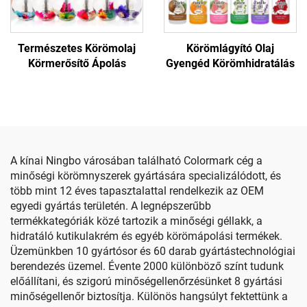
Természetes Körömolaj
Körömlágyító Olaj
Körmerősítő Ápolás
Gyengéd Körömhidratálás
A kínai Ningbo városában található Colormark cég a
minőségi körömnyszerek gyártására specializálódott, és
több mint 12 éves tapasztalattal rendelkezik az OEM
egyedi gyártás területén. A legnépszerűbb
termékkategóriák közé tartozik a minőségi géllakk, a
hidratáló kutikulakrém és egyéb körömápolási termékek.
Üzemünkben 10 gyártósor és 60 darab gyártástechnológiai
berendezés üzemel. Évente 2000 különböző színt tudunk
előállítani, és szigorú minőségellenőrzésünket 8 gyártási
minőségellenőr biztosítja. Különös hangsúlyt fektettünk a