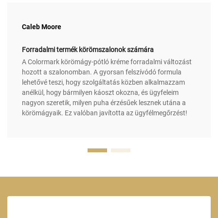
Caleb Moore
Forradalmi termék körömszalonok számára
A Colormark körömágy-pótló kréme forradalmi változást
hozott a szalonomban. A gyorsan felszívódó formula
lehetővé teszi, hogy szolgáltatás közben alkalmazzam
anélkül, hogy bármilyen káoszt okozna, és ügyfeleim
nagyon szeretik, milyen puha érzésűek lesznek utána a
körömágyaik. Ez valóban javította az ügyfélmegőrzést!