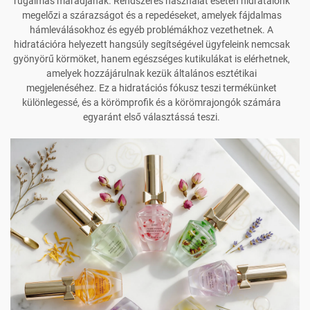
rugalmas maradjanak. Rendszeres használat esetén hidratálónk
megelőzi a szárazságot és a repedéseket, amelyek fájdalmas
hámleválásokhoz és egyéb problémákhoz vezethetnek. A
hidratációra helyezett hangsúly segítségével ügyfeleink nemcsak
gyönyörű körmöket, hanem egészséges kutikulákat is elérhetnek,
amelyek hozzájárulnak kezük általános esztétikai
megjelenéséhez. Ez a hidratációs fókusz teszi termékünket
különlegessé, és a körömprofik és a körömrajongók számára
egyaránt első választássá teszi.