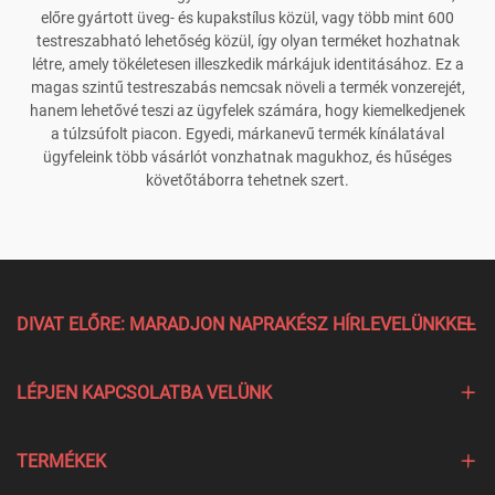
előre gyártott üveg- és kupakstílus közül, vagy több mint 600
testreszabható lehetőség közül, így olyan terméket hozhatnak
létre, amely tökéletesen illeszkedik márkájuk identitásához. Ez a
magas szintű testreszabás nemcsak növeli a termék vonzerejét,
hanem lehetővé teszi az ügyfelek számára, hogy kiemelkedjenek
a túlzsúfolt piacon. Egyedi, márkanevű termék kínálatával
ügyfeleink több vásárlót vonzhatnak magukhoz, és hűséges
követőtáborra tehetnek szert.
DIVAT ELŐRE: MARADJON NAPRAKÉSZ HÍRLEVELÜNKKEL
LÉPJEN KAPCSOLATBA VELÜNK
TERMÉKEK