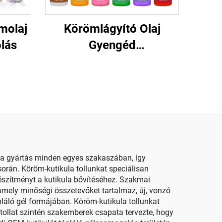
molaj
Körömlágyító Olaj
lás
Gyengéd
Körömhidratálás
 a gyártás minden egyes szakaszában, így
orán. Köröm-kutikula tollunkat speciálisan
észítményt a kutikula bővítéséhez. Szakmai
amely minőségi összetevőket tartalmaz, új, vonzó
pláló gél formájában. Köröm-kutikula tollunkat
 tollat szintén szakemberek csapata tervezte, hogy