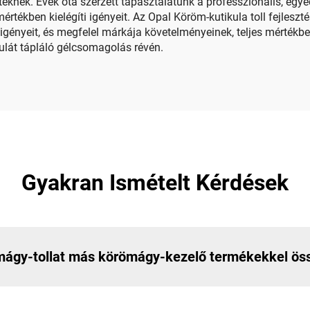
teknek. Évek óta szerzett tapasztalatunk a professzionális, egy
mértékben kielégíti igényeit. Az Opal Köröm-kutikula toll fejlesz
ei igényeit, és megfelel márkája követelményeinek, teljes mérték
kulát tápláló gélcsomagolás révén.
Gyakran Ismételt Kérdések
mágy-tollat más körömágy-kezelő termékekkel ös