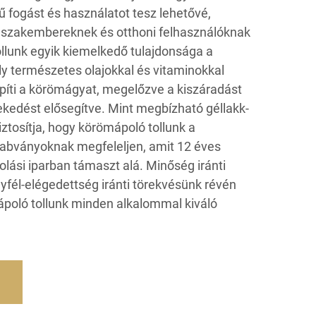
 fogást és használatot tesz lehetővé,
a szakembereknek és otthoni felhasználóknak
llunk egyik kiemelkedő tulajdonsága a
ly természetes olajokkal és vitaminokkal
jáépíti a körömágyat, megelőzve a kiszáradást
edést elősegítve. Mint megbízható géllakk-
iztosítja, hogy körömápoló tollunk a
bványoknak megfeleljen, amit 12 éves
lási iparban támaszt alá. Minőség iránti
yfél-elégedettség iránti törekvésünk révén
poló tollunk minden alkalommal kiváló