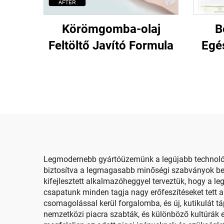
Körömgomba-olaj
B
Feltöltő Javító Formula
Egé
Legmodernebb gyártóüzemünk a legújabb technológi
biztosítva a legmagasabb minőségi szabványok beta
kifejlesztett alkalmazóheggyel terveztük, hogy a 
csapatunk minden tagja nagy erőfeszítéseket tett 
csomagolással kerül forgalomba, és új, kutikulát tá
nemzetközi piacra szabták, és különböző kultúrák el