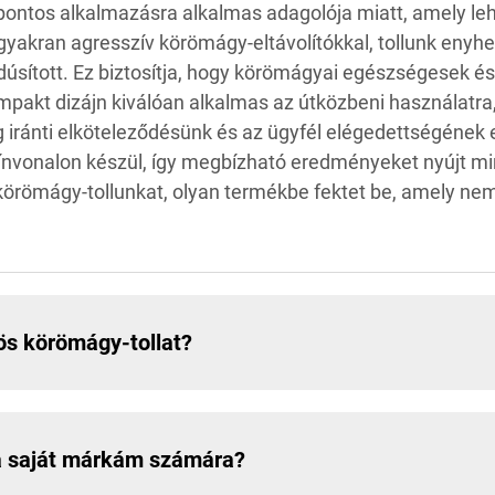
ontos alkalmazásra alkalmas adagolója miatt, amely lehet
 gyakran agresszív körömágy-eltávolítókkal, tollunk enyh
dúsított. Ez biztosítja, hogy körömágyai egészségesek és
pakt dizájn kiválóan alkalmas az útközbeni használatra, 
g iránti elköteleződésünk és az ügyfél elégedettségéne
nvonalon készül, így megbízható eredményeket nyújt m
körömágy-tollunkat, olyan termékbe fektet be, amely nem
ös körömágy-tollat?
a saját márkám számára?