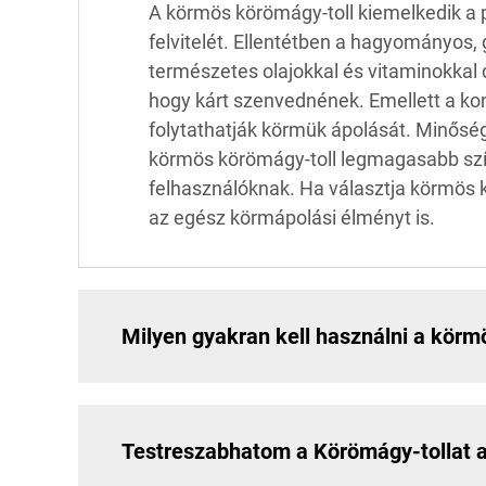
A körmös körömágy-toll kiemelkedik a p
felvitelét. Ellentétben a hagyományos,
természetes olajokkal és vitaminokkal 
hogy kárt szenvednének. Emellett a kom
folytathatják körmük ápolását. Minősé
körmös körömágy-toll legmagasabb szí
felhasználóknak. Ha választja körmös 
az egész körmápolási élményt is.
Milyen gyakran kell használni a körm
Testreszabhatom a Körömágy-tollat 