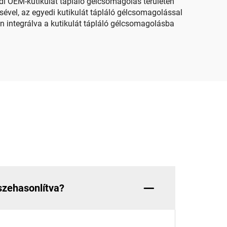
edi OEM-kutikulát tápláló gélcsomagolás területén
tésével, az egyedi kutikulát tápláló gélcsomagolással
ben integrálva a kutikulát tápláló gélcsomagolásba
szehasonlítva?