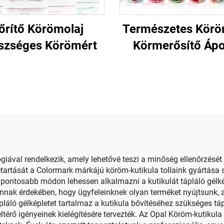
őrítő Körömolaj
Természetes Körö
szséges Körömért
Körmerősítő Ápo
ával rendelkezik, amely lehetővé teszi a minőség ellenőrzését
rtását a Colormark márkájú köröm-kutikula tollaink gyártása s
legpontosabb módon lehessen alkalmazni a kutikulát tápláló gélk
annak érdekében, hogy ügyfeleinknek olyan terméket nyújtsunk, 
pláló gélképletet tartalmaz a kutikula bővítéséhez szükséges tá
térő igényeinek kielégítésére tervezték. Az Opal Köröm-kutikula