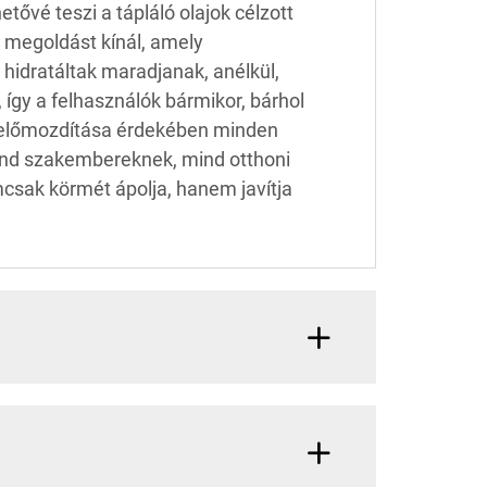
ővé teszi a tápláló olajok célzott
e megoldást kínál, amely
 hidratáltak maradjanak, anélkül,
így a felhasználók bármikor, bárhol
k előmozdítása érdekében minden
ind szakembereknek, mind otthoni
csak körmét ápolja, hanem javítja