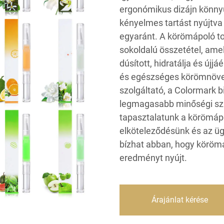
ergonómikus dizájn könnyű
kényelmes tartást nyújtv
egyaránt. A körömápoló to
sokoldalú összetétel, ame
dúsított, hidratálja és új
és egészséges körömnövek
szolgáltató, a Colormark b
legmagasabb minőségi sza
tapasztalatunk a körömápo
elköteleződésünk és az üg
bízhat abban, hogy körömá
eredményt nyújt.
Árajánlat kérése