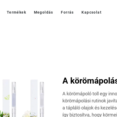
Termékek
Megoldás
Forrás
Kapcsolat
A körömápolá
A körömápoló toll egy inno
körömápolási rutinok javít
a tápláló olajok és kezelés
így biztosítva, hogy körme