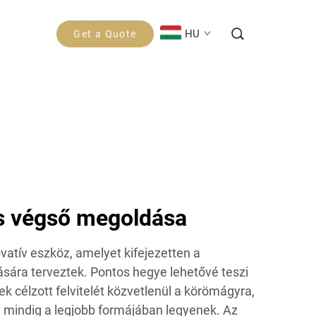
HU
Get a Quote
s végső megoldása
vatív eszköz, amelyet kifejezetten a
ására terveztek. Pontos hegye lehetővé teszi
ek célzott felvitelét közvetlenül a körömágyra,
i mindig a legjobb formájában legyenek. Az