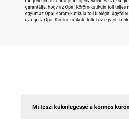
megfeleljen az adott piaci igényeknek és szükségle
garantálja, hogy az Opal Köröm-kutikula toll teljes 
együtt az Opal Köröm-kutikula toll kielégíti ügyfel
az egész Opal Köröm-kutikula tollat az egyedi kuti
Mi teszi különlegessé a körmös körö