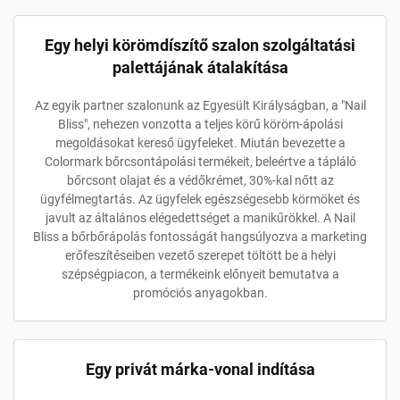
Egy helyi körömdíszítő szalon szolgáltatási
palettájának átalakítása
Az egyik partner szalonunk az Egyesült Királyságban, a "Nail
Bliss", nehezen vonzotta a teljes körű köröm-ápolási
megoldásokat kereső ügyfeleket. Miután bevezette a
Colormark bőrcsontápolási termékeit, beleértve a tápláló
bőrcsont olajat és a védőkrémet, 30%-kal nőtt az
ügyfélmegtartás. Az ügyfelek egészségesebb körmöket és
javult az általános elégedettséget a manikűrökkel. A Nail
Bliss a bőrbőrápolás fontosságát hangsúlyozva a marketing
erőfeszítéseiben vezető szerepet töltött be a helyi
szépségpiacon, a termékeink előnyeit bemutatva a
promóciós anyagokban.
Egy privát márka-vonal indítása