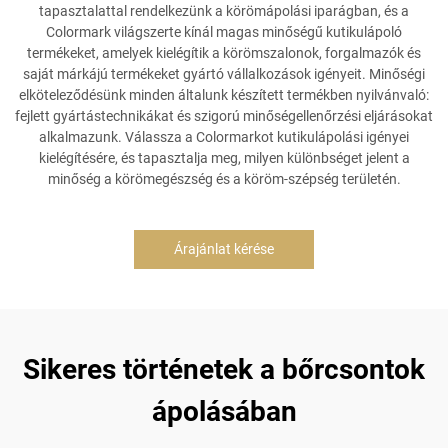
tapasztalattal rendelkezünk a körömápolási iparágban, és a
Colormark világszerte kínál magas minőségű kutikulápoló
termékeket, amelyek kielégítik a körömszalonok, forgalmazók és
saját márkájú termékeket gyártó vállalkozások igényeit. Minőségi
elköteleződésünk minden általunk készített termékben nyilvánvaló:
fejlett gyártástechnikákat és szigorú minőségellenőrzési eljárásokat
alkalmazunk. Válassza a Colormarkot kutikulápolási igényei
kielégítésére, és tapasztalja meg, milyen különbséget jelent a
minőség a körömegészség és a köröm-szépség területén.
Árajánlat kérése
Sikeres történetek a bőrcsontok
ápolásában