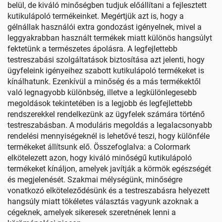
belül, de kiváló minőségben tudjuk előállítani a fejlesztett
kutikulápoló termékeinket. Megértjük azt is, hogy a
gélnállak használói extra gondozást igényelnek, mivel a
leggyakrabban használt termékek miatt különös hangsúlyt
fektetünk a természetes ápolásra. A legfejlettebb
testreszabási szolgáltatások biztosítása azt jelenti, hogy
ügyfeleink igényeihez szabott kutikulápoló termékeket is
kínálhatunk. Ezenkívül a minőség és a más termékektől
való legnagyobb különbség, illetve a legkülönlegesebb
megoldások tekintetében is a legjobb és legfejlettebb
rendszerekkel rendelkezünk az ügyfelek számára történő
testreszabásban. A moduláris megoldás a legalacsonyabb
rendelési mennyiségeknél is lehetővé teszi, hogy különféle
termékeket állítsunk elő. Összefoglalva: a Colormark
elkötelezett azon, hogy kiváló minőségű kutikulápoló
termékeket kínáljon, amelyek javítják a körmök egészségét
és megjelenését. Szakmai mélységünk, minőségre
vonatkozó elköteleződésünk és a testreszabásra helyezett
hangsúly miatt tökéletes választás vagyunk azoknak a
cégeknek, amelyek sikeresek szeretnének lenni a