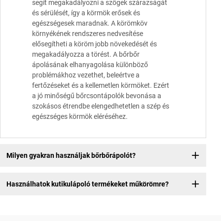
segít megakadályozni a szögek szárazságát
és sérülését, így a körmök erősek és
egészségesek maradnak. A körömköv
környékének rendszeres nedvesítése
elősegítheti a köröm jobb növekedését és
megakadályozza a törést. A bőrbőr
ápolásának elhanyagolása különböző
problémákhoz vezethet, beleértve a
fertőzéseket és a kellemetlen körmöket. Ezért
a jó minőségű bőrcsontápolók bevonása a
szokásos étrendbe elengedhetetlen a szép és
egészséges körmök eléréséhez.
Milyen gyakran használjak bőrbőrápolót?
Használhatok kutikulápoló termékeket műkörömre?