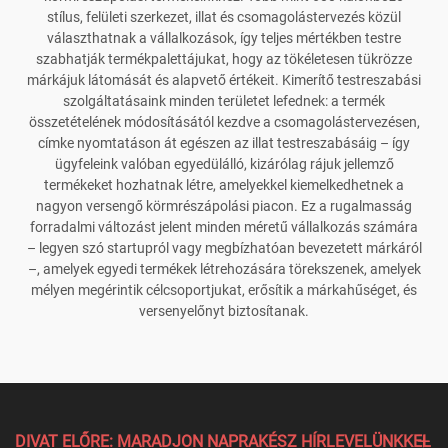
stílus, felületi szerkezet, illat és csomagolástervezés közül
választhatnak a vállalkozások, így teljes mértékben testre
szabhatják termékpalettájukat, hogy az tökéletesen tükrözze
márkájuk látomását és alapvető értékeit. Kimerítő testreszabási
szolgáltatásaink minden területet lefednek: a termék
összetételének módosításától kezdve a csomagolástervezésen,
címke nyomtatáson át egészen az illat testreszabásáig – így
ügyfeleink valóban egyedülálló, kizárólag rájuk jellemző
termékeket hozhatnak létre, amelyekkel kiemelkedhetnek a
nagyon versengő körmrészápolási piacon. Ez a rugalmasság
forradalmi változást jelent minden méretű vállalkozás számára
– legyen szó startupról vagy megbízhatóan bevezetett márkáról
–, amelyek egyedi termékek létrehozására törekszenek, amelyek
mélyen megérintik célcsoportjukat, erősítik a márkahűséget, és
versenyelőnyt biztosítanak.
DIVAT ELŐRE: MARADJON NAPRAKÉSZ HÍRLEVELÜNKKEL