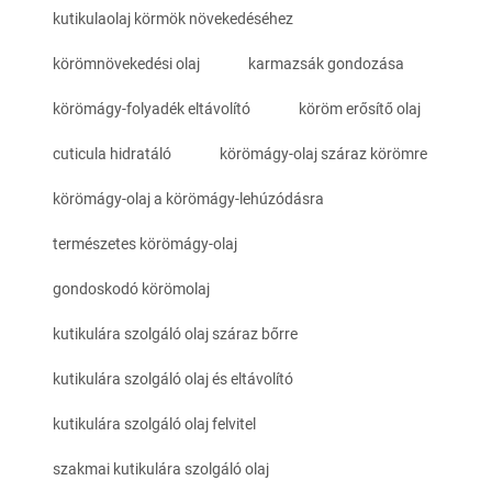
kutikulaolaj körmök növekedéséhez
körömnövekedési olaj
karmazsák gondozása
körömágy-folyadék eltávolító
köröm erősítő olaj
cuticula hidratáló
körömágy-olaj száraz körömre
körömágy-olaj a körömágy-lehúzódásra
természetes körömágy-olaj
gondoskodó körömolaj
kutikulára szolgáló olaj száraz bőrre
kutikulára szolgáló olaj és eltávolító
kutikulára szolgáló olaj felvitel
szakmai kutikulára szolgáló olaj