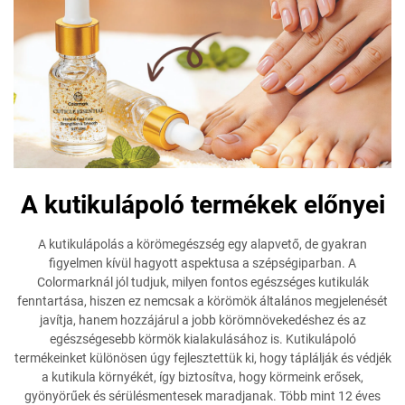
A kutikulápoló termékek előnyei
A kutikulápolás a körömegészség egy alapvető, de gyakran
figyelmen kívül hagyott aspektusa a szépségiparban. A
Colormarknál jól tudjuk, milyen fontos egészséges kutikulák
fenntartása, hiszen ez nemcsak a körömök általános megjelenését
javítja, hanem hozzájárul a jobb körömnövekedéshez és az
egészségesebb körmök kialakulásához is. Kutikulápoló
termékeinket különösen úgy fejlesztettük ki, hogy táplálják és védjék
a kutikula környékét, így biztosítva, hogy körmeink erősek,
gyönyörűek és sérülésmentesek maradjanak. Több mint 12 éves