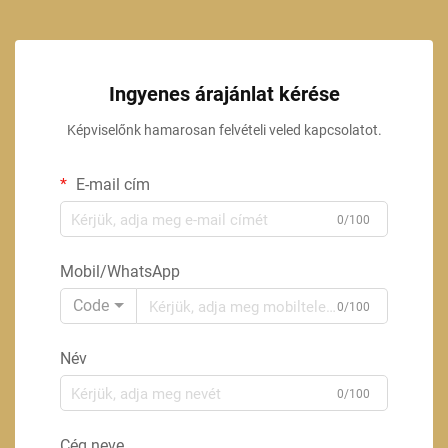
Ingyenes árajánlat kérése
Képviselőnk hamarosan felvételi veled kapcsolatot.
E-mail cím
0/100
Mobil/WhatsApp
Code
0/100
Név
0/100
Cég neve