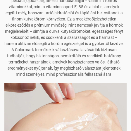
például jójoba-, argán- és mandulaolajjal – valamint fontos
vitaminokkal, mint a vitamincsoport E, B5 és a biotin, amelyek
együtt mély, hosszan tartó hidratációt és táplálást biztosítanak a
finom kutyaköröm-környéken. Ez a megkérdőjelezhetetlen
elköteleződés a prémium minőség iránt nemcsak javítja a körmök
megjelenését – simítja a durva kutyakörömöket, egészséges fényt
kölcsönöz nekik, és csökkenti a szárazságot és a hámlást –
hanem aktívan elősegíti a köröm egészségét is a gyökértől kezdve.
A Colormark termékek kiválasztásával a vásárlók biztosan
tudhatják, hogy biztonságos, nem irritáló és rendkívül hatékony
termékeket használnak, amelyek konzisztensen valós, látható
eredményeket nyújtanak, így megbízható választást jelentenek
mind személyes, mind professzionális felhasználásra.