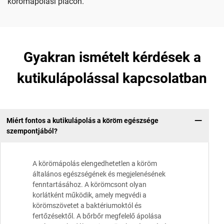
körömápolási piacon.
Gyakran ismételt kérdések a
kutikulápolással kapcsolatban
Miért fontos a kutikulápolás a köröm egészsége
szempontjából?
A körömápolás elengedhetetlen a köröm
általános egészségének és megjelenésének
fenntartásához. A körömcsont olyan
korlátként működik, amely megvédi a
körömszövetet a baktériumoktól és
fertőzésektől. A bőrbőr megfelelő ápolása