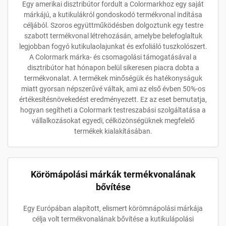
Egy amerikai disztribútor fordult a Colormarkhoz egy saját
márkájú, a kutikulákról gondoskodó termékvonal indítása
céljából. Szoros együttműködésben dolgoztunk egy testre
szabott termékvonal létrehozásán, amelybe belefoglaltuk
legjobban fogyó kutikulaolajunkat és exfoliáló tuszkolószert.
A Colormark márka- és csomagolási támogatásával a
disztribútor hat hónapon belül sikeresen piacra dobta a
termékvonalat. A termékek minőségük és hatékonyságuk
miatt gyorsan népszerűvé váltak, ami az első évben 50%-os
értékesítésnövekedést eredményezett. Ez az eset bemutatja,
hogyan segítheti a Colormark testreszabási szolgáltatása a
vállalkozásokat egyedi, célközönségüknek megfelelő
termékek kialakításában.
Körömápolási márkák termékvonalának
bővítése
Egy Európában alapított, elismert körömnápolási márkája
célja volt termékvonalának bővítése a kutikulápolási