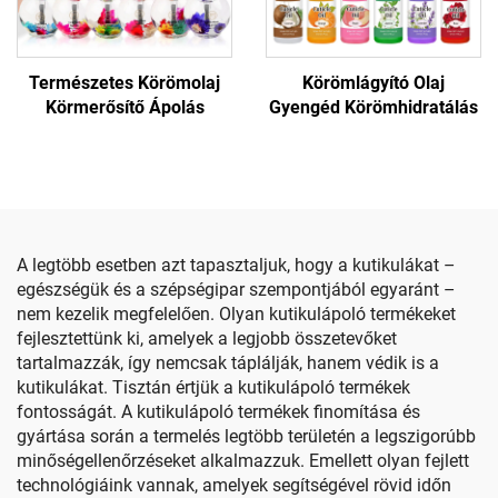
Természetes Körömolaj
Körömlágyító Olaj
Körmerősítő Ápolás
Gyengéd Körömhidratálás
A legtöbb esetben azt tapasztaljuk, hogy a kutikulákat –
egészségük és a szépségipar szempontjából egyaránt –
nem kezelik megfelelően. Olyan kutikulápoló termékeket
fejlesztettünk ki, amelyek a legjobb összetevőket
tartalmazzák, így nemcsak táplálják, hanem védik is a
kutikulákat. Tisztán értjük a kutikulápoló termékek
fontosságát. A kutikulápoló termékek finomítása és
gyártása során a termelés legtöbb területén a legszigorúbb
minőségellenőrzéseket alkalmazzuk. Emellett olyan fejlett
technológiáink vannak, amelyek segítségével rövid időn