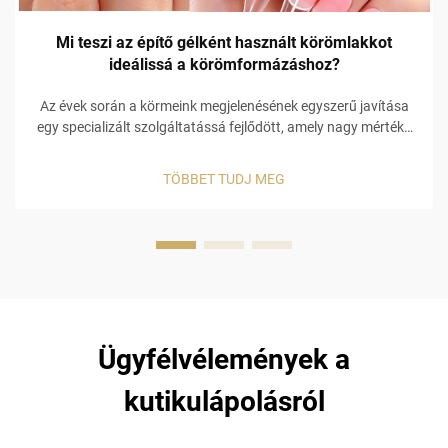
Mi teszi az építő gélként használt körömlakkot
ideálissá a körömformázáshoz?
Az évek során a körmeink megjelenésének egyszerű javítása
egy specializált szolgáltatássá fejlődött, amely nagy mértékű
szakértelemre, speciális anyagokra és aprólékos figyelemre
van szükség a körömmodellezéshez. Néhány a
TÖBBET TUDJ MEG
leggyakoribb...
Ügyfélvélemények a
kutikulápolásról